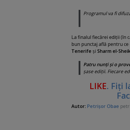
Programul va fi difuz
La finalul fiecărei ediţii (
bun punctaj află pentru ce 
Tenerife
şi
Sharm el-Shei
Patru nunţi şi o prov
şase ediţii. Fiecare 
LIKE
. Fiţi
Fa
Autor:
Petrişor Obae
petr