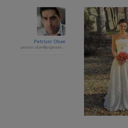
Petrişor Obae
petrisor.obae
paginademedia.ro