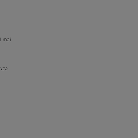
el mai
fuza