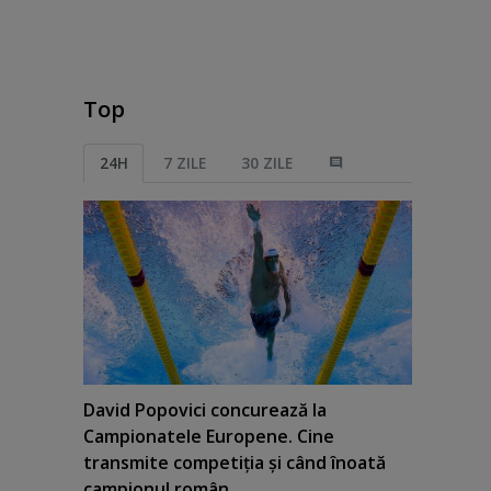
Top
24H
7 ZILE
30 ZILE
David Popovici concurează la
Campionatele Europene. Cine
transmite competiţia şi când înoată
campionul român