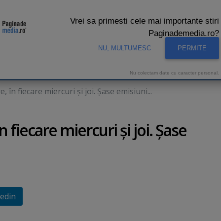
Vrei sa primesti cele mai importante stiri
Paginademedia.ro?
NU, MULTUMESC
PERMITE
CNA
INTERVIURI VIDEO
STUDIO VIDEO
AUDIENTE 
Nu colectam date cu caracter personal.
 în fiecare miercuri şi joi. Şase emisiuni...
n fiecare miercuri şi joi. Şase
edin