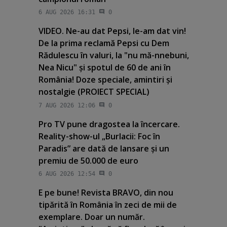
6 AUG 2026 16:31
0
VIDEO. Ne-au dat Pepsi, le-am dat vin!
De la prima reclamă Pepsi cu Dem
Rădulescu în valuri, la "nu mă-nnebuni,
Nea Nicu" şi spotul de 60 de ani în
România! Doze speciale, amintiri şi
nostalgie (PROIECT SPECIAL)
7 AUG 2026 12:06
0
Pro TV pune dragostea la încercare.
Reality-show-ul „Burlacii: Foc în
Paradis” are dată de lansare şi un
premiu de 50.000 de euro
6 AUG 2026 12:54
0
E pe bune! Revista BRAVO, din nou
tipărită în România în zeci de mii de
exemplare. Doar un număr.