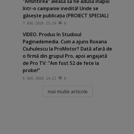
"Amintirea" aleasă să fie adusă înapoi
într-o campanie inedită! Unde se
găseşte publicaţia (PROIECT SPECIAL)
7 AUG 2026 15:19
0
VIDEO. Produs în Studioul
Paginademedia. Cum a ajuns Roxana
Ciuhulescu la ProMotor? Dată afară de
o firmă din grupul Pro, apoi angajată
de Pro TV: "Am fost 52 de fete la
probe!"
6 AUG 2026 14:21
0
mai multe articole