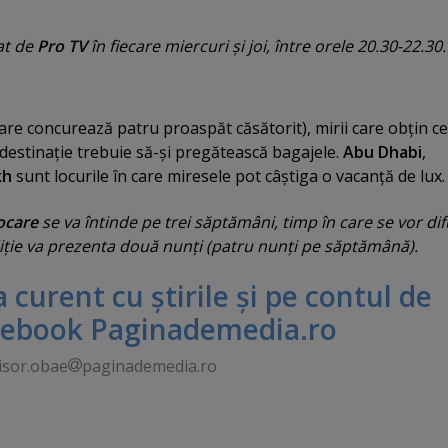
at de
Pro TV
în fiecare miercuri şi joi, între orele 20.30-22.30.
în care concurează patru proaspăt căsătorit), mirii care obţin c
destinaţie trebuie să-şi pregătească bagajele.
Abu Dhabi
,
kh
sunt locurile în care miresele pot câştiga o vacanţă de lux.
ocare
se va întinde pe trei săptămâni, timp în care se vor di
ediţie va prezenta două nunţi (patru nunţi pe săptămână).
 la curent cu ştirile şi pe contul de
cebook Paginademedia.ro
isor.obae
paginademedia.ro