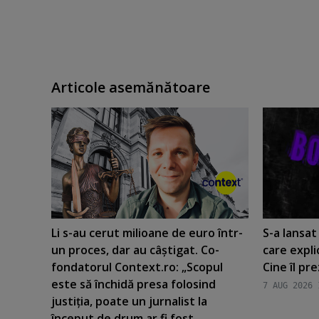
Articole asemănătoare
Li s-au cerut milioane de euro într-
S-a lansa
un proces, dar au câştigat. Co-
care expli
fondatorul Context.ro: „Scopul
Cine îl pr
este să închidă presa folosind
7 AUG 2026 
justiţia, poate un jurnalist la
început de drum ar fi fost