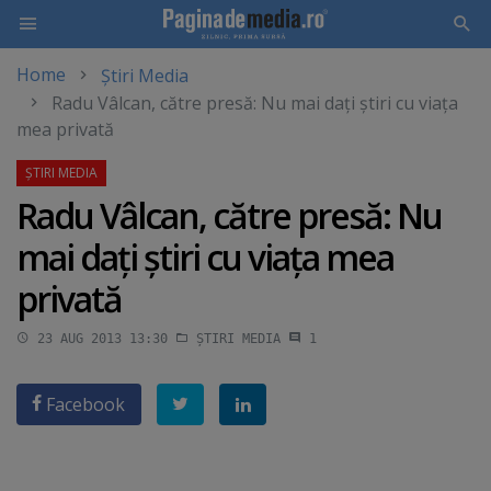
Home
Știri Media
Skip
Radu Vâlcan, către presă: Nu mai daţi ştiri cu viaţa
to
mea privată
main
content
Radu Vâlcan, către presă: Nu
mai daţi ştiri cu viaţa mea
privată
23 AUG 2013 13:30
ȘTIRI MEDIA
1
Facebook