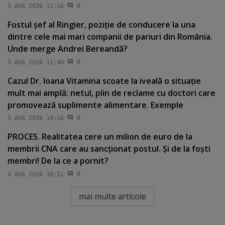
5 AUG 2026 12:16
0
Fostul şef al Ringier, poziţie de conducere la una
dintre cele mai mari companii de pariuri din România.
Unde merge Andrei Bereandă?
5 AUG 2026 11:40
0
Cazul Dr. Ioana Vitamina scoate la iveală o situaţie
mult mai amplă: netul, plin de reclame cu doctori care
promovează suplimente alimentare. Exemple
5 AUG 2026 18:16
0
PROCES. Realitatea cere un milion de euro de la
membrii CNA care au sancţionat postul. Şi de la foşti
membri! De la ce a pornit?
4 AUG 2026 16:51
0
mai multe articole