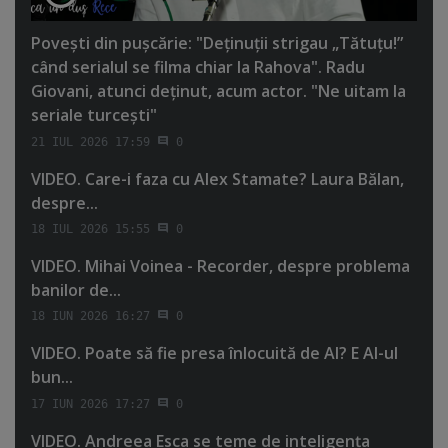
Poveşti din puşcărie: "Deţinuţii strigau „Tătuţu!”
când serialul se filma chiar la Rahova". Radu
Giovani, atunci deţinut, acum actor. "Ne uitam la
seriale turceşti"
21 IUL 2026 17:59
0
VIDEO. Care-i faza cu Alex Stamate? Laura Bălan,
despre...
18 IUL 2026 15:55
0
VIDEO. Mihai Voinea - Recorder, despre problema
banilor de...
18 IUN 2026 16:27
0
VIDEO. Poate să fie presa înlocuită de AI? E AI-ul
bun...
17 IUN 2026 17:27
0
VIDEO. Andreea Esca se teme de inteligenţa