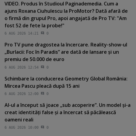
VIDEO. Produs în Studioul Paginademedia. Cum a
ajuns Roxana Ciuhulescu la ProMotor? Dată afară de
o firmă din grupul Pro, apoi angajată de Pro TV: "Am
fost 52 de fete la probe!"
6 AUG 2026 14:21
0
Pro TV pune dragostea la încercare. Reality-show-ul
„Burlacii: Foc în Paradis” are dată de lansare şi un
premiu de 50.000 de euro
6 AUG 2026 12:54
0
Schimbare la conducerea Geometry Global România:
Mircea Pascu pleacă după 15 ani
6 AUG 2026 12:00
0
AI-ul a început să joace „sub acoperire”. Un model şi-a
creat identităţi false şi a încercat să păcălească
oameni reali
6 AUG 2026 10:00
0