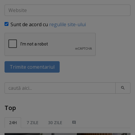
Website
Sunt de acord cu
regulile site-ului
Trimite comentariul
Caută
Top
24H
7 ZILE
30 ZILE