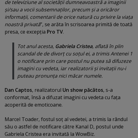
de televiziune al societăţii dumneavoastră a imaginii
şi/sau a vocii subsemnaţilor, precum şi a oricăror
informaţii, comentarii de orice natură cu privire la viaţa
noastră privată
”, se arăta în scrisoarea primită de toată
presa, ce excepţia
Pro TV
.
Tot anul acesta,
Gabriela Cristea
, aflată în plin
scandal de de divorţ cu soţul ei, a trimis Antenei 1
o notificare prin care postul nu putea să difuzeze
imagini cu vedeta, iar realizatorii şi invitaţii nu-i
puteau pronunţa nici măcar numele.
Dan Captos
, realizatorul
Un show păcătos
, s-a
conformat, însă a difuzat imagini cu vedeta cu faţa
acoperită de emoticoane.
Marcel Toader, fostul soţ al vedetei, a trimis la rândul
său o astfel de notificare către Kanal D, postul unde
Gabriela Cristea era invitată la WowBiz.