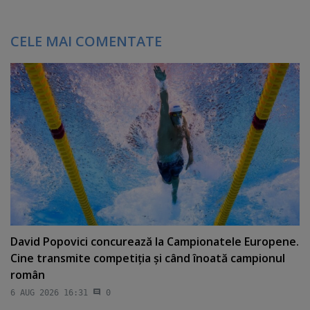
CELE MAI COMENTATE
David Popovici concurează la Campionatele Europene.
Cine transmite competiţia şi când înoată campionul
român
6 AUG 2026 16:31
0