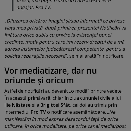
presă, mai puţin trustul în care acesta este
angajat,
Pro TV
.
„
Difuzarea oricăror imagini şi/sau informaţii ce privesc
viaţa mea privată, după primirea prezentei Notificări va
înlătura orice dubiu cu privire la existenţei bunei
credinţe, motiv pentru care îmi rezerv dreptul de a mă
adresa instanţelor judecătoreşti competente, pentru a
solicita reparaţiile necesare
”, se mai arată în notificare.
Vor mediatizare, dar nu
oriunde şi oricum
Astfel de notificări au devenit „o modă” printre vedete.
În această primăvară, chiar în ziua cununiei civile a lui
Ilie Năstase
şi a
Brigittei Sfăt
, cei doi au trimis prin
intermediul
Pro TV
o notificare asemănătoare. „
Ne
manifestăm în mod expres dezacordul faţă de orice
utilizare, în orice modalitate, pe orice canal media/post