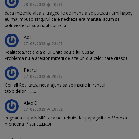
28.08.2013 @ 10:11
daca mizeriile alea si tragediile de mahala se puteau numi happy
eu ma impusc! singurul care necheza era maruta! acum se
potriveste tot sub noul nume! :)
Adi
27.08.2013 @ 23:51
Realitatea.net e aia a lui Ghita sau a lui Gusa?
Problema nu a acestor mizerii de site-uri ci a celor care citesc !
Petru
27.08.2013 @ 20:17
Genial! Realitatea.net a ajuns sa se inscrie in randul
tabloidelor...........
Alex C.
27.08.2013 @ 19:51
In goana dupa NIMIC, asa ne trebuie...Iar papagalii din **presa
mondena** sunt ZERO!