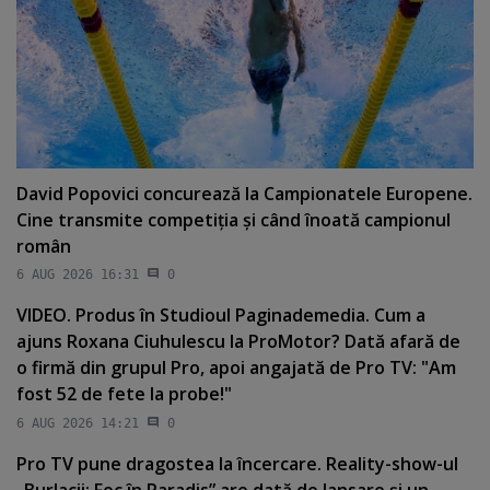
David Popovici concurează la Campionatele Europene.
Cine transmite competiţia şi când înoată campionul
român
6 AUG 2026 16:31
0
VIDEO. Produs în Studioul Paginademedia. Cum a
ajuns Roxana Ciuhulescu la ProMotor? Dată afară de
o firmă din grupul Pro, apoi angajată de Pro TV: "Am
fost 52 de fete la probe!"
6 AUG 2026 14:21
0
Pro TV pune dragostea la încercare. Reality-show-ul
„Burlacii: Foc în Paradis” are dată de lansare şi un