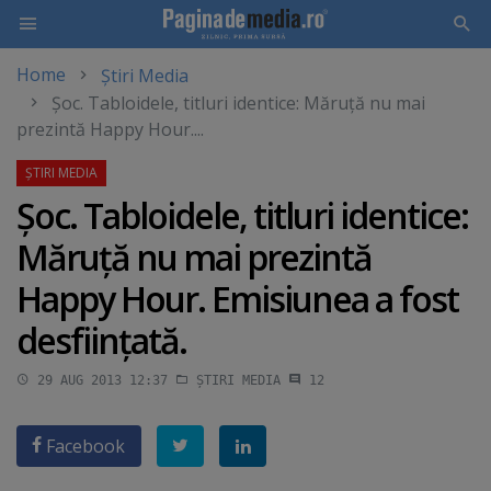
Home
Știri Media
Skip
Şoc. Tabloidele, titluri identice: Măruţă nu mai
to
prezintă Happy Hour....
main
content
Şoc. Tabloidele, titluri identice:
Măruţă nu mai prezintă
Happy Hour. Emisiunea a fost
desfiinţată.
29 AUG 2013 12:37
ȘTIRI MEDIA
12
Facebook