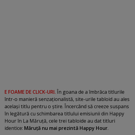
E FOAME DE CLICK-URI.
În goana de a îmbrăca titlurile
într-o manieră senzaţionalistă, site-urile tabloid au ales
acelaşi titlu pentru o ştire. Încercând să creeze suspans
în legătură cu schimbarea titlului emisiunii din Happy
Hour în La Măruţă, cele trei tabloide au dat titluri
identice:
Măruţă nu mai prezintă Happy Hour
.