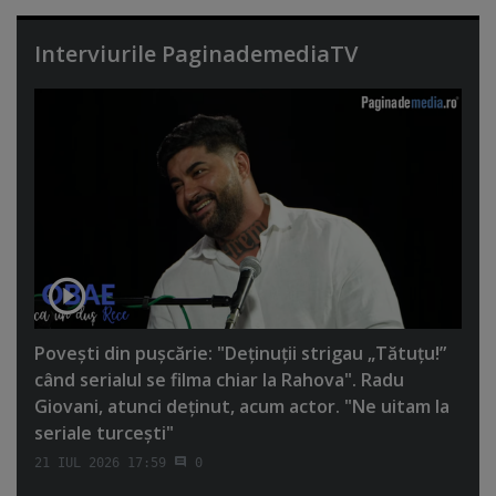
Interviurile PaginademediaTV
Poveşti din puşcărie: "Deţinuţii strigau „Tătuţu!”
când serialul se filma chiar la Rahova". Radu
Giovani, atunci deţinut, acum actor. "Ne uitam la
seriale turceşti"
21 IUL 2026 17:59
0