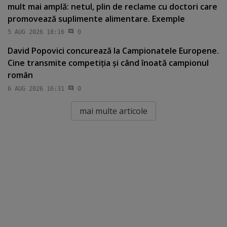
mult mai amplă: netul, plin de reclame cu doctori care
promovează suplimente alimentare. Exemple
5 AUG 2026 18:16
0
David Popovici concurează la Campionatele Europene.
Cine transmite competiţia şi când înoată campionul
român
6 AUG 2026 16:31
0
mai multe articole