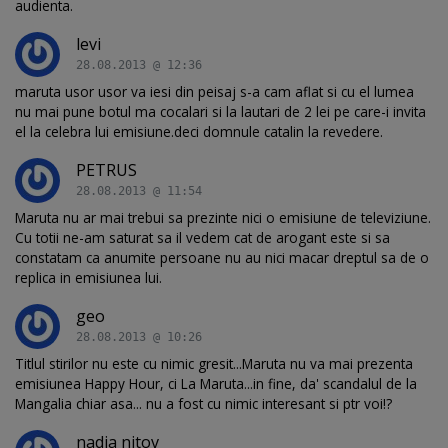
audienta.
levi
28.08.2013 @ 12:36
maruta usor usor va iesi din peisaj s-a cam aflat si cu el lumea
nu mai pune botul ma cocalari si la lautari de 2 lei pe care-i invita
el la celebra lui emisiune.deci domnule catalin la revedere.
PETRUS
28.08.2013 @ 11:54
Maruta nu ar mai trebui sa prezinte nici o emisiune de televiziune.
Cu totii ne-am saturat sa il vedem cat de arogant este si sa
constatam ca anumite persoane nu au nici macar dreptul sa de o
replica in emisiunea lui.
geo
28.08.2013 @ 10:26
Titlul stirilor nu este cu nimic gresit...Maruta nu va mai prezenta
emisiunea Happy Hour, ci La Maruta...in fine, da' scandalul de la
Mangalia chiar asa... nu a fost cu nimic interesant si ptr voi!?
nadia nitov