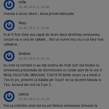
mile
28.08.2013 @ 16:08
maruta si acces direct , doua prostii televizate
Neo
28.08.2013 @ 15:04
N-ar fi fost chiar asa capat de drum daca desfintau emisiunea,
oricum nu e una de calitate… Nici un nume nou nu o va face mai
calitativa…
Andrei
28.08.2013 @ 14:16
Eu cred ca romanii si-au dat seama de mult cum sta treaba cu
emisiunea prezentata de domnisoara cu cosite aurii de la ora 5:
REGII, FACATURI, MINCIUNI, TOATE PE BANI. Acum ca a intrat si
Teo in joc, presimt ca batalia ptr. locul1 se va da intre Maruta si
Teo. Accesul din rect va fi pe 3...
sasca
28.08.2013 @ 13:28
Pot sa schimbe orice tot nu vor întrece emisiunea Simonei la