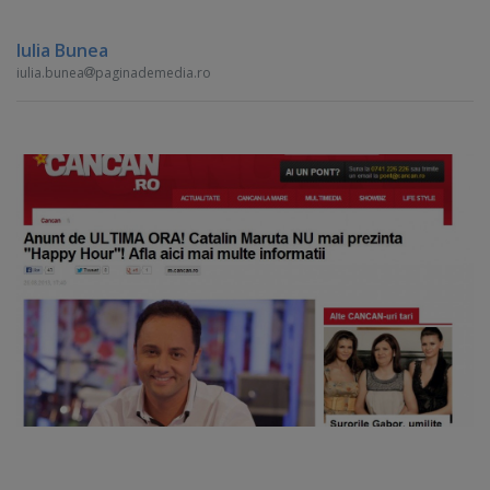
Iulia Bunea
iulia.bunea
paginademedia.ro