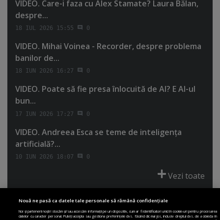
VIDEO. Care-i faza cu Alex Stamate? Laura Bălan,
despre...
18 IUL 2026 15:55
0
VIDEO. Mihai Voinea - Recorder, despre problema
banilor de...
18 IUN 2026 16:27
0
VIDEO. Poate să fie presa înlocuită de AI? E AI-ul
bun...
17 IUN 2026 17:27
0
VIDEO. Andreea Esca se teme de inteligenţa
artificială?...
10 IUN 2026 18:07
0
Vezi toate
Nouă ne pasă ca datele tale personale să rămână confidențiale
Noi și partenerii noștri stocăm și/sau accesăm informații pe un dispozitiv, cum ar fi identificatori unici în cookie-uri pentru procesarea
datelor cu caracter personal. Puteți accepta sau gestiona preferințele dvs. făcând clic mai jos, inclusiv dreptul dvs. de a obiecta în