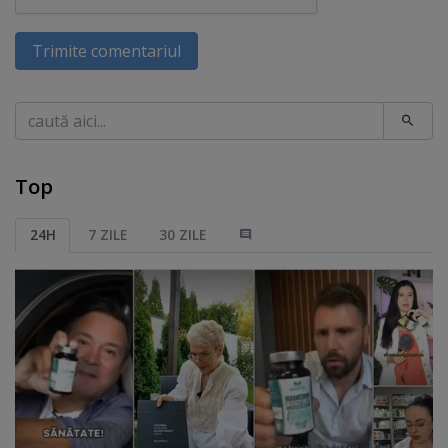
Trimite comentariul
Caută
Top
24H
7 ZILE
30 ZILE