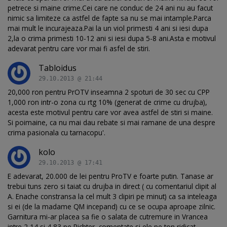
petrece si maine crime.Cei care ne conduc de 24 ani nu au facut
nimic sa limiteze ca astfel de fapte sa nu se mai intample.Parca
mai mult le incurajeaza.Pai la un viol primesti 4 ani si iesi dupa
2,la o crima primesti 10-12 ani si iesi dupa 5-8 ani.Asta e motivul
adevarat pentru care vor mai fi asfel de stiri.
Tabloidus
29.10.2013 @ 21:44
20,000 ron pentru PrOTV inseamna 2 spoturi de 30 sec cu CPP
1,000 ron intr-o zona cu rtg 10% (generat de crime cu drujba),
acesta este motivul pentru care vor avea astfel de stiri si maine.
Si poimaine, ca nu mai dau rebate si mai ramane de una despre
crima pasionala cu tarnacopu'.
kolo
29.10.2013 @ 17:41
E adevarat, 20.000 de lei pentru ProTV e foarte putin. Tanase ar
trebui tuns zero si taiat cu drujba in direct ( cu comentariul clipit al
A. Enache constransa la cel mult 3 clipiri pe minut) ca sa inteleaga
si ei (de la madame QM incepand) cu ce se ocupa aproape zilnic.
Garnitura mi-ar placea sa fie o salata de cutremure in Vrancea
intre 2,14 si 4,83 pe Richter, comentate si ele pe ton ridicat.