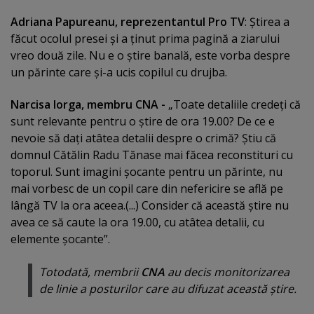
Adriana Papureanu, reprezentantul Pro TV
: Ştirea a
făcut ocolul presei şi a ţinut prima pagină a ziarului
vreo două zile. Nu e o ştire banală, este vorba despre
un părinte care şi-a ucis copilul cu drujba.
Narcisa Iorga, membru CNA -
„Toate detaliile credeţi că
sunt relevante pentru o ştire de ora 19.00? De ce e
nevoie să daţi atâtea detalii despre o crimă? Ştiu că
domnul Cătălin Radu Tănase mai făcea reconstituri cu
toporul. Sunt imagini şocante pentru un părinte, nu
mai vorbesc de un copil care din nefericire se află pe
lângă TV la ora aceea.(...) Consider că această ştire nu
avea ce să caute la ora 19.00, cu atâtea detalii, cu
elemente şocante”.
Totodată, membrii
CNA
au decis monitorizarea
de linie a posturilor care au difuzat această ştire.