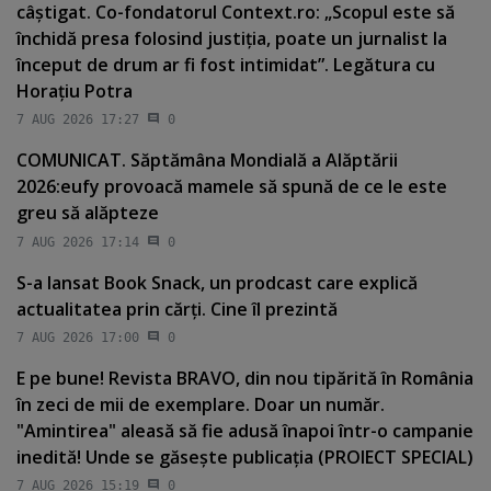
câştigat. Co-fondatorul Context.ro: „Scopul este să
închidă presa folosind justiţia, poate un jurnalist la
început de drum ar fi fost intimidat”. Legătura cu
Horaţiu Potra
7 AUG 2026 17:27
0
COMUNICAT. Săptămâna Mondială a Alăptării
2026:eufy provoacă mamele să spună de ce le este
greu să alăpteze
7 AUG 2026 17:14
0
S-a lansat Book Snack, un prodcast care explică
actualitatea prin cărţi. Cine îl prezintă
7 AUG 2026 17:00
0
E pe bune! Revista BRAVO, din nou tipărită în România
în zeci de mii de exemplare. Doar un număr.
"Amintirea" aleasă să fie adusă înapoi într-o campanie
inedită! Unde se găseşte publicaţia (PROIECT SPECIAL)
7 AUG 2026 15:19
0