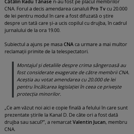
Cătălin Radu Tănase
n-au fost pe placul membrilor
CNA. Forul a decis amendarea canaluli
Pro Tv
cu 20.000
de lei pentru modul în care a fost difuzată o ştire
despre un tată care şi-a ucis copilul cu drujba, în cadrul
jurnalului de la ora 19.00.
Subiectul a ajuns pe masa
CNA
ca urmare a mai multor
reclamaţii primite de la telespectatori.
Montajul şi detaliile despre crima sângeroasă au
fost considerate exagerate de către membrii CNA.
Aceştia au votat amendarea cu 20.000 de lei
pentru încălcarea legislaţiei în ceea ce priveşte
protecţia minorilor.
„Ce am văzut noi aici e copie finală a felului în care sunt
prezentate ştirile la Kanal D. De câte ori a fost dată
drujba sau sacul?”, a remarcat
Valentin Jucan
, membru
CNA.