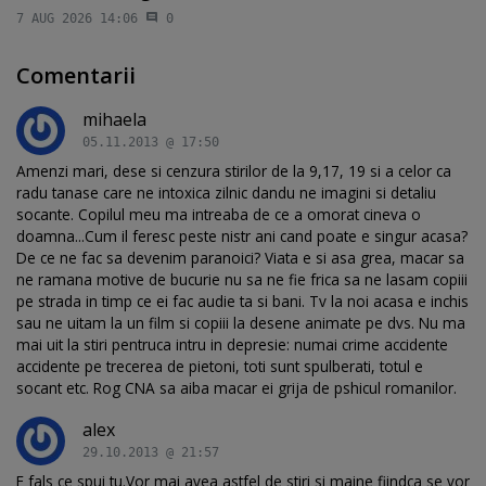
7 AUG 2026 14:06
0
Comentarii
mihaela
05.11.2013 @ 17:50
Amenzi mari, dese si cenzura stirilor de la 9,17, 19 si a celor ca
radu tanase care ne intoxica zilnic dandu ne imagini si detaliu
socante. Copilul meu ma intreaba de ce a omorat cineva o
doamna...Cum il feresc peste nistr ani cand poate e singur acasa?
De ce ne fac sa devenim paranoici? Viata e si asa grea, macar sa
ne ramana motive de bucurie nu sa ne fie frica sa ne lasam copiii
pe strada in timp ce ei fac audie ta si bani. Tv la noi acasa e inchis
sau ne uitam la un film si copiii la desene animate pe dvs. Nu ma
mai uit la stiri pentruca intru in depresie: numai crime accidente
accidente pe trecerea de pietoni, toti sunt spulberati, totul e
socant etc. Rog CNA sa aiba macar ei grija de pshicul romanilor.
alex
29.10.2013 @ 21:57
E fals ce spui tu.Vor mai avea astfel de stiri si maine fiindca se vor