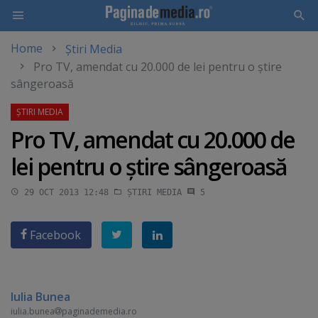
Home
Știri Media
Skip
Pro TV, amendat cu 20.000 de lei pentru o ştire
to
sângeroasă
main
content
Pro TV, amendat cu 20.000 de
lei pentru o ştire sângeroasă
29 OCT 2013 12:48
ȘTIRI MEDIA
5
Facebook
Iulia Bunea
iulia.bunea
paginademedia.ro