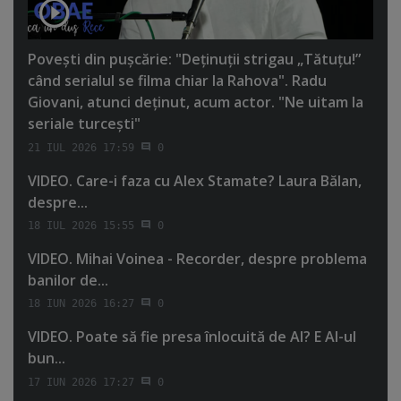
Poveşti din puşcărie: "Deţinuţii strigau „Tătuţu!”
când serialul se filma chiar la Rahova". Radu
Giovani, atunci deţinut, acum actor. "Ne uitam la
seriale turceşti"
21 IUL 2026 17:59
0
VIDEO. Care-i faza cu Alex Stamate? Laura Bălan,
despre...
18 IUL 2026 15:55
0
VIDEO. Mihai Voinea - Recorder, despre problema
banilor de...
18 IUN 2026 16:27
0
VIDEO. Poate să fie presa înlocuită de AI? E AI-ul
bun...
17 IUN 2026 17:27
0