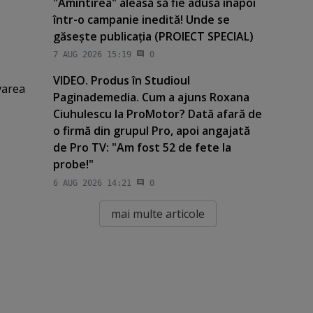
"Amintirea" aleasă să fie adusă înapoi
într-o campanie inedită! Unde se
găseşte publicaţia (PROIECT SPECIAL)
7 AUG 2026 15:19
0
VIDEO. Produs în Studioul
varea
Paginademedia. Cum a ajuns Roxana
Ciuhulescu la ProMotor? Dată afară de
o firmă din grupul Pro, apoi angajată
de Pro TV: "Am fost 52 de fete la
probe!"
6 AUG 2026 14:21
0
mai multe articole