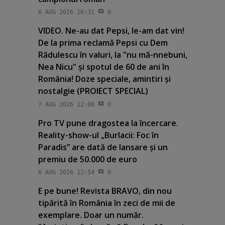
6 AUG 2026 16:31
0
VIDEO. Ne-au dat Pepsi, le-am dat vin!
De la prima reclamă Pepsi cu Dem
Rădulescu în valuri, la "nu mă-nnebuni,
Nea Nicu" şi spotul de 60 de ani în
România! Doze speciale, amintiri şi
nostalgie (PROIECT SPECIAL)
7 AUG 2026 12:06
0
Pro TV pune dragostea la încercare.
Reality-show-ul „Burlacii: Foc în
Paradis” are dată de lansare şi un
premiu de 50.000 de euro
6 AUG 2026 12:54
0
E pe bune! Revista BRAVO, din nou
tipărită în România în zeci de mii de
exemplare. Doar un număr.