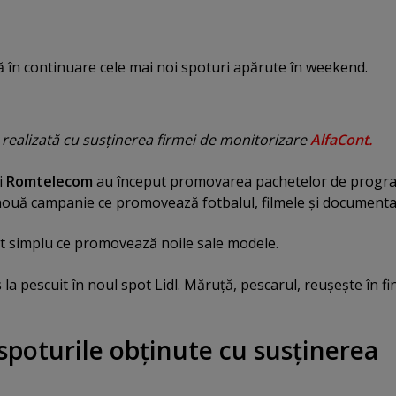
 în continuare cele mai noi spoturi apărute în weekend.
 realizată cu susţinerea firmei de monitorizare
AlfaCont.
i
Romtelecom
au început promovarea pachetelor de progr
 nouă campanie ce promovează fotbalul, filmele şi documenta
t simplu ce promovează noile sale modele.
 la pescuit în noul spot Lidl. Măruţă, pescarul, reuşeşte în fi
spoturile obţinute cu susţinerea