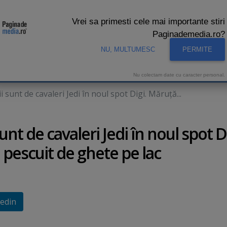
Vrei sa primesti cele mai importante stiri
Paginademedia.ro?
NU, MULTUMESC
PERMITE
CNA
INTERVIURI VIDEO
STUDIO VIDEO
AUDIENTE 
Nu colectam date cu caracter personal.
sunt de cavaleri Jedi în noul spot Digi. Măruţă...
t de cavaleri Jedi în noul spot Di
a pescuit de ghete pe lac
edin