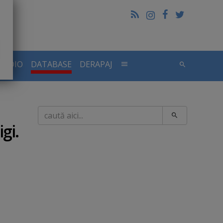
RADIO
DATABASE
DERAPAJ
Caută
gi.