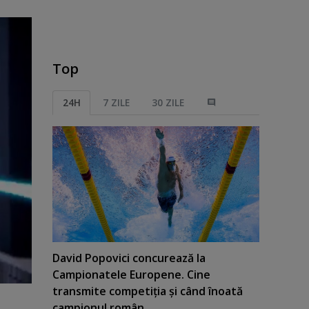
Top
24H
7 ZILE
30 ZILE
David Popovici concurează la
Campionatele Europene. Cine
transmite competiţia şi când înoată
campionul român