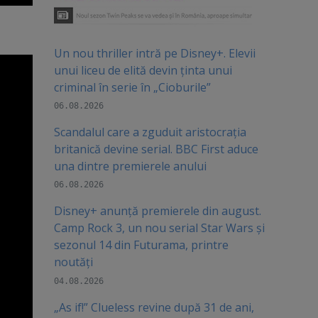
Un nou thriller intră pe Disney+. Elevii
unui liceu de elită devin ținta unui
criminal în serie în „Cioburile”
06.08.2026
Scandalul care a zguduit aristocrația
britanică devine serial. BBC First aduce
una dintre premierele anului
06.08.2026
Disney+ anunță premierele din august.
Camp Rock 3, un nou serial Star Wars și
sezonul 14 din Futurama, printre
noutăți
04.08.2026
„As if!” Clueless revine după 31 de ani,