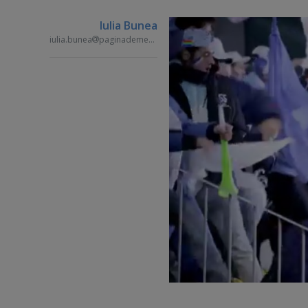
Iulia Bunea
iulia.bunea
paginademedia.ro