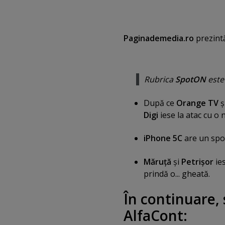
Paginademedia.ro
prezintă
Rubrica
SpotON
este
După ce
Orange TV
ş
Digi
iese la atac cu o
iPhone 5C
are un spo
Măruţă
şi
Petrişor
ies
prindă o... gheată.
În continuare, 
AlfaCont: