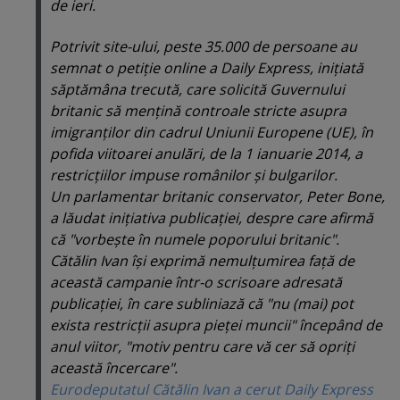
de ieri.
Potrivit site-ului, peste 35.000 de persoane au
semnat o petiţie online a Daily Express, iniţiată
săptămâna trecută, care solicită Guvernului
britanic să menţină controale stricte asupra
imigranţilor din cadrul Uniunii Europene (UE), în
pofida viitoarei anulări, de la 1 ianuarie 2014, a
restricţiilor impuse românilor şi bulgarilor.
Un parlamentar britanic conservator, Peter Bone,
a lăudat iniţiativa publicaţiei, despre care afirmă
că "vorbeşte în numele poporului britanic".
Cătălin Ivan îşi exprimă nemulţumirea faţă de
această campanie într-o scrisoare adresată
publicaţiei, în care subliniază că "nu (mai) pot
exista restricţii asupra pieţei muncii" începând de
anul viitor, "motiv pentru care vă cer să opriţi
această încercare".
Eurodeputatul Cătălin Ivan a cerut Daily Express