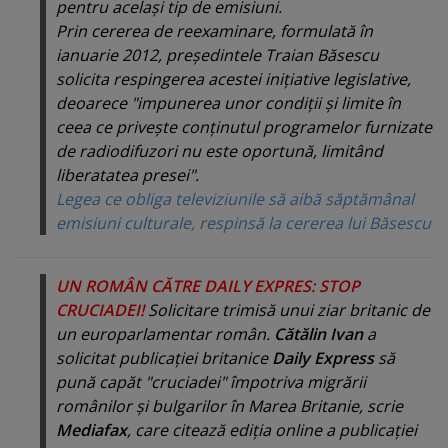
pentru acelaşi tip de emisiuni.
Prin cererea de reexaminare, formulată în
ianuarie 2012, preşedintele Traian Băsescu
solicita respingerea acestei iniţiative legislative,
deoarece "impunerea unor condiţii şi limite în
ceea ce priveşte conţinutul programelor furnizate
de radiodifuzori nu este oportună, limitând
liberatatea presei".
Legea ce obliga televiziunile să aibă săptămânal
emisiuni culturale, respinsă la cererea lui Băsescu
UN ROMÂN CĂTRE DAILY EXPRES: STOP
CRUCIADEI!
Solicitare trimisă unui ziar britanic de
un europarlamentar român.
Cătălin Ivan
a
solicitat publicaţiei britanice
Daily Express
să
pună capăt "cruciadei" împotriva migrării
românilor şi bulgarilor în Marea Britanie, scrie
Mediafax
, care citează ediţia online a publicaţiei