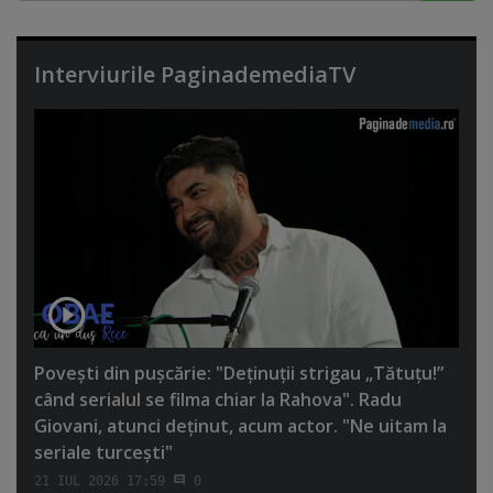
Interviurile PaginademediaTV
Poveşti din puşcărie: "Deţinuţii strigau „Tătuţu!”
când serialul se filma chiar la Rahova". Radu
Giovani, atunci deţinut, acum actor. "Ne uitam la
seriale turceşti"
21 IUL 2026 17:59
0