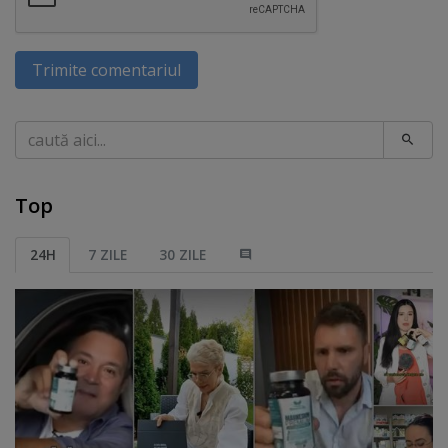
Trimite comentariul
Caută
Top
24H
7 ZILE
30 ZILE