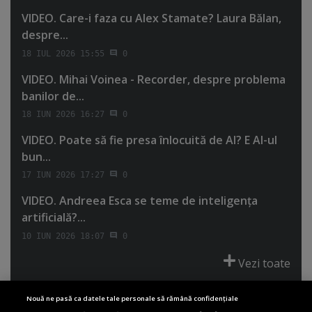
VIDEO. Care-i faza cu Alex Stamate? Laura Bălan,
despre...
18 IUL 2026 15:55
0
VIDEO. Mihai Voinea - Recorder, despre problema
banilor de...
18 IUN 2026 16:27
0
VIDEO. Poate să fie presa înlocuită de AI? E AI-ul
bun...
17 IUN 2026 17:27
0
VIDEO. Andreea Esca se teme de inteligenţa
artificială?...
10 IUN 2026 18:07
0
Vezi toate
Nouă ne pasă ca datele tale personale să rămână confidențiale