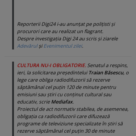
Reporterii Digi24 i-au anunţat pe poliţisti şi
procurori care au realizat un flagrant.
Despre investigaţia Digi 24 au scris şi ziarele
Adevărul
şi
Evenimentul zilei
.
CULTURA NU-I OBLIGATORIE.
Senatul a respins,
ieri, la solicitarea preşedintelui
Traian Băsescu
, o
lege care obliga radiodifuzorii să rezerve
săptămânal cel puţin 120 de minute pentru
emisiuni sau ştiri cu conţinut cultural sau
educativ, scrie
Mediafax
.
Proiectul de act normativ stabilea, de asemenea,
obligaţia ca radiodifuzorii care difuzează
programe de televiziune specializate în ştiri să
rezerve săptămânal cel puţin 30 de minute