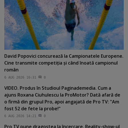
David Popovici concurează la Campionatele Europene.
Cine transmite competiţia şi când înoată campionul
român
6 AUG 2026 16:31
0
VIDEO. Produs în Studioul Paginademedia. Cum a
ajuns Roxana Ciuhulescu la ProMotor? Dată afară de
o firmă din grupul Pro, apoi angajată de Pro TV: "Am
fost 52 de fete la probe!"
6 AUG 2026 14:21
0
Pro TV pune dragostea la încercare. Reality-show-ul