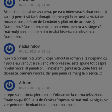
07.11.2013 @ 14:02
Bisericii nu-i pasă de aşa ceva, pe ea o interesează doar enoriaşii
care-şi permit să facă donaţii, să meargă în excursii la vizitat de
moaşte, cumpărători de lumânări şi plătitori de acatiste. Şi
Dumnezeu? Dumnezeu e doar un pretext pentru a strânge cât
mai mulţi bani, nu are nici o treabă biserica cu adevăratul
Dumnezeu.
nadia nitov
07.11.2013 @ 09:11
nu-i nici primul, nici ultimul copil vandut in romania. :( incepand cu
1990 s-au vandut si se vand intr-o veselie. asta spune tot despre
nivelul moral al parintilor. :( inexistent. genul asta ucide fara sa
clipeasca. oameni imorali. dar pun pariu ca merg la biserica...:(
Adrian
06.11.2013 @ 22:08
Incepe sa se simta plecarea lui Orbean de la carma televiziunii.
Poate scapa RCS-ul si de Cristina Popescu si mai mult ca sigur, se
vor petrece schimbari in bine, mult mai multe.