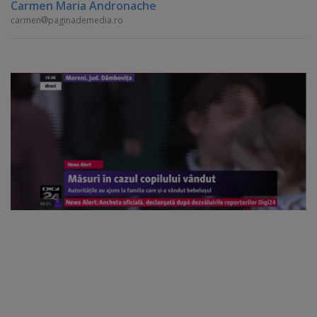
Carmen Maria Andronache
carmen
paginademedia.ro