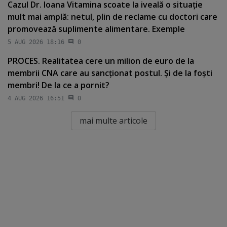
Cazul Dr. Ioana Vitamina scoate la iveală o situaţie
mult mai amplă: netul, plin de reclame cu doctori care
promovează suplimente alimentare. Exemple
5 AUG 2026 18:16
0
PROCES. Realitatea cere un milion de euro de la
membrii CNA care au sancţionat postul. Şi de la foşti
membri! De la ce a pornit?
4 AUG 2026 16:51
0
mai multe articole