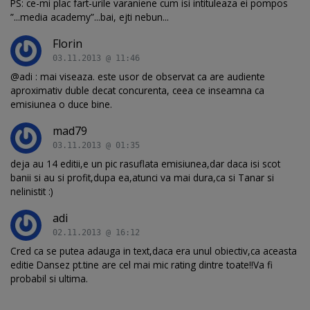
PS: ce-mi plac fart-urile varaniene cum isi intituleaza ei pompos
”...media academy”...bai, ejti nebun...
Florin
03.11.2013 @ 11:46
@adi : mai viseaza. este usor de observat ca are audiente
aproximativ duble decat concurenta, ceea ce inseamna ca
emisiunea o duce bine.
mad79
03.11.2013 @ 01:35
deja au 14 editii,e un pic rasuflata emisiunea,dar daca isi scot
banii si au si profit,dupa ea,atunci va mai dura,ca si Tanar si
nelinistit :)
adi
02.11.2013 @ 16:12
Cred ca se putea adauga in text,daca era unul obiectiv,ca aceasta
editie Dansez pt.tine are cel mai mic rating dintre toate!!Va fi
probabil si ultima.