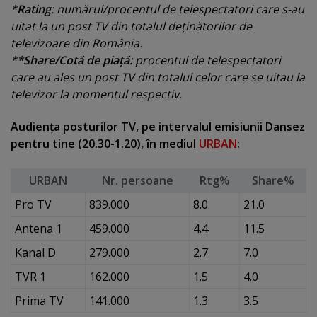
*
Rating
: numărul/procentul de telespectatori care s-au
uitat la un post TV din totalul deţinătorilor de
televizoare din România.
**
Share/Cotă de piaţă:
procentul de telespectatori
care au ales un post TV din totalul celor care se uitau la
televizor la momentul respectiv.
Audienţa posturilor TV, pe intervalul emisiunii Dansez
pentru tine (20.30-1.20), în mediul
URBAN
:
URBAN
Nr. persoane
Rtg%
Share%
Pro TV
839.000
8.0
21.0
Antena 1
459.000
4.4
11.5
Kanal D
279.000
2.7
7.0
TVR 1
162.000
1.5
4.0
Prima TV
141.000
1.3
3.5