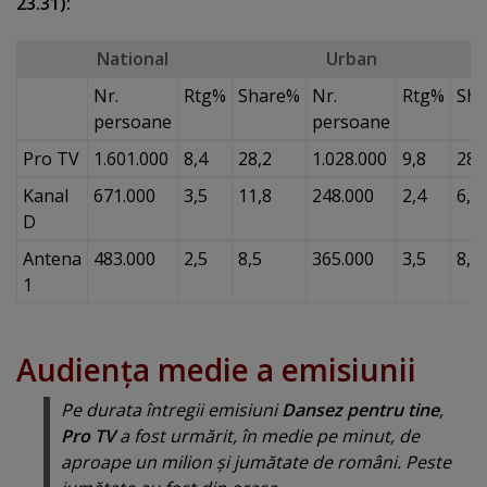
23.31):
National
Urban
Nr.
Rtg%
Share%
Nr.
Rtg%
Sh
persoane
persoane
Pro TV
1.601.000
8,4
28,2
1.028.000
9,8
28,
Kanal
671.000
3,5
11,8
248.000
2,4
6,9
D
Antena
483.000
2,5
8,5
365.000
3,5
8,5
1
Audienţa medie a emisiunii
Pe durata întregii emisiuni
Dansez pentru tine
,
Pro TV
a fost urmărit, în medie pe minut, de
aproape un milion şi jumătate de români. Peste