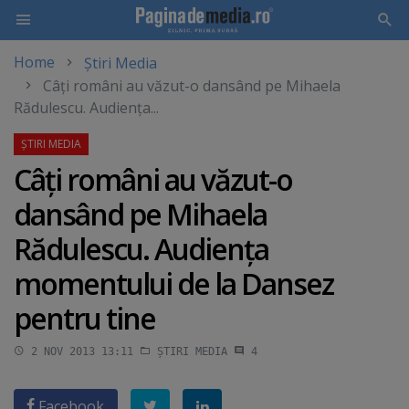
Home
Știri Media
Skip
Câţi români au văzut-o dansând pe Mihaela
to
Rădulescu. Audienţa...
main
content
Câţi români au văzut-o
dansând pe Mihaela
Rădulescu. Audienţa
momentului de la Dansez
pentru tine
2 NOV 2013 13:11
ȘTIRI MEDIA
4
Facebook