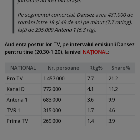
jumătate au fost din oraşe.
Pe segmentul comercial,
Dansez
avea 431.000 de
români între 18 şi 49 de ani pe minut (7,7 rating),
faţă de 295.000
Antena 1
(5,3 rtg).
Audienţa posturilor TV, pe intervalul emisiunii Dansez
pentru tine (20.30-1.20), la nivel
NAŢIONAL
:
NATIONAL
Nr. persoane
Rtg%
Share%
Pro TV
1.457.000
7.7
21.2
Kanal D
772.000
4.1
11.2
Antena 1
683.000
3.6
9.9
TVR 1
315.000
1.7
4.6
Prima TV
269.000
1.4
3.9