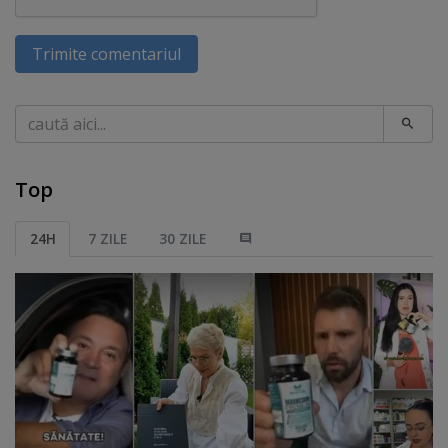
Trimite comentariul
Caută
Top
24H
7 ZILE
30 ZILE