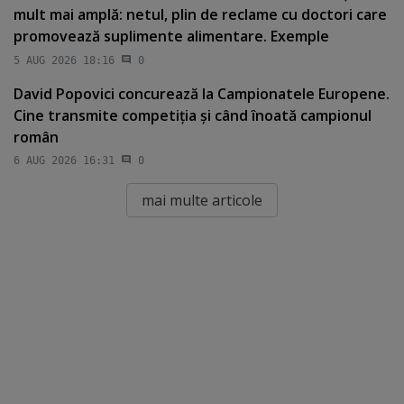
mult mai amplă: netul, plin de reclame cu doctori care
promovează suplimente alimentare. Exemple
5 AUG 2026 18:16
0
David Popovici concurează la Campionatele Europene.
Cine transmite competiţia şi când înoată campionul
român
6 AUG 2026 16:31
0
mai multe articole