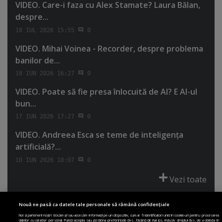
VIDEO. Care-i faza cu Alex Stamate? Laura Bălan,
despre...
18 IUL 2026 15:55
0
VIDEO. Mihai Voinea - Recorder, despre problema
banilor de...
18 IUN 2026 16:27
0
VIDEO. Poate să fie presa înlocuită de AI? E AI-ul
bun...
17 IUN 2026 17:27
0
VIDEO. Andreea Esca se teme de inteligenţa
artificială?...
10 IUN 2026 18:07
0
Vezi toate
Nouă ne pasă ca datele tale personale să rămână confidențiale
Noi și partenerii noștri stocăm și/sau accesăm informații pe un dispozitiv, cum ar fi identificatori unici în cookie-uri pentru procesarea
datelor cu caracter personal. Puteți accepta sau gestiona preferințele dvs. făcând clic mai jos, inclusiv dreptul dvs. de a obiecta în