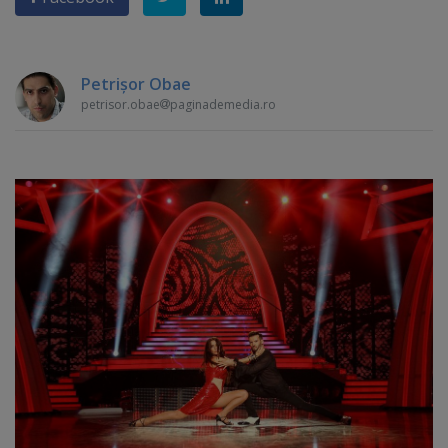
Petrişor Obae
petrisor.obae
paginademedia.ro