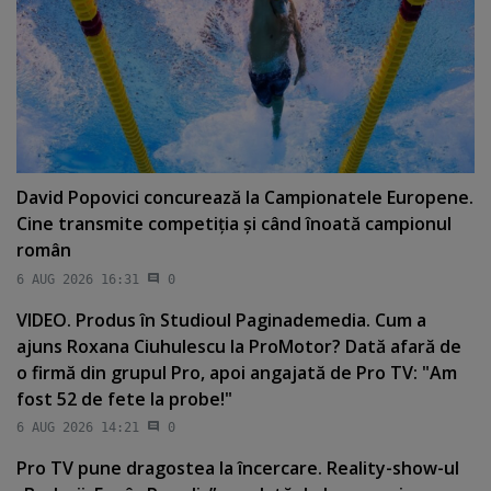
David Popovici concurează la Campionatele Europene.
Cine transmite competiţia şi când înoată campionul
român
6 AUG 2026 16:31
0
VIDEO. Produs în Studioul Paginademedia. Cum a
ajuns Roxana Ciuhulescu la ProMotor? Dată afară de
o firmă din grupul Pro, apoi angajată de Pro TV: "Am
fost 52 de fete la probe!"
6 AUG 2026 14:21
0
Pro TV pune dragostea la încercare. Reality-show-ul