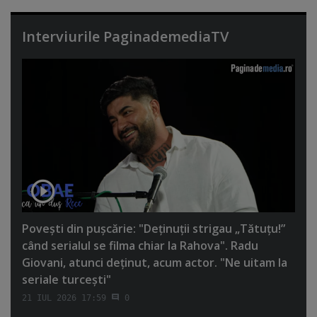
Interviurile PaginademediaTV
Poveşti din puşcărie: "Deţinuţii strigau „Tătuţu!”
când serialul se filma chiar la Rahova". Radu
Giovani, atunci deţinut, acum actor. "Ne uitam la
seriale turceşti"
21 IUL 2026 17:59
0