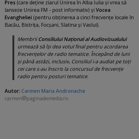
Pres
(care deţine ziarul Unirea în Alba Iulia şi vrea să
lanseze Unirea FM - post informativ) şi
Vocea
Evangheliei
(pentru obţinerea a cinci frecvenţe locale în
Bacău, Bistriţa, Focşani, Slatina şi Vaslui).
Membrii
Consiliului Naţional al Audiovizualului
urmează să îşi dea votul final pentru acordarea
frecvenţelor de radio tematice. Începând de luni
şi până astăzi, inclusiv, Consiliul i-a audiat pe toţi
cei care s-au înscris la concursul de frecvenţe
radio pentru posturi tematice.
Autor:
Carmen Maria Andronache
carmen
paginademedia.ro