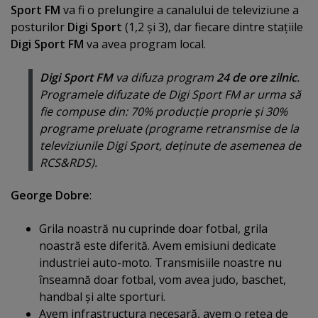
Sport FM
va fi o prelungire a canalului de televiziune a
posturilor
Digi Sport
(1,2 şi 3), dar fiecare dintre staţiile
Digi Sport FM
va avea program local.
Digi Sport FM
va difuza program
24 de ore zilnic
.
Programele difuzate de Digi Sport FM ar urma să
fie compuse din: 70% producţie proprie şi 30%
programe preluate (programe retransmise de la
televiziunile Digi Sport, deţinute de asemenea de
RCS&RDS).
George Dobre
:
Grila noastră nu cuprinde doar fotbal, grila
noastră este diferită. Avem emisiuni dedicate
industriei auto-moto. Transmisiile noastre nu
înseamnă doar fotbal, vom avea judo, baschet,
handbal şi alte sporturi.
Avem infrastructura necesară, avem o reţea de