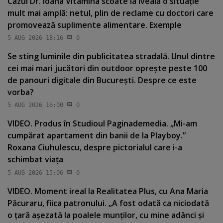
Cazul Dr. Ioana Vitamina scoate la iveală o situaţie
mult mai amplă: netul, plin de reclame cu doctori care
promovează suplimente alimentare. Exemple
5 AUG 2026 18:16
0
Se sting luminile din publicitatea stradală. Unul dintre
cei mai mari jucători din outdoor opreşte peste 100
de panouri digitale din Bucureşti. Despre ce este
vorba?
5 AUG 2026 16:00
0
VIDEO. Produs în Studioul Paginademedia. „Mi-am
cumpărat apartament din banii de la Playboy.”
Roxana Ciuhulescu, despre pictorialul care i-a
schimbat viaţa
5 AUG 2026 15:06
0
VIDEO. Moment ireal la Realitatea Plus, cu Ana Maria
Păcuraru, fiica patronului. „A fost odată ca niciodată
o ţară aşezată la poalele munţilor, cu mine adânci şi