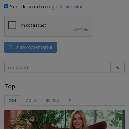
Sunt de acord cu
regulile site-ului
Trimite comentariul
Caută
Top
24H
7 ZILE
30 ZILE