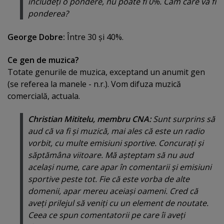
includeţi o pondere, nu poate fi 0%. Cam care va fi
ponderea?
George Dobre:
Între 30 şi 40%.
Ce gen de muzica?
Totate genurile de muzica, exceptand un anumit gen
(se referea la manele - n.r.). Vom difuza muzică
comercială, actuala.
Christian Mititelu, membru CNA:
Sunt surprins să
aud că va fi şi muzică, mai ales că este un radio
vorbit, cu multe emisiuni sportive. Concuraţi şi
săptămâna viitoare. Mă aşteptam să nu aud
acelaşi nume, care apar în comentarii şi emisiuni
sportive peste tot. Fie că este vorba de alte
domenii, apar mereu aceiaşi oameni. Cred că
aveţi prilejul să veniţi cu un element de noutate.
Ceea ce spun comentatorii pe care îi aveţi