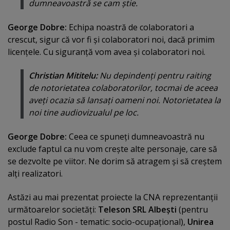
dumneavoastră se cam ştie.
George Dobre:
Echipa noastră de colaboratori a
crescut, sigur că vor fi şi colaboratori noi, dacă primim
licenţele. Cu siguranţă vom avea şi colaboratori noi.
Christian Mititelu:
Nu depindenţi pentru raiting
de notorietatea colaboratorilor, tocmai de aceea
aveţi ocazia să lansaţi oameni noi. Notorietatea la
noi tine audiovizualul pe loc.
George Dobre:
Ceea ce spuneţi dumneavoastră nu
exclude faptul ca nu vom creşte alte personaje, care să
se dezvolte pe viitor. Ne dorim să atragem şi să creştem
alţi realizatori.
Astăzi au mai prezentat proiecte la CNA reprezentanţii
următoarelor societăţi:
Teleson SRL Albeşti
(pentru
postul Radio Son - tematic: socio-ocupaţional),
Unirea