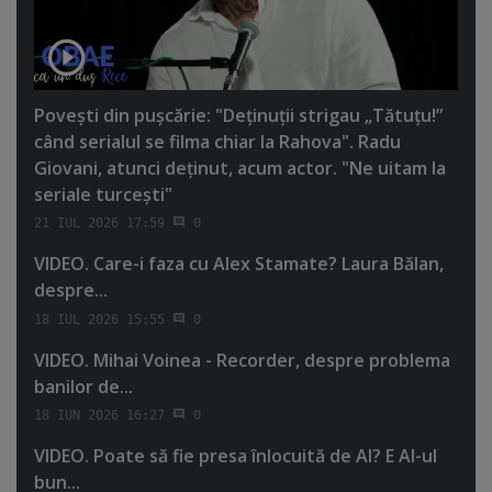
Poveşti din puşcărie: "Deţinuţii strigau „Tătuţu!”
când serialul se filma chiar la Rahova". Radu
Giovani, atunci deţinut, acum actor. "Ne uitam la
seriale turceşti"
21 IUL 2026 17:59
0
VIDEO. Care-i faza cu Alex Stamate? Laura Bălan,
despre...
18 IUL 2026 15:55
0
VIDEO. Mihai Voinea - Recorder, despre problema
banilor de...
18 IUN 2026 16:27
0
VIDEO. Poate să fie presa înlocuită de AI? E AI-ul
bun...