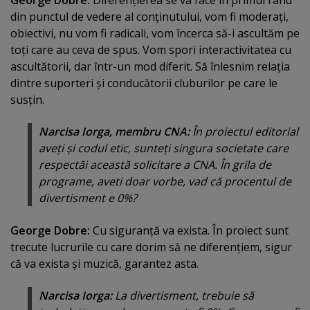
George Dobre:
Diferenţierea se va face în primul rând
din punctul de vedere al conţinutului, vom fi moderaţi,
obiectivi, nu vom fi radicali, vom încerca să-i ascultăm pe
toţi care au ceva de spus. Vom spori interactivitatea cu
ascultătorii, dar într-un mod diferit. Să înlesnim relaţia
dintre suporteri şi conducătorii cluburilor pe care le
susţin.
Narcisa Iorga, membru CNA:
În proiectul editorial
aveţi şi codul etic, sunteţi singura societate care
respectăi această solicitare a CNA. În grila de
programe, aveti doar vorbe, vad că procentul de
divertisment e 0%?
George Dobre:
Cu siguranţă va exista. În proiect sunt
trecute lucrurile cu care dorim să ne diferenţiem, sigur
că va exista şi muzică, garantez asta.
Narcisa Iorga:
La divertisment, trebuie să