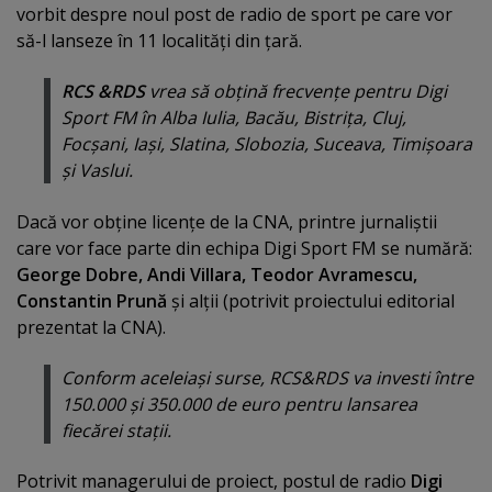
vorbit despre noul post de radio de sport pe care vor
să-l lanseze în 11 localităţi din ţară.
RCS &RDS
vrea să obţină frecvenţe pentru Digi
Sport FM în Alba Iulia, Bacău, Bistriţa, Cluj,
Focşani, Iaşi, Slatina, Slobozia, Suceava, Timişoara
şi Vaslui.
Dacă vor obţine licenţe de la CNA, printre jurnaliştii
care vor face parte din echipa Digi Sport FM se numără:
George Dobre, Andi Villara, Teodor Avramescu,
Constantin Prună
şi alţii (potrivit proiectului editorial
prezentat la CNA).
Conform aceleiaşi surse, RCS&RDS va investi între
150.000 şi 350.000 de euro pentru lansarea
fiecărei staţii.
Potrivit managerului de proiect, postul de radio
Digi