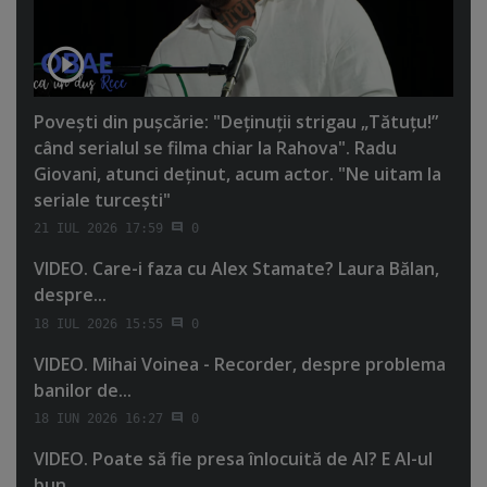
Poveşti din puşcărie: "Deţinuţii strigau „Tătuţu!”
când serialul se filma chiar la Rahova". Radu
Giovani, atunci deţinut, acum actor. "Ne uitam la
seriale turceşti"
21 IUL 2026 17:59
0
VIDEO. Care-i faza cu Alex Stamate? Laura Bălan,
despre...
18 IUL 2026 15:55
0
VIDEO. Mihai Voinea - Recorder, despre problema
banilor de...
18 IUN 2026 16:27
0
VIDEO. Poate să fie presa înlocuită de AI? E AI-ul
bun...