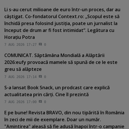
Li s-au cerut milioane de euro într-un proces, dar au
câştigat. Co-fondatorul Context.ro: „Scopul este să
închidă presa folosind justiţia, poate un jurnalist la
început de drum ar fi fost intimidat”. Legătura cu
Horaţiu Potra
7 AUG 2026 17:27
0
COMUNICAT. Săptămâna Mondială a Alăptării
2026:eufy provoacă mamele să spună de ce le este
greu să alăpteze
7 AUG 2026 17:14
0
S-a lansat Book Snack, un prodcast care explică
actualitatea prin cărţi. Cine îl prezintă
7 AUG 2026 17:00
0
E pe bune! Revista BRAVO, din nou tipărită în România
în zeci de mii de exemplare. Doar un număr.
"Amintirea" aleasă să fie adusă înapoi într-o campanie