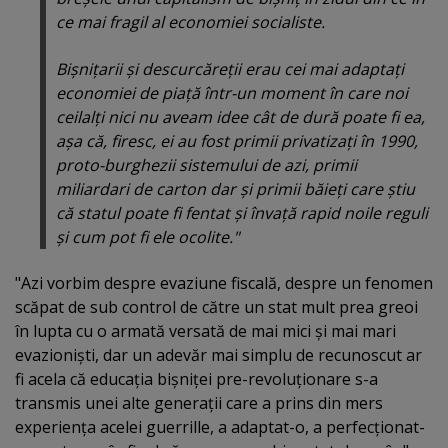
ce mai fragil al economiei socialiste.
Bişniţarii şi descurcăreţii erau cei mai adaptaţi
economiei de piaţă într-un moment în care noi
ceilalţi nici nu aveam idee cât de dură poate fi ea,
aşa că, firesc, ei au fost primii privatizaţi în 1990,
proto-burghezii sistemului de azi, primii
miliardari de carton dar şi primii băieţi care ştiu
că statul poate fi fentat şi învaţă rapid noile reguli
şi cum pot fi ele ocolite."
"Azi vorbim despre evaziune fiscală, despre un fenomen
scăpat de sub control de către un stat mult prea greoi
în lupta cu o armată versată de mai mici şi mai mari
evazionişti, dar un adevăr mai simplu de recunoscut ar
fi acela că educaţia bişniţei pre-revoluţionare s-a
transmis unei alte generaţii care a prins din mers
experienţa acelei guerrille, a adaptat-o, a perfecţionat-