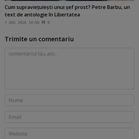
Cum supravieţuieşti unui şef prost? Petre Barbu, un
text de antologie în Libertatea
7 AUG 2026 14:06
0
Trimite un comentariu
Comentariu
Nume
Email
Website