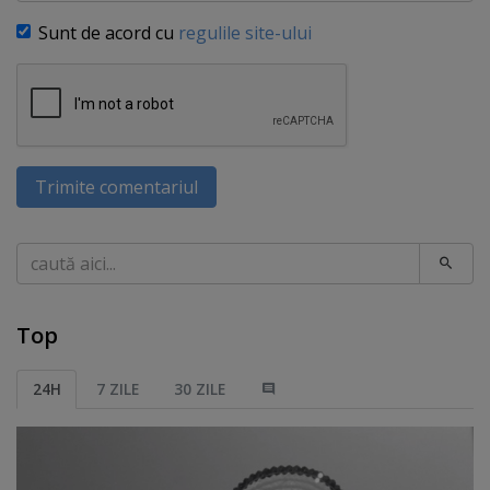
Sunt de acord cu
regulile site-ului
Trimite comentariul
Caută
Top
24H
7 ZILE
30 ZILE