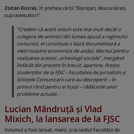
Zoltán Rostás
, în prefaţa cărţii "Bişniţari, descurcăreţi,
supravieţuitori":
"Credem că acest volum este mai mult decât o
culegere de amintiri din lumea apusă a regimului
comunist, el constituie o bază documentară a
vieţii noastre economice de astăzi. Meritul pentru
realizarea acestei „arheologii sociale", mergând
îndărăt din prezent în trecut, aparţine, fireşte,
studenţilor de la FJSC - Facultatea de Jurnalism şi
Ştiinţele Comunicarii care au descoperit – în
primul rând pentru ei înşişi – rădăcinile unor
probleme actuale. .
Lucian Mândruţă şi Vlad
Mixich, la lansarea de la FJSC
Volumul a fost lansat, marţi, şi la sediul Facultăţii de