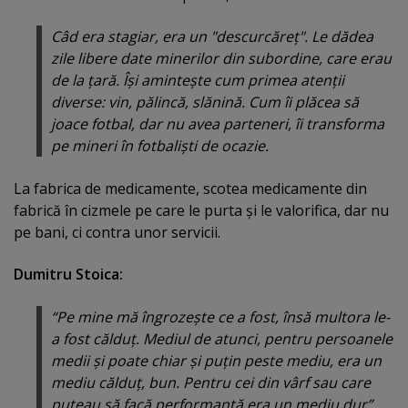
Câd era stagiar, era un "descurcăreţ". Le dădea
zile libere date minerilor din subordine, care erau
de la ţară. Îşi aminteşte cum primea atenţii
diverse: vin, pălincă, slănină. Cum îi plăcea să
joace fotbal, dar nu avea parteneri, îi transforma
pe mineri în fotbalişti de ocazie.
La fabrica de medicamente, scotea medicamente din
fabrică în cizmele pe care le purta şi le valorifica, dar nu
pe bani, ci contra unor servicii.
Dumitru Stoica:
“Pe mine mă îngrozeşte ce a fost, însă multora le-
a fost călduţ. Mediul de atunci, pentru persoanele
medii şi poate chiar şi puţin peste mediu, era un
mediu călduţ, bun. Pentru cei din vârf sau care
puteau să facă performanţă era un mediu dur”.