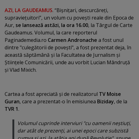
AZI, LA GAUDEAMUS
. “Bişniţari, descurcăreţi,
supravieţuitori”, un volum cu poveşti reale din Epoca de
Aur,
se lansează astăzi, la ora 16.00
, la Târgul de Carte
Gaudeamus. Volumul, la care reporterul
Paginademedia.ro
Carmen Andronache
a fost unul
dintre "culegătorii de poveşti", a fost prezentat deja, în
această săptămână şi la Facultatea de Jurnalism şi
Ştiinţele Comunicării, unde au vorbit Lucian Mândruţă
şi Vlad Mixich.
Cartea a fost apreciată şi de realizatorul
TV Moise
Guran
, care a prezentat-o în emisiunea
Biziday
, de la
TVR 1
.
Volumul cuprinde interviuri "cu oamenii neştiuţi,
dar atât de prezenţi, ai unei epoci care subzistă
cumva şi azi, la atâţia ani după Revoluţie", spune