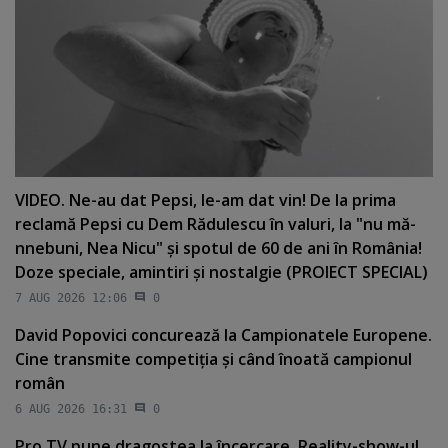
VIDEO. Ne-au dat Pepsi, le-am dat vin! De la prima
reclamă Pepsi cu Dem Rădulescu în valuri, la "nu mă-
nnebuni, Nea Nicu" şi spotul de 60 de ani în România!
Doze speciale, amintiri şi nostalgie (PROIECT SPECIAL)
7 AUG 2026 12:06
0
David Popovici concurează la Campionatele Europene.
Cine transmite competiţia şi când înoată campionul
român
6 AUG 2026 16:31
0
Pro TV pune dragostea la încercare. Reality-show-ul