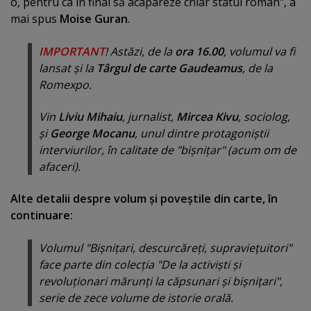
o, pentru ca în final să acapareze chiar statul român", a
mai spus
Moise Guran
.
IMPORTANT
! Astăzi, de la
ora 16.00
, volumul va fi
lansat şi la
Târgul de carte Gaudeamus
, de la
Romexpo.
Vin
Liviu Mihaiu
, jurnalist,
Mircea Kivu
, sociolog,
şi
George Mocanu
, unul dintre protagoniştii
interviurilor, în calitate de "bişniţar" (acum om de
afaceri).
Alte detalii despre volum şi poveştile din carte, în
continuare:
Volumul "Bişniţari, descurcăreţi, supravieţuitori"
face parte din colecţia "De la activişti şi
revoluţionari mărunţi la căpsunari şi bişniţari",
serie de zece volume de istorie orală.