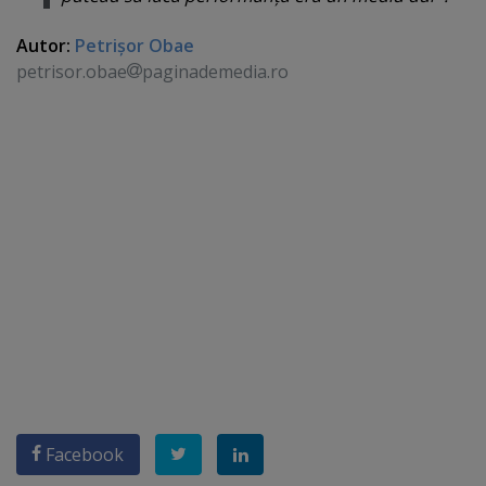
Autor:
Petrişor Obae
petrisor.obae
paginademedia.ro
Facebook