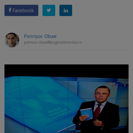
Facebook
Petrişor Obae
petrisor.obae
paginademedia.ro