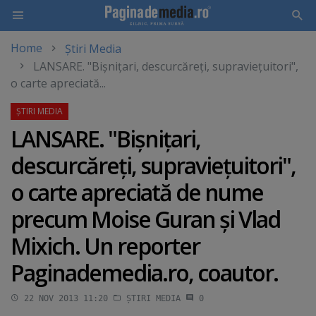
Home
Știri Media
Skip
LANSARE. "Bişniţari, descurcăreţi, supravieţuitori",
to
o carte apreciată...
main
content
LANSARE. "Bişniţari,
descurcăreţi, supravieţuitori",
o carte apreciată de nume
precum Moise Guran şi Vlad
Mixich. Un reporter
Paginademedia.ro, coautor.
22 NOV 2013 11:20
ȘTIRI MEDIA
0