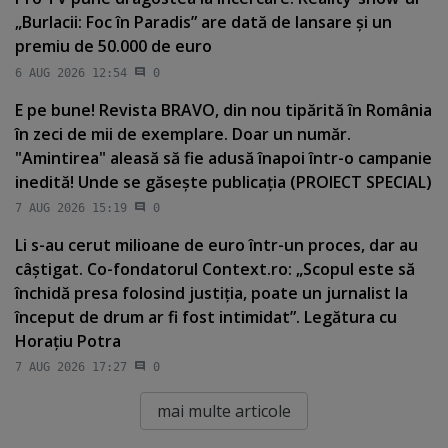
„Burlacii: Foc în Paradis” are dată de lansare şi un
premiu de 50.000 de euro
6 AUG 2026 12:54
0
E pe bune! Revista BRAVO, din nou tipărită în România
în zeci de mii de exemplare. Doar un număr.
"Amintirea" aleasă să fie adusă înapoi într-o campanie
inedită! Unde se găseşte publicaţia (PROIECT SPECIAL)
7 AUG 2026 15:19
0
Li s-au cerut milioane de euro într-un proces, dar au
câştigat. Co-fondatorul Context.ro: „Scopul este să
închidă presa folosind justiţia, poate un jurnalist la
început de drum ar fi fost intimidat”. Legătura cu
Horaţiu Potra
7 AUG 2026 17:27
0
mai multe articole