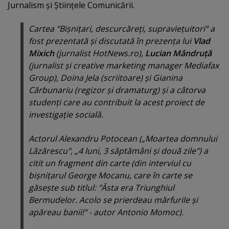
Jurnalism şi Ştiinţele Comunicării.
Cartea “Bişniţari, descurcăreţi, supravieţuitori” a
fost prezentată şi discutată în prezenţa lui
Vlad
Mixich
(jurnalist HotNews.ro),
Lucian Mândruţă
(jurnalist şi creative marketing manager Mediafax
Group), Doina Jela (scriitoare) şi Gianina
Cărbunariu (regizor şi dramaturg) şi a câtorva
studenţi care au contribuit la acest proiect de
investigaţie socială.
Actorul Alexandru Potocean („Moartea domnului
Lăzărescu", „4 luni, 3 săptămâni şi două zile") a
citit un fragment din carte (din interviul cu
bişniţarul George Mocanu, care în carte se
găseşte sub titlul: "Ăsta era Triunghiul
Bermudelor. Acolo se prierdeau mărfurile şi
apăreau banii!" - autor Antonio Momoc).