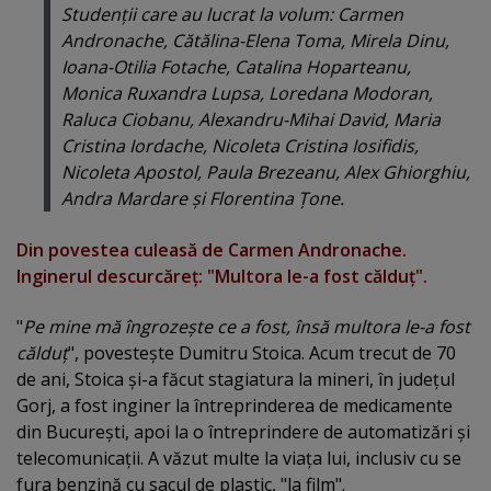
Studenţii care au lucrat la volum: Carmen
Andronache, Cătălina-Elena Toma, Mirela Dinu,
Ioana-Otilia Fotache, Catalina Hoparteanu,
Monica Ruxandra Lupsa, Loredana Modoran,
Raluca Ciobanu, Alexandru-Mihai David, Maria
Cristina Iordache, Nicoleta Cristina Iosifidis,
Nicoleta Apostol, Paula Brezeanu, Alex Ghiorghiu,
Andra Mardare şi Florentina Ţone.
Din povestea culeasă de Carmen Andronache.
Inginerul descurcăreţ: "Multora le-a fost călduţ".
"
Pe mine mă îngrozeşte ce a fost, însă multora le-a fost
călduţ
", povesteşte Dumitru Stoica. Acum trecut de 70
de ani, Stoica şi-a făcut stagiatura la mineri, în judeţul
Gorj, a fost inginer la întreprinderea de medicamente
din Bucureşti, apoi la o întreprindere de automatizări şi
telecomunicaţii. A văzut multe la viaţa lui, inclusiv cu se
fura benzină cu sacul de plastic, "la film".