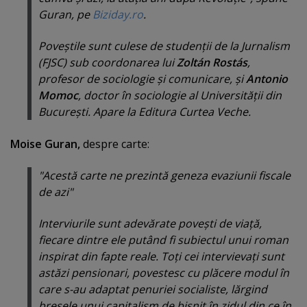
Guran, pe
Biziday.ro
.
Poveştile sunt culese de studenţii de la Jurnalism
(FJSC) sub coordonarea lui
Zoltán Rostás
,
profesor de sociologie şi comunicare, şi
Antonio
Momoc
, doctor în sociologie al Universităţii din
Bucureşti. Apare la Editura Curtea Veche.
Moise Guran,
despre carte:
"Acestă carte ne prezintă geneza evaziunii fiscale
de azi"
Interviurile sunt adevărate poveşti de viaţă,
fiecare dintre ele putând fi subiectul unui roman
inspirat din fapte reale. Toţi cei intervievaţi sunt
astăzi pensionari, povestesc cu plăcere modul în
care s-au adaptat penuriei socialiste, lărgind
breşele unui capitalism de bişniţ în zidul din ce în