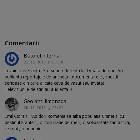
Comentarii
Butoiul infernal
21.11.2013 @ 00:18
Locuiesc in Franta . E o superdiferenta la TV fata de noi . Au
audienta reportajele de ancheta , documentarele , chestii
serioase din care ai cate ceva de vazut sau invatat .
Televiziunile de stiri au audienta 0
Geo anti limonada
20.11.2013 @ 23:21
Emil Cioran : ”As dori Romania sa aiba populatia Chinei si cu
destinul Frantei” ; o minunatie de meci, o solidaritate fantastica,
ce mai , o nebunie...