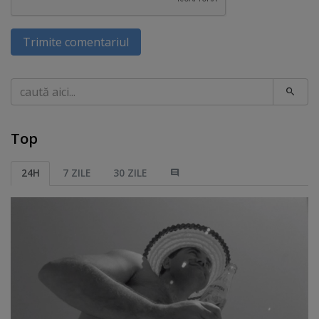
Trimite comentariul
Caută
Top
24H
7 ZILE
30 ZILE