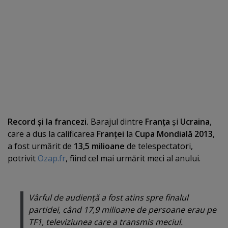
Record şi la francezi.
Barajul dintre
Franţa
şi
Ucraina
,
care a dus la calificarea
Franţei
la
Cupa Mondială 2013
,
a fost urmărit de
13,5 milioane
de telespectatori,
potrivit
Ozap.fr
, fiind cel mai urmărit meci al anului.
Vârful de audienţă a fost atins spre finalul
partidei, când 17,9 milioane de persoane erau pe
TF1, televiziunea care a transmis meciul.