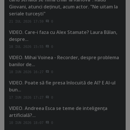
Giovani, atunci deţinut, acum actor. "Ne uitam la
seriale turceşti"
21 IUL 2026 17:59
0
VIDEO. Care-i faza cu Alex Stamate? Laura Bălan,
despre...
18 IUL 2026 15:55
0
VIDEO. Mihai Voinea - Recorder, despre problema
banilor de...
18 IUN 2026 16:27
0
VIDEO. Poate să fie presa înlocuită de AI? E AI-ul
bun...
17 IUN 2026 17:27
0
VIDEO. Andreea Esca se teme de inteligenţa
artificială?...
10 IUN 2026 18:07
0