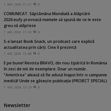
7 AUG 2026 17:27
0
COMUNICAT. Săptămâna Mondială a Alăptării
2026:eufy provoacă mamele să spună de ce le este
greu să alăpteze
7 AUG 2026 17:14
0
S-a lansat Book Snack, un prodcast care explică
actualitatea prin cărţi. Cine îl prezintă
7 AUG 2026 17:00
0
E pe bune! Revista BRAVO, din nou tipărită în România
în zeci de mii de exemplare. Doar un număr.
"Amintirea" aleasă să fie adusă înapoi într-o campanie
inedită! Unde se găseşte publicaţia (PROIECT SPECIAL)
7 AUG 2026 15:19
0
Newsletter