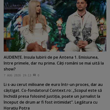
AUDIENŢE. Insula Iubirii de pe Antena 1. Emisiunea,
între primele, dar nu prima. Câţi români se mai uită la
show?
7 AUG 2026 19:13
0
Li s-au cerut milioane de euro într-un proces, dar au
câştigat. Co-fondatorul Context.ro: „Scopul este să
închidă presa folosind justiţia, poate un jurnalist la
început de drum ar fi fost intimidat”. Legătura cu
Horaţiu Potra