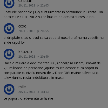
Cristian
20.11.2013 @ 21:05
Posturile nationale (3,2) sunt urmarite in continuare in Franta. Din
pacate TVR 1 si TVR 2 nu se bucura de acelasi succes la noi.
ccoo
20.11.2013 @ 20:55
ai dreptate si au si avut ce sa vada ai nostri praf numa vedetismul
ai de capul lor
kkozoo
20.11.2013 @ 20:49
Daca o reluare a documentarului „Apocalipsa Hitler”, urmărit de
2,8 milioane de persoane ,apune multe despre ei ca popor in
comparatie cu nivelu nostru de tv.Doar DIGI maine salveaza cu
televiziunile, restul indobitocire in masa
mile
20.11.2013 @ 18:13
ce popor , o adevarata civilizatie