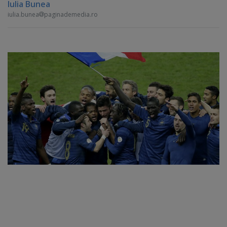
Iulia Bunea
iulia.bunea
paginademedia.ro