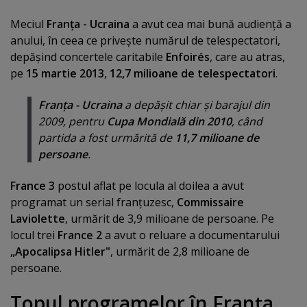
Meciul
Franţa - Ucraina
a avut cea mai bună audienţă a
anului, în ceea ce priveşte numărul de telespectatori,
depăşind concertele caritabile
Enfoirés
, care au atras,
pe
15 martie 2013
,
12,7 milioane de telespectatori
.
Franţa - Ucraina
a depăşit chiar şi barajul din
2009, pentru
Cupa Mondială din 2010
, când
partida a fost urmărită de
11,7 milioane de
persoane
.
France 3
postul aflat pe locula al doilea a avut
programat un serial franţuzesc,
Commissaire
Laviolette
, urmărit de 3,9 milioane de persoane. Pe
locul trei
France 2
a avut o reluare a documentarului
„Apocalipsa Hitler"
, urmărit de 2,8 milioane de
persoane.
Topul programelor în Franţa,