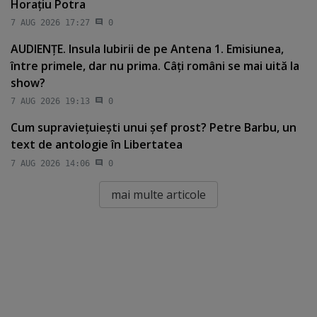
Horaţiu Potra
7 AUG 2026 17:27
0
AUDIENŢE. Insula Iubirii de pe Antena 1. Emisiunea,
între primele, dar nu prima. Câţi români se mai uită la
show?
7 AUG 2026 19:13
0
Cum supravieţuieşti unui şef prost? Petre Barbu, un
text de antologie în Libertatea
7 AUG 2026 14:06
0
mai multe articole