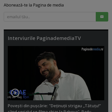
Abonează-te la Pagina de media
Interviurile PaginademediaTV
Poveşti din puşcărie: "Deţinuţii strigau „Tătuţu!”
când serialul se filma chiar la Rahova". Radu