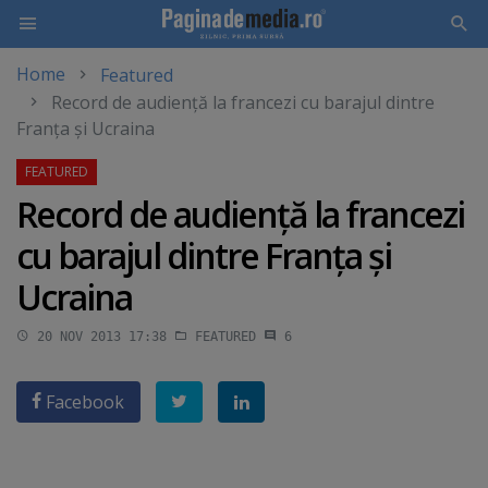
Home
Featured
Skip
Record de audienţă la francezi cu barajul dintre
to
Franţa şi Ucraina
main
content
Record de audienţă la francezi
cu barajul dintre Franţa şi
Ucraina
20 NOV 2013 17:38
FEATURED
6
Facebook