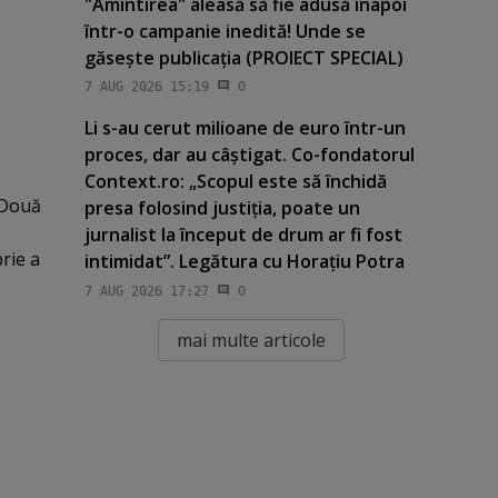
"Amintirea" aleasă să fie adusă înapoi
într-o campanie inedită! Unde se
găseşte publicaţia (PROIECT SPECIAL)
7 AUG 2026 15:19
0
Li s-au cerut milioane de euro într-un
proces, dar au câştigat. Co-fondatorul
Context.ro: „Scopul este să închidă
. Două
presa folosind justiţia, poate un
jurnalist la început de drum ar fi fost
rie a
intimidat”. Legătura cu Horaţiu Potra
7 AUG 2026 17:27
0
mai multe articole