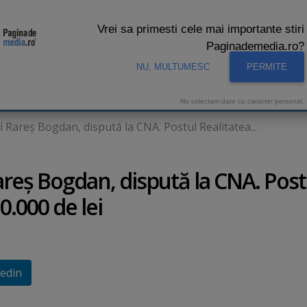
Vrei sa primesti cele mai importante stiri
Paginademedia.ro?
NU, MULTUMESC
PERMITE
CNA
INTERVIURI VIDEO
STUDIO VIDEO
AUDIENTE 
Nu colectam date cu caracter personal.
i Rareş Bogdan, dispută la CNA. Postul Realitatea...
Rareş Bogdan, dispută la CNA. Post
0.000 de lei
edin