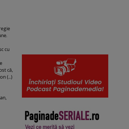
regie
une.
sc cu
le
ost că,
 (...)
ran,