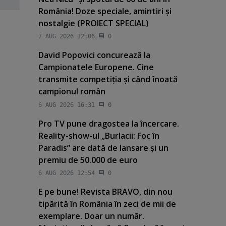
România! Doze speciale, amintiri şi
nostalgie (PROIECT SPECIAL)
7 AUG 2026 12:06
0
David Popovici concurează la
Campionatele Europene. Cine
transmite competiţia şi când înoată
campionul român
6 AUG 2026 16:31
0
Pro TV pune dragostea la încercare.
Reality-show-ul „Burlacii: Foc în
Paradis” are dată de lansare şi un
premiu de 50.000 de euro
6 AUG 2026 12:54
0
E pe bune! Revista BRAVO, din nou
tipărită în România în zeci de mii de
exemplare. Doar un număr.