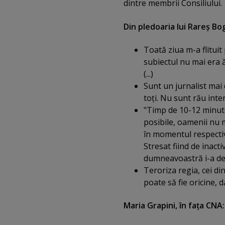
dintre membrii Consiliului.
Din pledoaria lui Rareş Bo
Toată ziua m-a flituit
subiectul nu mai era 
(...)
Sunt un jurnalist mai 
toţi. Nu sunt rău inten
"Timp de 10-12 minute,
posibile, oamenii nu m
în momentul respectiv,
Stresat fiind de inacti
dumneavoastră i-a der
Teroriza regia, cei di
poate să fie oricine, 
Maria Grapini, în faţa CNA: