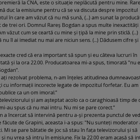
premieră la CNA, este o situaţie neplăcută pentru mine. Rar
mă duc la emisiune pentru că se va discuta despre impozitul
entul în care am văzut că nu mă sună, (...) am sunat la producă
t de trei ori. Domnul Rareş Bogdan a spus multe inexactităţi 
) Am văzut cum se ceartă cu mine şi ţipă la mine prin sticlă. (...)
 nu îl ai imediat nu mai are niciun sens. (...) Dădusem cifre şi
inexacte cred că era important să spun şi eu câteva lucruri în
itată şi la ora 22.00. Producatoarea mi-a spus, timorată "nu 
Bogdan".
aţi rezolvat problema, n-am înţeles atitudinea dumneavoast
aţi cu informaţii incorecte legate de impozitul forfetar. Eu am
publice ca un om imoral.”
televiziorului şi am aşteptat acolo ca o caraghioasă timp de
mi-au spus că nu mai intru. Nu mi se pare corect.”
a încercat să intervină pentru a-şi prezenta punctul de ve
ile făcute de Grapini, aceasta i-a spus: "Nu sunteţi moderator a
i. Mi se pare bătatie de joc să stau în faţa televizorului şi să
 şi nu vrea să intru în emisiune. Fix la 22.00 eram acasă să in