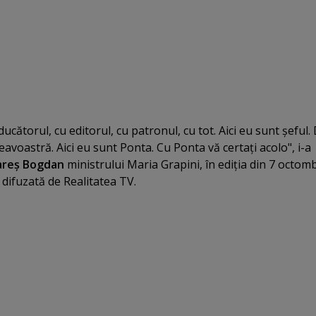
ucătorul, cu editorul, cu patronul, cu tot. Aici eu sunt şeful
voastră. Aici eu sunt Ponta. Cu Ponta vă certaţi acolo", i-a
areş Bogdan
ministrului Maria Grapini, în ediţia din 7 octomb
, difuzată de Realitatea TV.