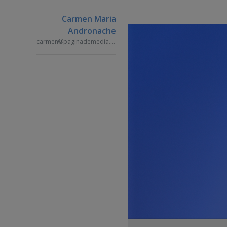
Carmen Maria
Andronache
carmen
paginademedia.ro