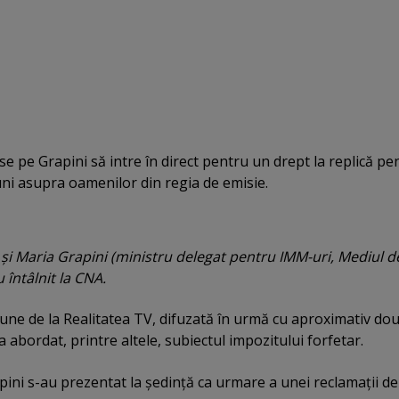
ase pe Grapini să intre în direct pentru un drept la replică pe
iuni asupra oamenilor din regia de emisie.
şi Maria Grapini (ministru delegat pentru IMM-uri, Mediul d
 întâlnit la CNA.
iune de la Realitatea TV, difuzată în urmă cu aproximativ do
 abordat, printre altele, subiectul impozitului forfetar.
ini s-au prezentat la şedinţă ca urmare a unei reclamaţii d