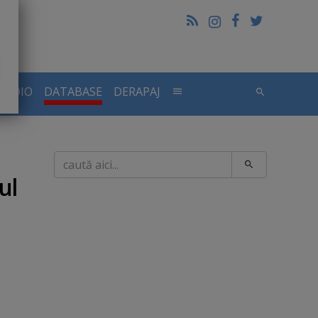
RADIO
DATABASE
DERAPAJ
Caută
ul