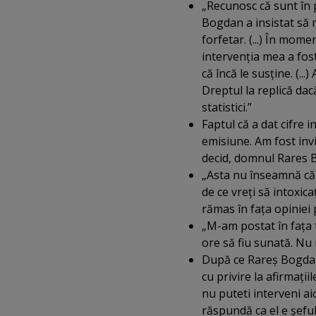
„Recunosc că sunt în 
Bogdan a insistat să 
forfetar. (...) În mom
intervenţia mea a fos
că încă le susţine. (...
Dreptul la replică dacă
statistici.”
Faptul că a dat cifre 
emisiune. Am fost inv
decid, domnul Rares 
„Asta nu înseamnă că 
de ce vreţi să intoxic
rămas în faţa opiniei 
„M-am postat în faţa 
ore să fiu sunată. Nu 
După ce Rareş Bogdan 
cu privire la afirmaţi
nu puteti interveni aic
răspundă ca el e şeful