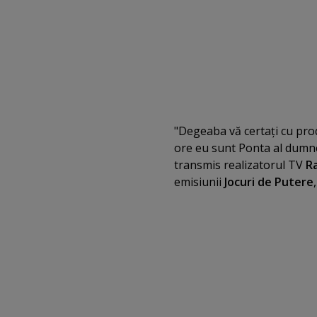
"Degeaba vă certaţi cu prod
ore eu sunt Ponta al dumnea
transmis realizatorul TV
R
emisiunii
Jocuri de Putere