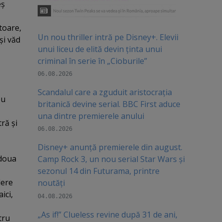
eş
toare,
Un nou thriller intră pe Disney+. Elevii
şi văd
unui liceu de elită devin ținta unui
criminal în serie în „Cioburile”
06.08.2026
Scandalul care a zguduit aristocrația
eu
britanică devine serial. BBC First aduce
una dintre premierele anului
ră şi
06.08.2026
Disney+ anunță premierele din august.
 doua
Camp Rock 3, un nou serial Star Wars și
sezonul 14 din Futurama, printre
dere
noutăți
ici,
04.08.2026
„As if!” Clueless revine după 31 de ani,
tru