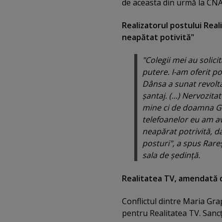
de aceasta din urmă la CNA
Realizatorul postului Real
neapătat potivită"
"Colegii mei au solici
putere. I-am oferit posi
Dânsa a sunat revoltat
şantaj. (...) Nervozi
mine ci de doamna Gra
telefoanelor eu am av
neapărat potrivită, da
posturi", a spus Rare
sala de şedinţă.
Realitatea TV, amendată 
Conflictul dintre Maria Gra
pentru Realitatea TV. Sanc