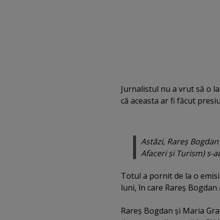
Jurnalistul nu a vrut să o l
că aceasta ar fi făcut pres
Astăzi, Rareş Bogdan 
Afaceri şi Turism) s-au
Totul a pornit de la o emis
luni, în care Rareş Bogdan a
Rareş Bogdan şi Maria Grap