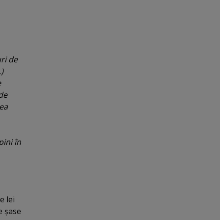
ri de
.)
e
 de
nea
ini în
e lei
e şase