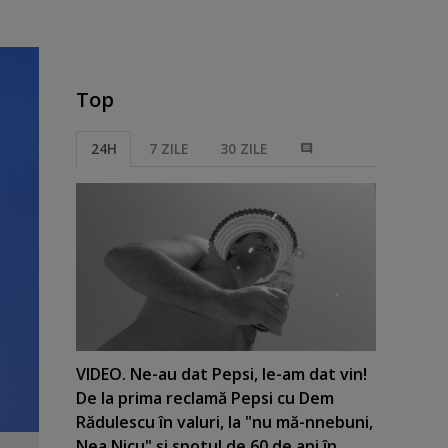
Top
24H
7 ZILE
30 ZILE
VIDEO. Ne-au dat Pepsi, le-am dat vin!
De la prima reclamă Pepsi cu Dem
Rădulescu în valuri, la "nu mă-nnebuni,
Nea Nicu" şi spotul de 60 de ani în