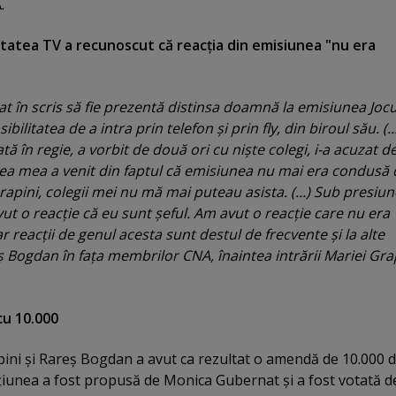
.
itatea TV a recunoscut că reacţia din emisiunea "nu era
tat în scris să fie prezentă distinsa doamnă la emisiunea Jocu
bilitatea de a intra prin telefon şi prin fly, din biroul său. (..
ă în regie, a vorbit de două ori cu nişte colegi, i-a acuzat d
tatea mea a venit din faptul că emisiunea nu mai era condusă
pini, colegii mei nu mă mai puteau asista. (...) Sub presiu
ut o reacţie că eu sunt şeful. Am avut o reacţie care nu era
r reacţii de genul acesta sunt destul de frecvente şi la alte
ş Bogdan în faţa membrilor CNA, înaintea intrării Mariei Grap
cu 10.000
pini şi Rareş Bogdan a avut ca rezultat o amendă de 10.000 d
ţiunea a fost propusă de Monica Gubernat şi a fost votată d