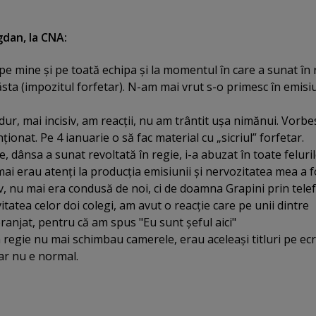
gdan, la CNA:
 pe mine şi pe toată echipa şi la momentul în care a sunat în 
ăsta (impozitul forfetar). N-am mai vrut s-o primesc în emisi
dur, mai incisiv, am reacţii, nu am trântit uşa nimănui. Vorbe
ţionat. Pe 4 ianuarie o să fac material cu „sicriul” forfetar.
 dânsa a sunat revoltată în regie, i-a abuzat în toate feluri
ai erau atenţi la producţia emisiunii şi nervozitatea mea a f
 nu mai era condusă de noi, ci de doamna Grapini prin telefon
vitatea celor doi colegi, am avut o reacţie care pe unii dintre
anjat, pentru că am spus "Eu sunt şeful aici"
n regie nu mai schimbau camerele, erau aceleaşi titluri pe ec
dar nu e normal.