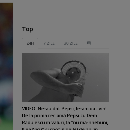
Top
24H
7 ZILE
30 ZILE
VIDEO. Ne-au dat Pepsi, le-am dat vin!
De la prima reclamă Pepsi cu Dem
Rădulescu în valuri, la "nu mă-nnebuni,
Nea Nicu" şi spotul de 60 de ani în