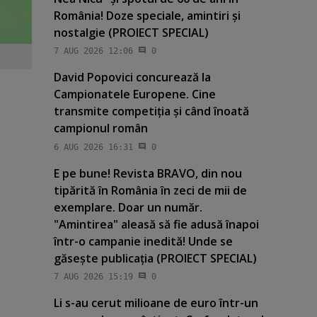
România! Doze speciale, amintiri şi
nostalgie (PROIECT SPECIAL)
7 AUG 2026 12:06
0
David Popovici concurează la
Campionatele Europene. Cine
transmite competiţia şi când înoată
campionul român
6 AUG 2026 16:31
0
E pe bune! Revista BRAVO, din nou
tipărită în România în zeci de mii de
exemplare. Doar un număr.
"Amintirea" aleasă să fie adusă înapoi
într-o campanie inedită! Unde se
găseşte publicaţia (PROIECT SPECIAL)
7 AUG 2026 15:19
0
Li s-au cerut milioane de euro într-un