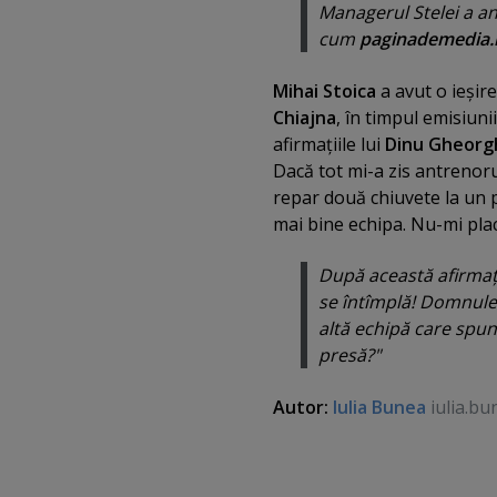
Managerul Stelei a a
cum
paginademedia.
Mihai Stoica
a avut o ieşir
Chiajna
, în timpul emisiunii
afirmaţiile lui
Dinu Gheorg
Dacă tot mi-a zis antrenoru
repar două chiuvete la un pr
mai bine echipa. Nu-mi plac
După această afirmaţie
se întîmplă! Domnule 
altă echipă care spun
presă?"
Autor:
Iulia Bunea
iulia.bu