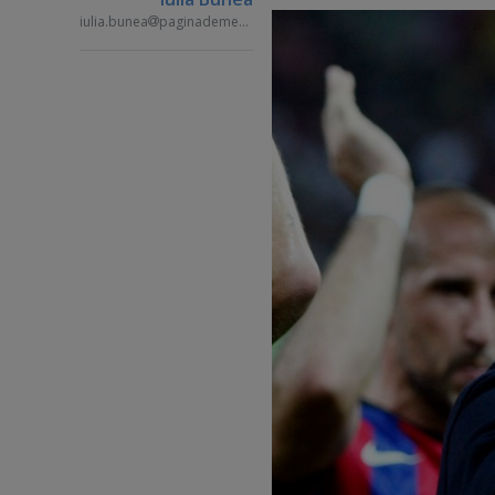
iulia.bunea
paginademedia.ro