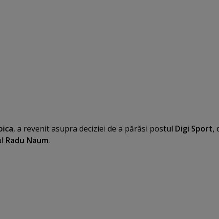
oica
, a revenit asupra deciziei de a părăsi postul
Digi Sport
,
ul
Radu Naum
.