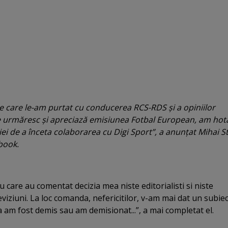
pe care le-am purtat cu conducerea RCS-RDS şi a opiniilor
e urmăresc şi apreciază emisiunea Fotbal European, am hot
iei de a înceta colaborarea cu Digi Sport”, a anunţat Mihai S
book.
cu care au comentat decizia mea niste editorialisti si niste
eviziuni. La loc comanda, nefericitilor, v-am mai dat un subie
ca am fost demis sau am demisionat...”, a mai completat el.