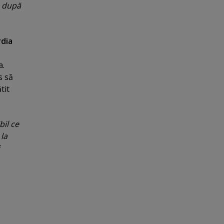
, după
dia
a.
s să
tit
bil ce
la