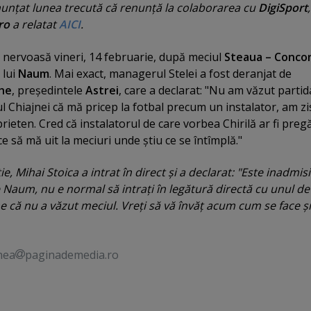
nunţat lunea trecută că renunţă la colaborarea cu
DigiSport
ro
a relatat
AICI
.
e nervoasă vineri, 14 februarie, după meciul
Steaua – Concor
 lui
Naum
. Mai exact, managerul Stelei a fost deranjat de
he
, preşedintele
Astrei
, care a declarat: "Nu am văzut partid
l Chiajnei că mă pricep la fotbal precum un instalator, am zi
ieten. Cred că instalatorul de care vorbea Chirilă ar fi pregă
e să mă uit la meciuri unde ştiu ce se întîmplă."
, Mihai Stoica a intrat în direct şi a declarat: "Este inadmisi
Naum, nu e normal să intraţi în legătură directă cu unul de 
e că nu a văzut meciul. Vreţi să vă învăţ acum cum se face şi
nea
paginademedia.ro