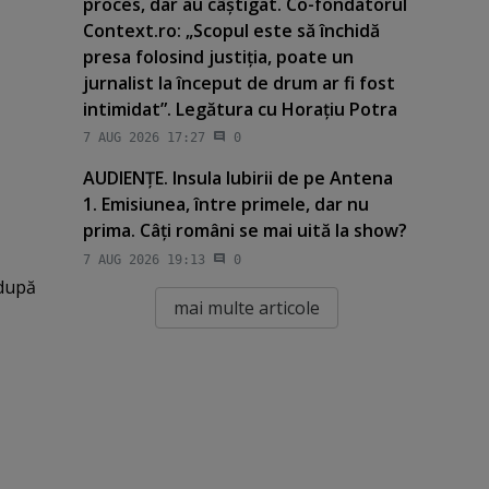
proces, dar au câştigat. Co-fondatorul
Context.ro: „Scopul este să închidă
presa folosind justiţia, poate un
jurnalist la început de drum ar fi fost
intimidat”. Legătura cu Horaţiu Potra
7 AUG 2026 17:27
0
AUDIENŢE. Insula Iubirii de pe Antena
1. Emisiunea, între primele, dar nu
prima. Câţi români se mai uită la show?
7 AUG 2026 19:13
0
 după
mai multe articole