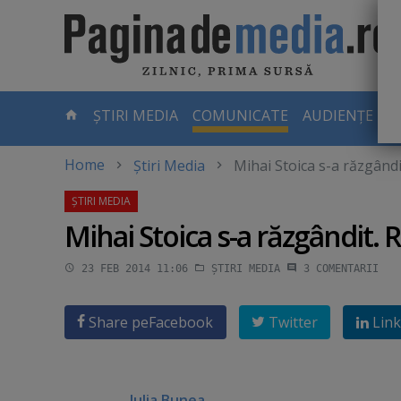
Skip
to
main
content
-
ȘTIRI MEDIA
COMUNICATE
AUDIENȚE TV
PAGINA
CURENTĂ
Home
Știri Media
Mihai Stoica s-a răzgând
Mihai Stoica s-a răzgândit.
23 FEB 2014 11:06
ȘTIRI MEDIA
3
COMENTARII
Share pe
Facebook
Twitter
Link
Iulia Bunea