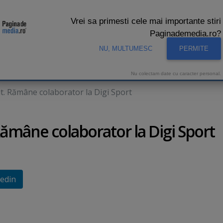
Vrei sa primesti cele mai importante stiri
Paginademedia.ro?
NU, MULTUMESC
PERMITE
CNA
INTERVIURI VIDEO
STUDIO VIDEO
AUDIENTE 
Nu colectam date cu caracter personal.
it. Rămâne colaborator la Digi Sport
 Rămâne colaborator la Digi Sport
edin