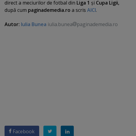
direct a meciurilor de fotbal din
Liga 1
şi
Cupa Ligii,
după cum
paginademedia.ro
a scris
AICI
.
Autor:
Iulia Bunea
iulia.bunea
paginademedia.ro
Facebook