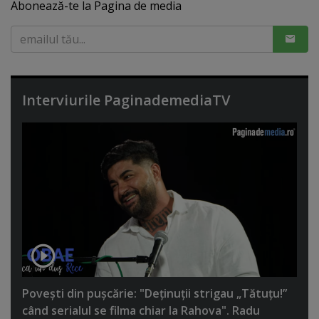
Abonează-te la Pagina de media
Interviurile PaginademediaTV
Poveşti din puşcărie: "Deţinuţii strigau „Tătuţu!”
când serialul se filma chiar la Rahova". Radu