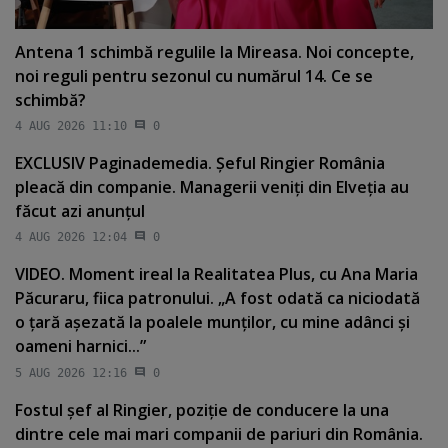
Antena 1 schimbă regulile la Mireasa. Noi concepte,
noi reguli pentru sezonul cu numărul 14. Ce se
schimbă?
4 AUG 2026 11:10
0
EXCLUSIV Paginademedia. Şeful Ringier România
pleacă din companie. Managerii veniţi din Elveţia au
făcut azi anunţul
4 AUG 2026 12:04
0
VIDEO. Moment ireal la Realitatea Plus, cu Ana Maria
Păcuraru, fiica patronului. „A fost odată ca niciodată
o ţară aşezată la poalele munţilor, cu mine adânci şi
oameni harnici...”
5 AUG 2026 12:16
0
Fostul şef al Ringier, poziţie de conducere la una
dintre cele mai mari companii de pariuri din România.