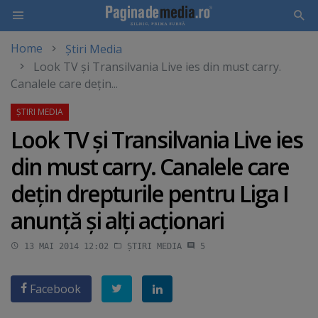
Home
Știri Media
Skip
Look TV şi Transilvania Live ies din must carry.
to
Canalele care deţin...
main
content
Look TV şi Transilvania Live ies
din must carry. Canalele care
deţin drepturile pentru Liga I
anunţă şi alţi acţionari
13 MAI 2014 12:02
ȘTIRI MEDIA
5
Facebook