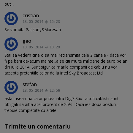
out....
cristian
13.05.2014 @ 15:23
Se vor uita Paskany&Muresan
geo
13.05.2014 @ 13:29
Stai sa vedem cine o sa mai retransmita cele 2 canale - daca vor
fi pe bani de-acum inainte...a se citi multe milioane de euro pe an,
din iulie 2014. Sunt sigur ca marile companii de cablu nu vor
accepta pretentiile celor de la Intel Sky Broadcast Ltd.
stefan
13.05.2014 @ 12:56
asta inseamna ca ar putea intra Digi? Stiu ca toti cablistii sunt
obligati sa aiba acel procent de 25%. Daca ies doua posturi...
trebuie completate cu altele
Trimite un comentariu