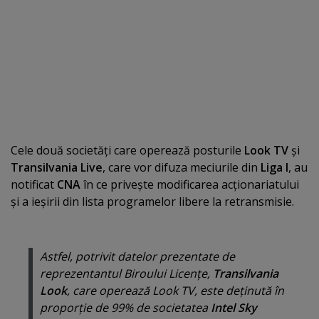
Cele două societăţi care operează posturile
Look TV
şi
Transilvania Live
, care vor difuza meciurile din
Liga I
, au
notificat
CNA
în ce priveşte modificarea acţionariatului
şi a ieşirii din lista programelor libere la retransmisie.
Astfel, potrivit datelor prezentate de
reprezentantul Biroului Licenţe,
Transilvania
Look
, care operează Look TV, este deţinută în
proporţie de 99% de societatea
Intel Sky