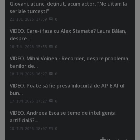
Giovani, atunci deţinut, acum actor. "Ne uitam la
seriale turceşti"
21 IUL 2026 17:59
0
VIDEO. Care-i faza cu Alex Stamate? Laura Bălan,
despre...
18 IUL 2026 15:55
0
VIDEO. Mihai Voinea - Recorder, despre problema
banilor de...
18 IUN 2026 16:27
0
VIDEO. Poate să fie presa înlocuită de AI? E AI-ul
bun...
17 IUN 2026 17:27
0
VIDEO. Andreea Esca se teme de inteligenţa
artificială?...
10 IUN 2026 18:07
0