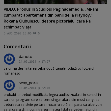
VIDEO. Produs în Studioul Paginademedia. „Mi-am
cumpărat apartament din banii de la Playboy.”
Roxana Ciuhulescu, despre pictorialul care i-a
schimbat viaţa
5 AUG 2026 15:06
0
Comentarii
danutu
14.05.2014 @ 17:27
va urma desfiinţarea celor două canale, odată cu fotbalul
românesc!
sexy_pora
13.05.2014 @ 22:46
probabil ar trebui modificata legea audiovizualului in sensul in
care un program care se cere singur afara din must carry, sa
trebuiasca sa steie pe tusa macar vreo 5 ani pana sa aibe voie
sa-si ceara din nou, intrarea in acea lista! sa vedem atunci in-