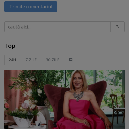
Trimite comentariul
Caută
Top
24H
7 ZILE
30 ZILE