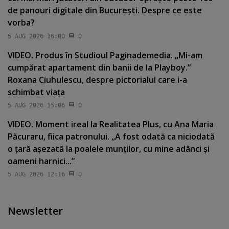
de panouri digitale din Bucureşti. Despre ce este
vorba?
5 AUG 2026 16:00
0
VIDEO. Produs în Studioul Paginademedia. „Mi-am
cumpărat apartament din banii de la Playboy.”
Roxana Ciuhulescu, despre pictorialul care i-a
schimbat viaţa
5 AUG 2026 15:06
0
VIDEO. Moment ireal la Realitatea Plus, cu Ana Maria
Păcuraru, fiica patronului. „A fost odată ca niciodată
o ţară aşezată la poalele munţilor, cu mine adânci şi
oameni harnici...”
5 AUG 2026 12:16
0
Newsletter