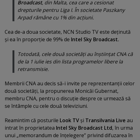
Broadcast
, din Malta, cea care a cesionat
drepturile pentru Liga I. În societate Paszkany
Arpad rămâne cu 1% din acţiuni.
Cea de-a doua societate, NCN Studio TV este deţinută
şi ea în proporţie de 99% de
Intel Sky Broadcast.
Totodată, cele două societăţi au înştiinţat CNA că
de la 1 iulie ies din lista programelor libere la
retransmisie.
Membrii CNA au decis să-i invite pe reprezentanţii celor
două societăţi, la propunerea Monicăi Gubernat,
membru CNA, pentru o discuţie despre ce urmează să
se întâmple cu cele două televiziuni.
Reamintim că posturile
Look TV
şi
Transilvania Live
au
intrat în proprietatea
Intel Sky Broadcast Ltd
, în urma
unui „memorandum de înţelegere” privind difuzarea în