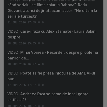
când serialul se filma chiar la Rahova". Radu
Giovani, atunci deţinut, acum actor. "Ne uitam la
seriale turceşti"
21 IUL 2026 17:59
0
VIDEO. Care-i faza cu Alex Stamate? Laura Bălan,
despre...
18 IUL 2026 15:55
0
VIDEO. Mihai Voinea - Recorder, despre problema
banilor de...
18 IUN 2026 16:27
0
VIDEO. Poate să fie presa înlocuită de AI? E AI-ul
bun...
17 IUN 2026 17:27
0
VIDEO. Andreea Esca se teme de inteligenţa
artificială?...
10 IUN 2026 18:07
0