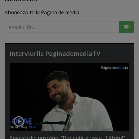
Abonează-te la Pagina de media
Interviurile PaginademediaTV
Poveşti din puşcărie: "Deţinuţii strigau „Tătuţu!”