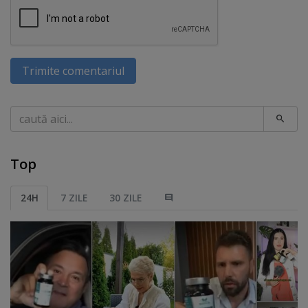
Trimite comentariul
Caută
Top
24H
7 ZILE
30 ZILE