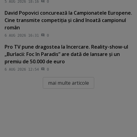
5 AUG 2026 18:16
0
David Popovici concurează la Campionatele Europene.
Cine transmite competiţia şi când înoată campionul
român
6 AUG 2026 16:31
0
Pro TV pune dragostea la încercare. Reality-show-ul
„Burlacii: Foc în Paradis” are dată de lansare şi un
premiu de 50.000 de euro
6 AUG 2026 12:54
0
mai multe articole