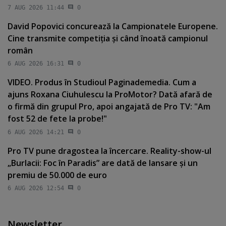
7 AUG 2026 11:44
0
David Popovici concurează la Campionatele Europene.
Cine transmite competiţia şi când înoată campionul
român
6 AUG 2026 16:31
0
VIDEO. Produs în Studioul Paginademedia. Cum a
ajuns Roxana Ciuhulescu la ProMotor? Dată afară de
o firmă din grupul Pro, apoi angajată de Pro TV: "Am
fost 52 de fete la probe!"
6 AUG 2026 14:21
0
Pro TV pune dragostea la încercare. Reality-show-ul
„Burlacii: Foc în Paradis” are dată de lansare şi un
premiu de 50.000 de euro
6 AUG 2026 12:54
0
Newsletter