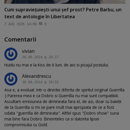
Cum supravieţuieşti unui şef prost? Petre Barbu, un
text de antologie în Libertatea
7 AUG 2026 14:06
0
Comentarii
vivian
30.06.2014 @ 20:37
Huidu nu mai e la Kiss de 6 luni. de aici si picajul postului.
Alexandrescu
30.06.2014 @ 10:55
Asa e, a evoluat. Intr-o directie diferita de spiritul original Guerrilla
:) Parerea mea e ca Dobro si Guerrilla nu mai sunt compatibili.
Ascultam emisiunea de dimineata fara el, de azi, doar cu baietii
de la Guerrilla si mi se pare mult mai apropiata de ce a fost
odata "guerrilla de dimineata". Altfel spus "Dobro show" suna
mai bine fara Dobro. Bineinteles ca si datorita lipsei
compromisului cu Gold.