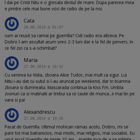
l dai pe Cristi Nitu e o gresala destul de mare. Dupa parerea mea
e printre cele mai bune voci de radio de pe la noi.
Cata
28.06.2014 @ 01:07
cum ai reusit sa ramai pe guerrilla? Cidi radio era altceva. Pe
Dobro l-am ascultat acum vreo 2-3 luni dar e la fel de pervers. In
ce fel zici ca s-a schimbat?
Maria
27.06.2014 @ 20:32
Cu venirea lui Vidia, zboara Alice Tudor, mai mult ca sigur. Lui
Nitu i-au dat cu sutul si l-au aruncat pe weekend, dar in toamna
zboara si dumnealui. Mascarada continua la Kiss Fm. Umbla
zvonuri ca si matinalii ar trebui sa isi caute de munca...ii mai tin pe
vara si pa!
Alexandrescu
27.06.2014 @ 19:16
Pacat de Guerrilla. Ultimul mohican ramas acolo, Dobro, mi se
pare tot mai batranicios, mai mistic, mai religios, mai socialist.. Eu
unul ascul Guerrilla de peste 10 ani… inainte inca de a se infiinta –