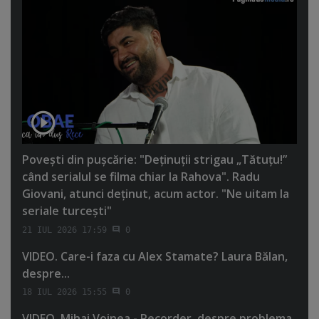
Poveşti din puşcărie: "Deţinuţii strigau „Tătuţu!”
când serialul se filma chiar la Rahova". Radu
Giovani, atunci deţinut, acum actor. "Ne uitam la
seriale turceşti"
21 IUL 2026 17:59
0
VIDEO. Care-i faza cu Alex Stamate? Laura Bălan,
despre...
18 IUL 2026 15:55
0
VIDEO. Mihai Voinea - Recorder, despre problema