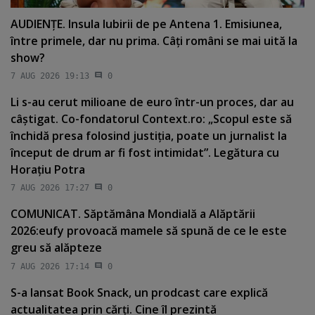
AUDIENŢE. Insula Iubirii de pe Antena 1. Emisiunea,
între primele, dar nu prima. Câţi români se mai uită la
show?
7 AUG 2026 19:13
0
Li s-au cerut milioane de euro într-un proces, dar au
câştigat. Co-fondatorul Context.ro: „Scopul este să
închidă presa folosind justiţia, poate un jurnalist la
început de drum ar fi fost intimidat”. Legătura cu
Horaţiu Potra
7 AUG 2026 17:27
0
COMUNICAT. Săptămâna Mondială a Alăptării
2026:eufy provoacă mamele să spună de ce le este
greu să alăpteze
7 AUG 2026 17:14
0
S-a lansat Book Snack, un prodcast care explică
actualitatea prin cărţi. Cine îl prezintă