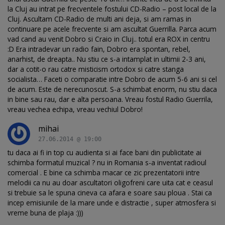
la Cluj au intrat pe frecventele fostului CD-Radio – post local de la
Cluj. Ascultam CD-Radio de multi ani deja, si am ramas in
continuare pe acele frecvente si am ascultat Guerrilla. Parca acum
vad cand au venit Dobro si Craio in Cluj.. totul era ROX in centru
:D Era intradevar un radio fain, Dobro era spontan, rebel,
anarhist, de dreapta.. Nu stiu ce s-a intamplat in ultimii 2-3 ani,
dar a cotit-o rau catre misticism ortodox si catre stanga
socialista… Faceti o comparatie intre Dobro de acum 5-6 ani si cel
de acum. Este de nerecunoscut. S-a schimbat enorm, nu stiu daca
in bine sau rau, dar e alta persoana. Vreau fostul Radio Guerrila,
vreau vechea echipa, vreau vechiul Dobro!
mihai
27.06.2014 @ 19:00
tu daca ai fi in top cu audienta si ai face bani din publicitate ai
schimba formatul muzical ? nu in Romania s-a inventat radioul
comercial . E bine ca schimba macar ce zic prezentatorii intre
melodii ca nu au doar ascultatori oligofreni care uita cat e ceasul
si trebuie sa le spuna cineva ca afara e soare sau ploua . Stai ca
incep emisiunile de la mare unde e distractie , super atmosfera si
vreme buna de plaja :)))