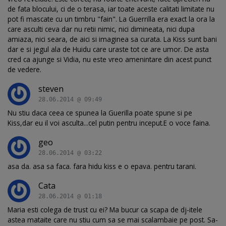
de fata blocului, ci de o terasa, iar toate aceste calitati limitate nu
pot fi mascate cu un timbru "fain". La Guerrilla era exact la ora la
care asculti ceva dar nu retii nimic, nici dimineata, nici dupa
amiaza, nici seara, de aici si imaginea sa curata. La Kiss sunt bani
dar e si jegul ala de Huidu care uraste tot ce are umor. De asta
cred ca ajunge si Vidia, nu este vreo amenintare din acest punct
de vedere.
steven
28.06.2014 @ 09:49
Nu stiu daca ceea ce spunea la Guerilla poate spune si pe
Kiss,dar eu il voi asculta...cel putin pentru inceput.E o voce faina.
geo
28.06.2014 @ 03:22
asa da. asa sa faca. fara hidu kiss e o epava. pentru tarani.
Cata
28.06.2014 @ 01:18
Maria esti colega de trust cu ei? Ma bucur ca scapa de dj-itele
astea mataite care nu stiu cum sa se mai scalambaie pe post. Sa-