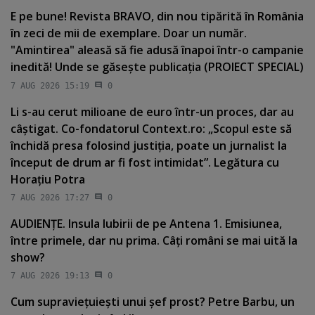
E pe bune! Revista BRAVO, din nou tipărită în România
în zeci de mii de exemplare. Doar un număr.
"Amintirea" aleasă să fie adusă înapoi într-o campanie
inedită! Unde se găseşte publicaţia (PROIECT SPECIAL)
7 AUG 2026 15:19
0
Li s-au cerut milioane de euro într-un proces, dar au
câştigat. Co-fondatorul Context.ro: „Scopul este să
închidă presa folosind justiţia, poate un jurnalist la
început de drum ar fi fost intimidat”. Legătura cu
Horaţiu Potra
7 AUG 2026 17:27
0
AUDIENŢE. Insula Iubirii de pe Antena 1. Emisiunea,
între primele, dar nu prima. Câţi români se mai uită la
show?
7 AUG 2026 19:13
0
Cum supravieţuieşti unui şef prost? Petre Barbu, un