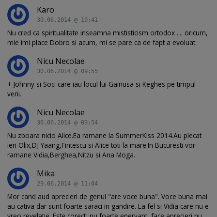
Karo
30.06.2014 @ 10:41
Nu cred ca spiritualitate inseamna mististicism ortodox .... oricum,
mie imi place Dobro si acum, mi se pare ca de fapt a evoluat.
Nicu Necolae
30.06.2014 @ 09:55
+ Johnny si Soci care iau locul lui Gainusa si Keghes pe timpul
verii.
Nicu Necolae
30.06.2014 @ 09:54
Nu zboara nicio Alice.Ea ramane la SummerKiss 2014.Au plecat
ieri Olix,DJ Yaang,Fintescu si Alice toti la mare.In Bucuresti vor
ramane Vidia,Berghea,Nitzu si Ana Moga.
Mika
29.06.2014 @ 11:04
Mor cand aud aprecieri de genul "are voce buna". Voce buna mai
au cativa dar sunt foarte saraci in gandire. La fel si Vidia care nu e
vreo revelatie. Este corect, nu foarte enervant, face aprecieri nu