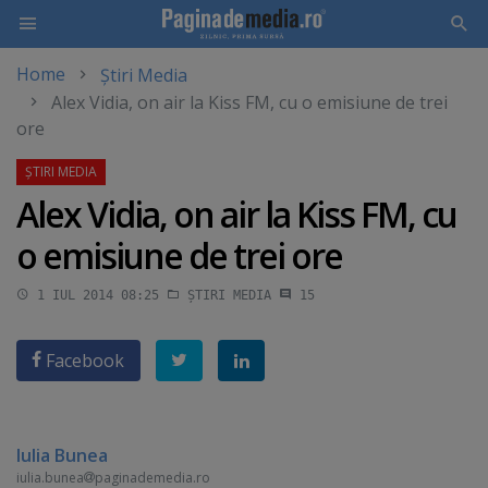
Home
Știri Media
Skip
Alex Vidia, on air la Kiss FM, cu o emisiune de trei
to
ore
main
content
Alex Vidia, on air la Kiss FM, cu
o emisiune de trei ore
1 IUL 2014 08:25
ȘTIRI MEDIA
15
Facebook
Iulia Bunea
iulia.bunea
paginademedia.ro