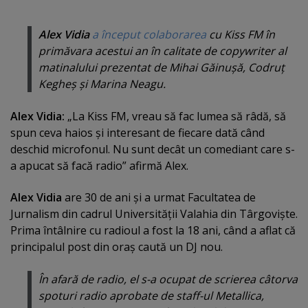
Alex Vidia
a început colaborarea
cu Kiss FM în
primăvara acestui an în calitate de copywriter al
matinalului prezentat de Mihai Găinuşă, Codruţ
Kegheş şi Marina Neagu.
Alex Vidia:
„La Kiss FM, vreau să fac lumea să râdă, să
spun ceva haios şi interesant de fiecare dată când
deschid microfonul. Nu sunt decât un comediant care s-
a apucat să facă radio” afirmă Alex.
Alex Vidia
are 30 de ani şi a urmat Facultatea de
Jurnalism din cadrul Universităţii Valahia din Târgovişte.
Prima întâlnire cu radioul a fost la 18 ani, când a aflat că
principalul post din oraş caută un DJ nou.
În afară de radio, el s-a ocupat de scrierea câtorva
spoturi radio aprobate de staff-ul Metallica,