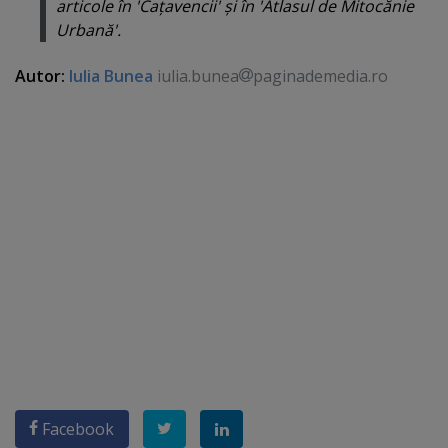
articole în 'Caţavencii' şi în 'Atlasul de Mitocănie
Urbană'.
Autor:
Iulia Bunea
iulia.bunea
paginademedia.ro
Facebook