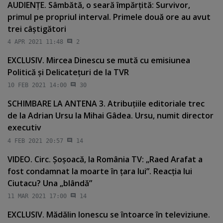
AUDIENŢE. Sâmbătă, o seară împărţită: Survivor,
primul pe propriul interval. Primele două ore au avut
trei câştigători
4 APR 2021 11:48
2
EXCLUSIV. Mircea Dinescu se mută cu emisiunea
Politică şi Delicateţuri de la TVR
10 FEB 2021 14:00
30
SCHIMBARE LA ANTENA 3. Atribuţiile editoriale trec
de la Adrian Ursu la Mihai Gâdea. Ursu, numit director
executiv
4 FEB 2021 20:57
14
VIDEO. Circ. Şoşoacă, la România TV: „Raed Arafat a
fost condamnat la moarte în ţara lui”. Reacţia lui
Ciutacu? Una „blândă”
11 MAR 2021 17:00
14
EXCLUSIV. Mădălin Ionescu se întoarce în televiziune.