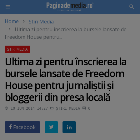
Home
Știri Media
Skip
Ultima zi pentru înscrierea la bursele lansate de
to
Freedom House pentru...
main
content
Ultima zi pentru înscrierea la
bursele lansate de Freedom
House pentru jurnaliştii şi
bloggerii din presa locală
10 IUN 2014 14:27
ȘTIRI MEDIA
0
Facebook