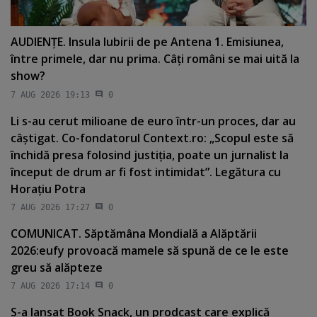
AUDIENŢE. Insula Iubirii de pe Antena 1. Emisiunea,
între primele, dar nu prima. Câţi români se mai uită la
show?
7 AUG 2026 19:13
0
Li s-au cerut milioane de euro într-un proces, dar au
câştigat. Co-fondatorul Context.ro: „Scopul este să
închidă presa folosind justiţia, poate un jurnalist la
început de drum ar fi fost intimidat”. Legătura cu
Horaţiu Potra
7 AUG 2026 17:27
0
COMUNICAT. Săptămâna Mondială a Alăptării
2026:eufy provoacă mamele să spună de ce le este
greu să alăpteze
7 AUG 2026 17:14
0
S-a lansat Book Snack, un prodcast care explică