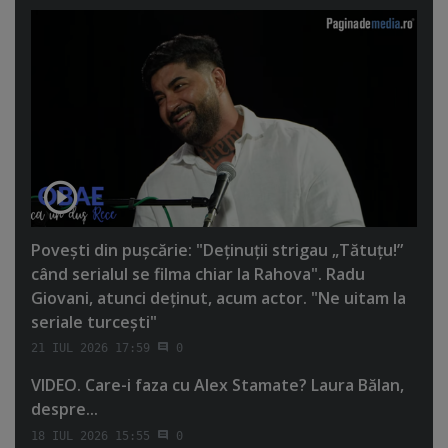
Poveşti din puşcărie: "Deţinuţii strigau „Tătuţu!”
când serialul se filma chiar la Rahova". Radu
Giovani, atunci deţinut, acum actor. "Ne uitam la
seriale turceşti"
21 IUL 2026 17:59
0
VIDEO. Care-i faza cu Alex Stamate? Laura Bălan,
despre...
18 IUL 2026 15:55
0