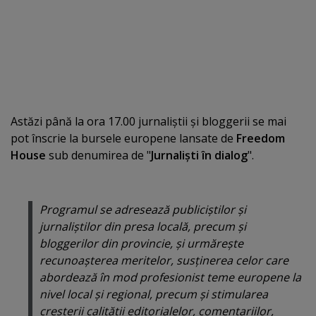
Astăzi până la ora 17.00 jurnaliştii şi bloggerii se mai
pot înscrie la bursele europene lansate de
Freedom
House
sub denumirea de "
Jurnalişti în dialog
".
Programul se adresează publiciştilor şi
jurnaliştilor din presa locală, precum şi
bloggerilor din provincie, şi urmăreşte
recunoaşterea meritelor, susţinerea celor care
abordează în mod profesionist teme europene la
nivel local şi regional, precum şi stimularea
creşterii calităţii editorialelor, comentariilor,