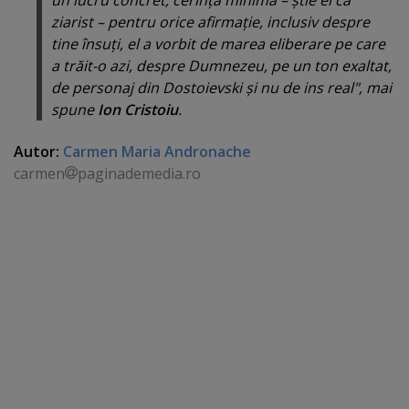
un lucru concret, cerinţă minimă – ştie el ca
ziarist – pentru orice afirmaţie, inclusiv despre
tine însuţi, el a vorbit de marea eliberare pe care
a trăit-o azi, despre Dumnezeu, pe un ton exaltat,
de personaj din Dostoievski şi nu de ins real", mai
spune
Ion Cristoiu
.
Autor:
Carmen Maria Andronache
carmen
paginademedia.ro