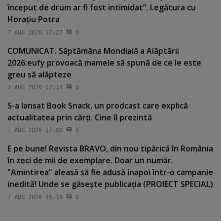
început de drum ar fi fost intimidat”. Legătura cu
Horaţiu Potra
7 AUG 2026 17:27
0
COMUNICAT. Săptămâna Mondială a Alăptării
2026:eufy provoacă mamele să spună de ce le este
greu să alăpteze
7 AUG 2026 17:14
0
S-a lansat Book Snack, un prodcast care explică
actualitatea prin cărţi. Cine îl prezintă
7 AUG 2026 17:00
0
E pe bune! Revista BRAVO, din nou tipărită în România
în zeci de mii de exemplare. Doar un număr.
"Amintirea" aleasă să fie adusă înapoi într-o campanie
inedită! Unde se găseşte publicaţia (PROIECT SPECIAL)
7 AUG 2026 15:19
0