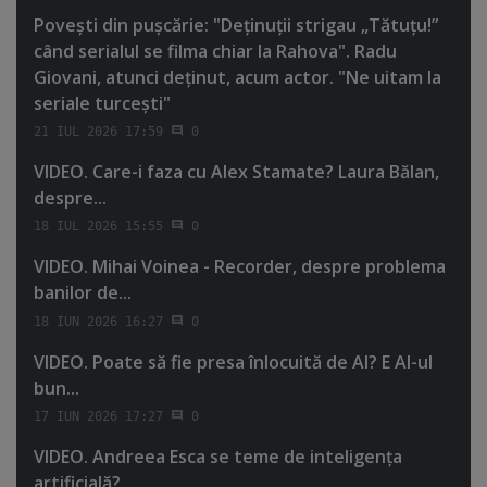
Poveşti din puşcărie: "Deţinuţii strigau „Tătuţu!”
când serialul se filma chiar la Rahova". Radu
Giovani, atunci deţinut, acum actor. "Ne uitam la
seriale turceşti"
21 IUL 2026 17:59
0
VIDEO. Care-i faza cu Alex Stamate? Laura Bălan,
despre...
18 IUL 2026 15:55
0
VIDEO. Mihai Voinea - Recorder, despre problema
banilor de...
18 IUN 2026 16:27
0
VIDEO. Poate să fie presa înlocuită de AI? E AI-ul
bun...
17 IUN 2026 17:27
0
VIDEO. Andreea Esca se teme de inteligenţa
artificială?...