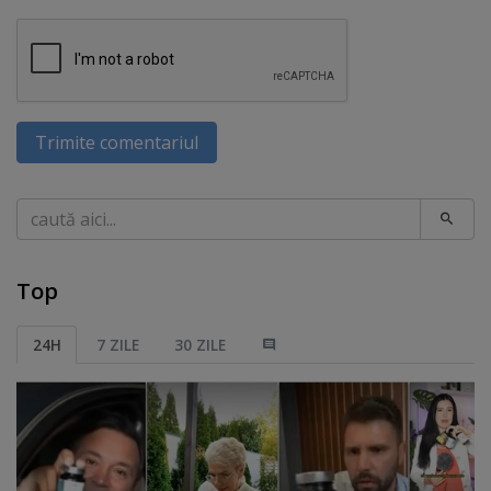
Trimite comentariul
Caută
Top
24H
7 ZILE
30 ZILE