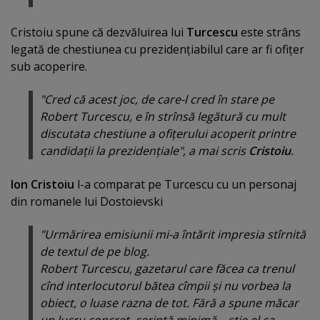
Cristoiu spune că dezvăluirea lui
Turcescu
este strâns
legată de chestiunea cu prezidenţiabilul care ar fi ofiţer
sub acoperire.
"Cred că acest joc, de care-l cred în stare pe
Robert Turcescu, e în strînsă legătură cu mult
discutata chestiune a ofiţerului acoperit printre
candidaţii la prezidenţiale", a mai scris
Cristoiu
.
Ion Cristoiu
l-a comparat pe Turcescu cu un personaj
din romanele lui Dostoievski
"Urmărirea emisiunii mi-a întărit impresia stîrnită
de textul de pe blog.
Robert Turcescu, gazetarul care făcea ca trenul
cînd interlocutorul bătea cîmpii şi nu vorbea la
obiect, o luase razna de tot. Fără a spune măcar