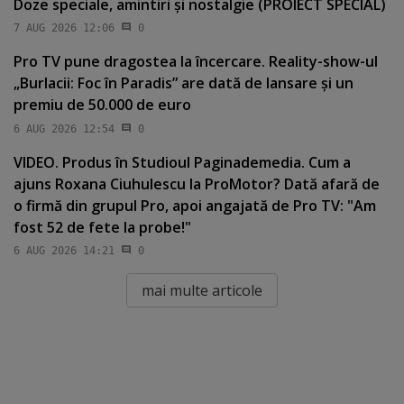
Doze speciale, amintiri şi nostalgie (PROIECT SPECIAL)
7 AUG 2026 12:06
0
Pro TV pune dragostea la încercare. Reality-show-ul
„Burlacii: Foc în Paradis” are dată de lansare şi un
premiu de 50.000 de euro
6 AUG 2026 12:54
0
VIDEO. Produs în Studioul Paginademedia. Cum a
ajuns Roxana Ciuhulescu la ProMotor? Dată afară de
o firmă din grupul Pro, apoi angajată de Pro TV: "Am
fost 52 de fete la probe!"
6 AUG 2026 14:21
0
mai multe articole