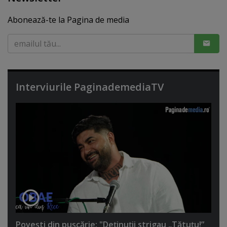
Abonează-te la Pagina de media
Interviurile PaginademediaTV
Poveşti din puşcărie: "Deţinuţii strigau „Tătuţu!”