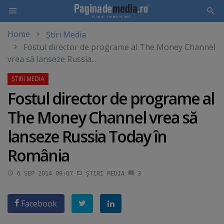
Home
Știri Media
Skip
Fostul director de programe al The Money Channel
to
vrea să lanseze Russia...
main
content
Fostul director de programe al
The Money Channel vrea să
lanseze Russia Today în
România
6 SEP 2014 09:07
ȘTIRI MEDIA
3
Facebook