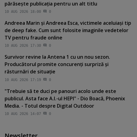
părăseşte publicaţia pentru un alt titlu
10 AUG 2026 18:00
0
Andreea Marin şi Andreea Esca, victimele aceluiaşi tip
de deep fake. Cum sunt folosite imaginile vedetelor
TV pentru fraude online
10 AUG 2026 17:30
0
Survivor revine la Antena 1 cu un nou sezon.
Producătorul promite concurenţi surpriză şi
răsturnări de situaţie
10 AUG 2026 17:19
0
"Trebuie să te duci pe panouri acolo unde este
publicul. Asta face A.I.-ul HEPI" - Dio Boacă, Phoenix
Media. - Totul despre Digital Outdoor
10 AUG 2026 14:07
0
Newsletter