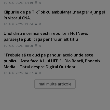
10 AUG 2026 17:19
0
Clipurile de pe TikTok cu ambulanţa „neagră” ajung şi
în vizorul CNA.
10 AUG 2026 13:04
0
Unul dintre cei mai vechi reporteri HotNews
părăseşte publicaţia pentru un alt titlu
10 AUG 2026 18:00
0
"Trebuie să te duci pe panouri acolo unde este
publicul. Asta face A.I.-ul HEPI" - Dio Boacă, Phoenix
Media. - Totul despre Digital Outdoor
10 AUG 2026 14:07
0
mai multe articole