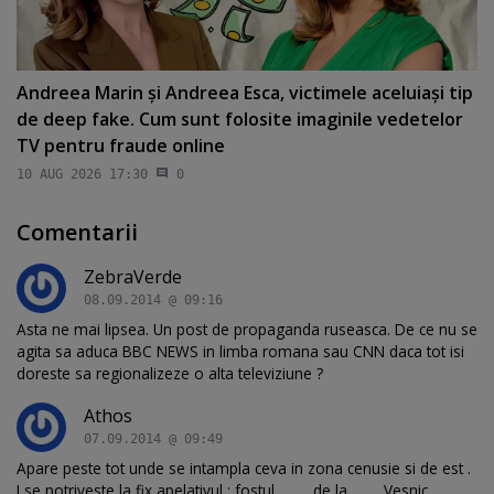
Andreea Marin şi Andreea Esca, victimele aceluiaşi tip
de deep fake. Cum sunt folosite imaginile vedetelor
TV pentru fraude online
10 AUG 2026 17:30
0
Comentarii
ZebraVerde
08.09.2014 @ 09:16
Asta ne mai lipsea. Un post de propaganda ruseasca. De ce nu se
agita sa aduca BBC NEWS in limba romana sau CNN daca tot isi
doreste sa regionalizeze o alta televiziune ?
Athos
07.09.2014 @ 09:49
Apare peste tot unde se intampla ceva in zona cenusie si de est .
I se potriveste la fix apelativul : fostul ......... de la ...... . Vesnic