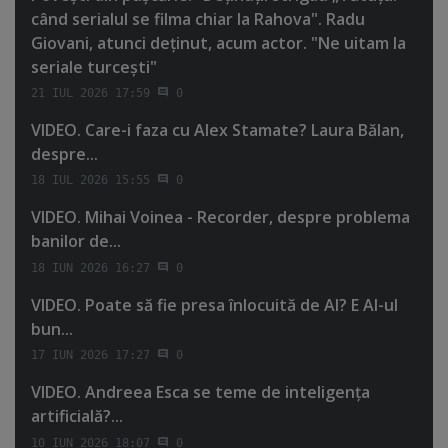
când serialul se filma chiar la Rahova". Radu
Giovani, atunci deţinut, acum actor. "Ne uitam la
seriale turceşti"
21 IUL 2026 17:59
0
VIDEO. Care-i faza cu Alex Stamate? Laura Bălan,
despre...
18 IUL 2026 15:55
0
VIDEO. Mihai Voinea - Recorder, despre problema
banilor de...
18 IUN 2026 16:27
0
VIDEO. Poate să fie presa înlocuită de AI? E AI-ul
bun...
17 IUN 2026 17:27
0
VIDEO. Andreea Esca se teme de inteligenţa
artificială?...
10 IUN 2026 18:07
0