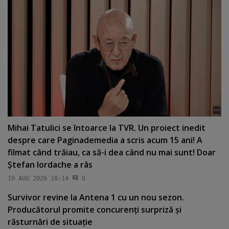
Mihai Tatulici se întoarce la TVR. Un proiect inedit
despre care Paginademedia a scris acum 15 ani! A
filmat când trăiau, ca să-i dea când nu mai sunt! Doar
Ştefan Iordache a râs
10 AUG 2026 18:14
0
Survivor revine la Antena 1 cu un nou sezon.
Producătorul promite concurenţi surpriză şi
răsturnări de situaţie