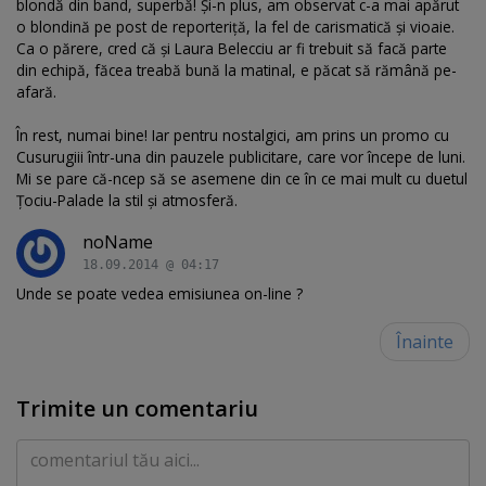
blondă din band, superbă! Şi-n plus, am observat c-a mai apărut
o blondină pe post de reporteriţă, la fel de carismatică şi vioaie.
Ca o părere, cred că şi Laura Belecciu ar fi trebuit să facă parte
din echipă, făcea treabă bună la matinal, e păcat să rămână pe-
afară.
În rest, numai bine! Iar pentru nostalgici, am prins un promo cu
Cusurugiii într-una din pauzele publicitare, care vor începe de luni.
Mi se pare că-ncep să se asemene din ce în ce mai mult cu duetul
Ţociu-Palade la stil şi atmosferă.
noName
18.09.2014 @ 04:17
Unde se poate vedea emisiunea on-line ?
Înainte
Trimite un comentariu
Comentariu