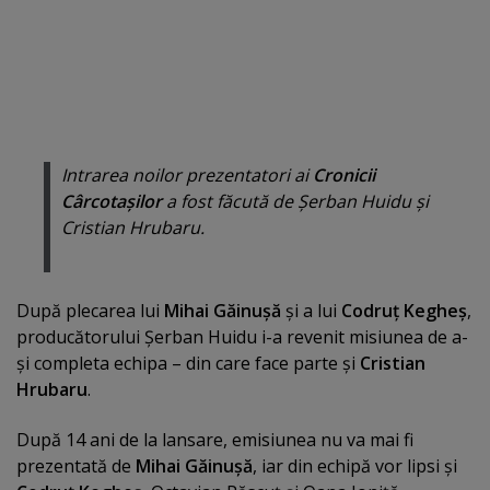
Intrarea noilor prezentatori ai
Cronicii
Cârcotaşilor
a fost făcută de Şerban Huidu şi
Cristian Hrubaru.
După plecarea lui
Mihai Găinuşă
şi a lui
Codruţ Kegheş
,
producătorului Şerban Huidu i-a revenit misiunea de a-
şi completa echipa – din care face parte şi
Cristian
Hrubaru
.
După 14 ani de la lansare, emisiunea nu va mai fi
prezentată de
Mihai Găinuşă
, iar din echipă vor lipsi şi