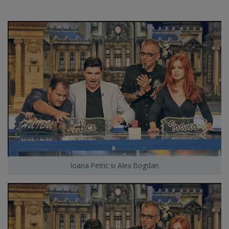
Ioana Petric si Alex Bogdan