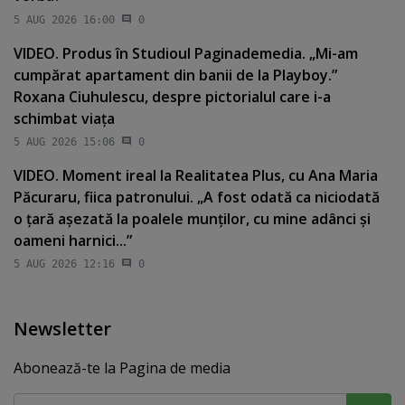
5 AUG 2026 16:00
0
VIDEO. Produs în Studioul Paginademedia. „Mi-am
cumpărat apartament din banii de la Playboy.”
Roxana Ciuhulescu, despre pictorialul care i-a
schimbat viaţa
5 AUG 2026 15:06
0
VIDEO. Moment ireal la Realitatea Plus, cu Ana Maria
Păcuraru, fiica patronului. „A fost odată ca niciodată
o ţară aşezată la poalele munţilor, cu mine adânci şi
oameni harnici...”
5 AUG 2026 12:16
0
Newsletter
Abonează-te la Pagina de media