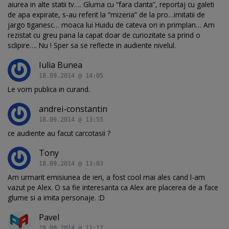
aiurea in alte statii tv…. Gluma cu “fara clanta”, reportaj cu galeti
de apa expirate, s-au referit la “mizeria” de la pro…imitatii de
jargo tiganesc… moaca lui Huidu de cateva ori in primplan… Am
rezistat cu greu pana la capat doar de curiozitate sa prind o
sclipire…. Nu ! Sper sa se reflecte in audiente nivelul.
Iulia Bunea
18.09.2014 @ 14:05
Le vom publica in curand.
andrei-constantin
18.09.2014 @ 13:55
ce audiente au facut carcotasii ?
Tony
18.09.2014 @ 13:03
Am urmarit emisiunea de ieri, a fost cool mai ales cand l-am
vazut pe Alex. O sa fie interesanta ca Alex are placerea de a face
glume si a imita personaje. :D
Pavel
18.09.2014 @ 11:12