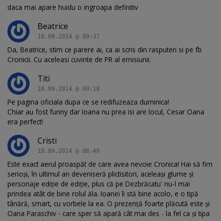
daca mai apare huidu o ingroapa definitiv
Beatrice
18.09.2014 @ 09:37
Da, Beatrice, stim ce parere ai, ca ai scris din rasputeri si pe fb
Cronicii. Cu aceleasi cuvinte de PR al emisiunii.
Titi
18.09.2014 @ 09:18
Pe pagina oficiala dupa ce se redifuzeaza duminica!
Chiar au fost funny dar Ioana nu prea isi are locul, Cesar Oana
era perfect!
Cristi
18.09.2014 @ 08:49
Este exact aerul proaspăt de care avea nevoie Cronica! Hai să fim
serioşi, în ultimul an deveniseră plictisitori, aceleaşi glume şi
personaje ediţie de ediţie, plus că pe Dezbrăcatu' nu-l mai
prindea atât de bine rolul ăla. Ioanei îi stă bine acolo, e o tipă
tânără, smart, cu vorbele la ea. O prezenţă foarte plăcută este şi
Oana Paraschiv - care sper să apară cât mai des - la fel ca şi tipa