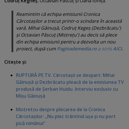
Codruţ Kegheş
, Octavian Păscuţ şi Oana Ioniţă.
Reamintim că echipa emisiunii Cronica
Cârcotaşilor a trecut printr-o scindare în această
vară. Mihai Găinuşă, Codruţ Kegeş (Dezbrăcatu')
şi Octavian Păscuţ (Mistreţu') au decis să plece
din echipa emisiunii pentru a dezvolta un nou
proiect, după cum
Paginademedia.ro
a scris
AICI
.
Citeşte şi:
RUPTURĂ PE TV. Cârcotaşii se despart: Mihai
Găinuşă şi Dezbrăcatu pleacă de la emisiunea TV
produsă de Şerban Huidu. Interviu exclusiv cu
Mişu Găinuşă
Mistretzu despre plecarea de la Cronica
Cârcotaşilor: „Nu plec trântind uşa şi nu port
pică nimănui”