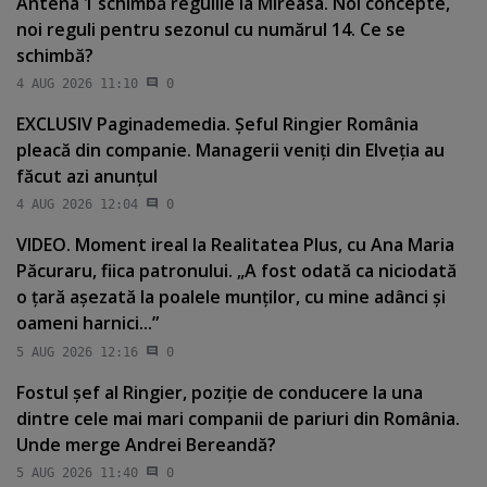
Antena 1 schimbă regulile la Mireasa. Noi concepte,
noi reguli pentru sezonul cu numărul 14. Ce se
schimbă?
4 AUG 2026 11:10
0
EXCLUSIV Paginademedia. Şeful Ringier România
pleacă din companie. Managerii veniţi din Elveţia au
făcut azi anunţul
4 AUG 2026 12:04
0
VIDEO. Moment ireal la Realitatea Plus, cu Ana Maria
Păcuraru, fiica patronului. „A fost odată ca niciodată
o ţară aşezată la poalele munţilor, cu mine adânci şi
oameni harnici...”
5 AUG 2026 12:16
0
Fostul şef al Ringier, poziţie de conducere la una
dintre cele mai mari companii de pariuri din România.
Unde merge Andrei Bereandă?
5 AUG 2026 11:40
0