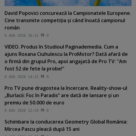
David Popovici concurează la Campionatele Europene.
Cine transmite competiţia şi când înoată campionul
român
6 AUG 2026 16:31
0
VIDEO. Produs în Studioul Paginademedia. Cum a
ajuns Roxana Ciuhulescu la ProMotor? Dată afară de
o firmă din grupul Pro, apoi angajată de Pro TV: "Am
fost 52 de fete la probe!"
6 AUG 2026 14:21
0
Pro TV pune dragostea la încercare. Reality-show-ul
„Burlacii: Foc în Paradis” are dată de lansare şi un
premiu de 50.000 de euro
6 AUG 2026 12:54
0
Schimbare la conducerea Geometry Global România:
Mircea Pascu pleacă după 15 ani