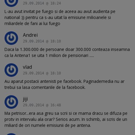
29.09.2014 @ 18:24
L-au avut invitat pe fuego si de aceea au avut audienta pe
national :)) pentru ca s-au uitat la emisiune milioanele si
miliardele de fani ai lui fuego
Andrei
29.09.2014 @ 18:10
Daca la 1.300.000 de persoane doar 300.000 conteaza inseamna
ca la Antena1 se uita 1 milion de pensionari .....
vlad
29.09.2014 @ 18:10
Au aparut postacii antenisti pe facebook. Paginademedia nu ar
trebui sa lasa comentariile de la facebook.
jiji
29.09.2014 @ 16:48
Ma petrisor...era asa greu sa scrii si ce mama dracu se difuza pe
protv in intervalu ala orar? Serios acum. In schimb, ai scris de un
miliard de ori numele emisiunii de pe antena.