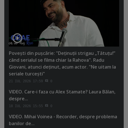
Poveşti din puşcărie: "Deţinuţii strigau „Tătuţu!”
când serialul se filma chiar la Rahova". Radu
Giovani, atunci deţinut, acum actor. "Ne uitam la
seriale turceşti"
21 IUL 2026 17:59
0
VIDEO. Care-i faza cu Alex Stamate? Laura Bălan,
despre...
18 IUL 2026 15:55
0
VIDEO. Mihai Voinea - Recorder, despre problema
banilor de...