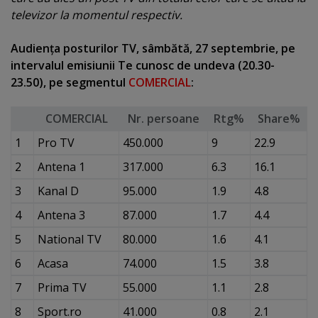
televizor la momentul respectiv.
Audienţa posturilor TV, sâmbătă, 27 septembrie, pe
intervalul emisiunii Te cunosc de undeva (20.30-
23.50), pe segmentul
COMERCIAL
:
COMERCIAL
Nr. persoane
Rtg%
Share%
1
Pro TV
450.000
9
22.9
2
Antena 1
317.000
6.3
16.1
3
Kanal D
95.000
1.9
4.8
4
Antena 3
87.000
1.7
4.4
5
National TV
80.000
1.6
4.1
6
Acasa
74.000
1.5
3.8
7
Prima TV
55.000
1.1
2.8
8
Sport.ro
41.000
0.8
2.1