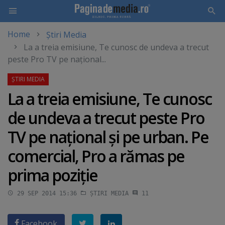
Home
Știri Media
Skip
La a treia emisiune, Te cunosc de undeva a trecut
to
peste Pro TV pe naţional...
main
content
La a treia emisiune, Te cunosc
de undeva a trecut peste Pro
TV pe naţional şi pe urban. Pe
comercial, Pro a rămas pe
prima poziţie
29 SEP 2014 15:36
ȘTIRI MEDIA
11
Facebook