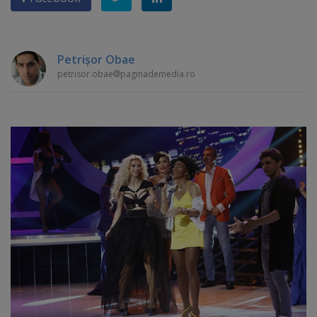
Petrişor Obae
petrisor.obae
paginademedia.ro