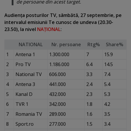
de persoane din acest target.
Audienţa posturilor TV, sâmbătă, 27 septembrie, pe
intervalul emisiunii Te cunosc de undeva (20.30-
23.50), la nivel
NAŢIONAL
:
NATIONAL
Nr. persoane
Rtg%
Share%
1
Antena 1
1.300.000
7
15.9
2
Pro TV
1.186.000
6.4
14.5
3
National TV
606.000
3.3
7.4
4
Antena 3
441.000
2.4
5.4
5
Kanal D
432.000
2.3
5.3
6
TVR 1
342.000
1.8
4.2
7
Romania TV
289.000
1.6
3.5
8
Sport.ro
277.000
1.5
3.4