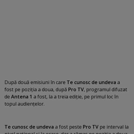
După două emisiuni în care
Te cunosc de undeva
a
fost pe poziţia a doua, după
Pro TV
, programul difuzat
de
Antena 1
a fost, la a treia ediţie, pe primul loc în
topul audienţelor.
Te cunosc de undeva
a fost peste
Pro TV
pe interval la
nivel naţional şi la oraşe, dar a rămas pe poziţia a doua