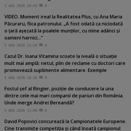
5 AUG 2026 20:43
0
VIDEO. Moment ireal la Realitatea Plus, cu Ana Maria
Păcuraru, fiica patronului. „A fost odată ca niciodată
o ţară aşezată la poalele munţilor, cu mine adânci şi
oameni harnici...”
5 AUG 2026 12:16
0
Cazul Dr. Ioana Vitamina scoate la iveală o situaţie
mult mai amplă: netul, plin de reclame cu doctori care
promovează suplimente alimentare. Exemple
5 AUG 2026 18:16
0
Fostul şef al Ringier, poziţie de conducere la una
dintre cele mai mari companii de pariuri din România.
Unde merge Andrei Bereandă?
5 AUG 2026 11:40
0
David Popovici concurează la Campionatele Europene.
Cine transmite competiţia şi când înoată campionul