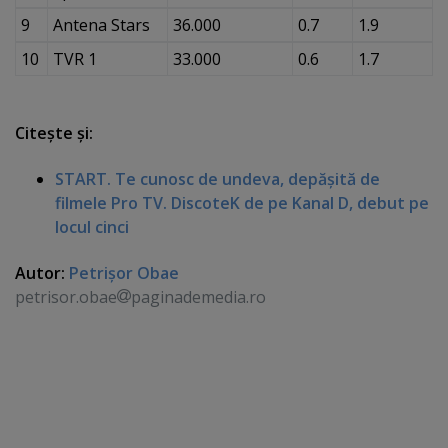
9
Antena Stars
36.000
0.7
1.9
10
TVR 1
33.000
0.6
1.7
Citeşte şi:
START. Te cunosc de undeva, depăşită de
filmele Pro TV. DiscoteK de pe Kanal D, debut pe
locul cinci
Autor:
Petrişor Obae
petrisor.obae
paginademedia.ro