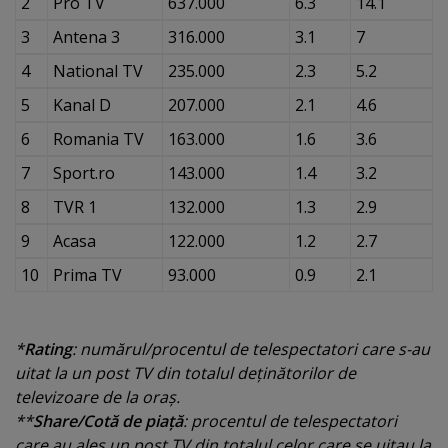
2
Pro TV
637.000
6.3
14.1
3
Antena 3
316.000
3.1
7
4
National TV
235.000
2.3
5.2
5
Kanal D
207.000
2.1
4.6
6
Romania TV
163.000
1.6
3.6
7
Sport.ro
143.000
1.4
3.2
8
TVR 1
132.000
1.3
2.9
9
Acasa
122.000
1.2
2.7
10
Prima TV
93.000
0.9
2.1
*
Rating
: numărul/procentul de telespectatori care s-au
uitat la un post TV din totalul deţinătorilor de
televizoare de la oraş.
**
Share/Cotă de piaţă
: procentul de telespectatori
care au ales un post TV din totalul celor care se uitau la