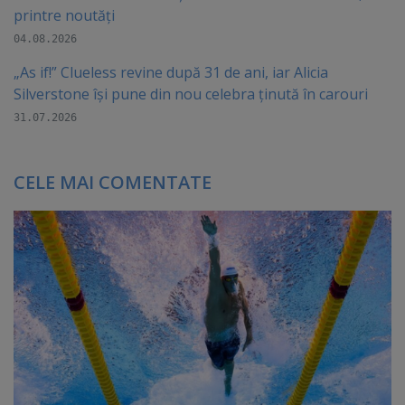
printre noutăți
04.08.2026
„As if!” Clueless revine după 31 de ani, iar Alicia
Silverstone își pune din nou celebra ținută în carouri
31.07.2026
CELE MAI COMENTATE