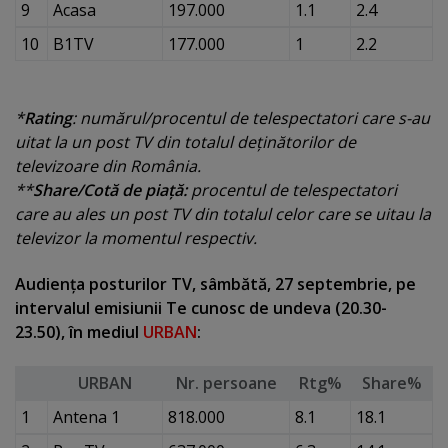
9
Acasa
197.000
1.1
2.4
10
B1TV
177.000
1
2.2
*
Rating
: numărul/procentul de telespectatori care s-au
uitat la un post TV din totalul deţinătorilor de
televizoare din România.
**
Share/Cotă de piaţă:
procentul de telespectatori
care au ales un post TV din totalul celor care se uitau la
televizor la momentul respectiv.
Audienţa posturilor TV, sâmbătă, 27 septembrie, pe
intervalul emisiunii Te cunosc de undeva (20.30-
23.50), în mediul
URBAN
:
URBAN
Nr. persoane
Rtg%
Share%
1
Antena 1
818.000
8.1
18.1