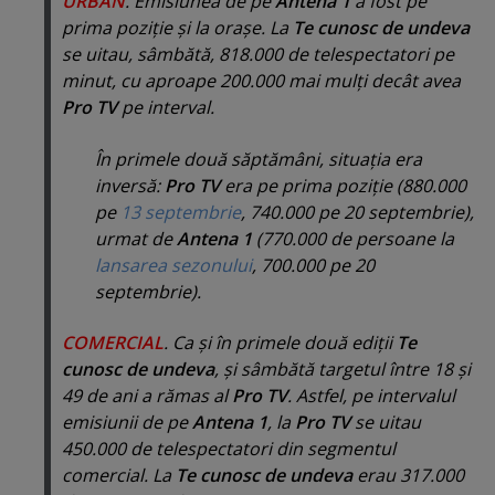
URBAN
. Emisiunea de pe
Antena 1
a fost pe
prima poziţie şi la oraşe. La
Te cunosc de undeva
se uitau, sâmbătă, 818.000 de telespectatori pe
minut, cu aproape 200.000 mai mulţi decât avea
Pro TV
pe interval.
În primele două săptămâni, situaţia era
inversă:
Pro TV
era pe prima poziţie (880.000
pe
13 septembrie
, 740.000 pe 20 septembrie),
urmat de
Antena 1
(770.000 de persoane la
lansarea sezonului
, 700.000 pe 20
septembrie).
COMERCIAL
. Ca şi în primele două ediţii
Te
cunosc de undeva
, şi sâmbătă targetul între 18 şi
49 de ani a rămas al
Pro TV
. Astfel, pe intervalul
emisiunii de pe
Antena 1
, la
Pro TV
se uitau
450.000 de telespectatori din segmentul
comercial. La
Te cunosc de undeva
erau 317.000