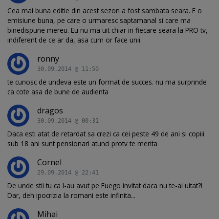
Cea mai buna editie din acest sezon a fost sambata seara. E o
emisiune buna, pe care o urmaresc saptamanal si care ma
binedispune mereu. Eu nu ma uit chiar in fiecare seara la PRO tv,
indiferent de ce ar da, asa cum or face unii.
ronny
30.09.2014 @ 11:50
te cunosc de undeva este un format de succes. nu ma surprinde
ca cote asa de bune de audienta
dragos
30.09.2014 @ 00:31
Daca esti atat de retardat sa crezi ca cei peste 49 de ani si copiii
sub 18 ani sunt pensionari atunci protv te merita
Cornel
29.09.2014 @ 22:41
De unde stii tu ca l-au avut pe Fuego invitat daca nu te-ai uitat?!
Dar, deh ipocrizia la romani este infinita...
Mihai