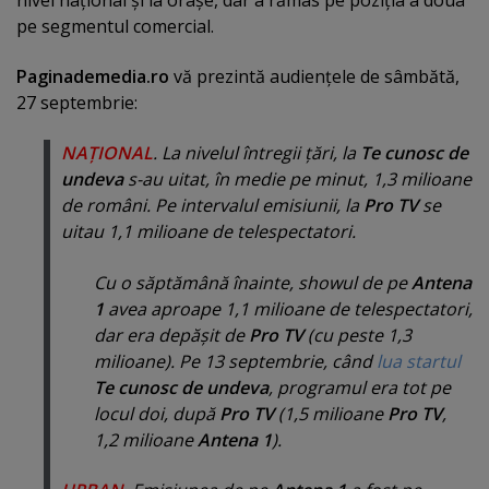
pe segmentul comercial.
Paginademedia.ro
vă prezintă audienţele de sâmbătă,
27 septembrie:
NAŢIONAL
. La nivelul întregii ţări, la
Te cunosc de
undeva
s-au uitat, în medie pe minut, 1,3 milioane
de români. Pe intervalul emisiunii, la
Pro TV
se
uitau 1,1 milioane de telespectatori.
Cu o săptămână înainte, showul de pe
Antena
1
avea aproape 1,1 milioane de telespectatori,
dar era depăşit de
Pro TV
(cu peste 1,3
milioane). Pe 13 septembrie, când
lua startul
Te cunosc de undeva
, programul era tot pe
locul doi, după
Pro TV
(1,5 milioane
Pro TV
,
1,2 milioane
Antena 1
).