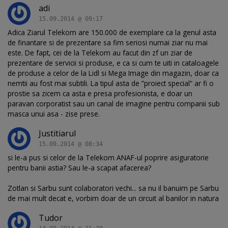
adi
15.09.2014 @ 09:17
Adica Ziarul Telekom are 150.000 de exemplare ca la genul asta
de finantare si de prezentare sa fim seriosi numai ziar nu mai
este. De fapt, cei de la Telekom au facut din zf un ziar de
prezentare de servicii si produse, e ca si cum te uiti in cataloagele
de produse a celor de la Lidl si Mega Image din magazin, doar ca
nemtii au fost mai subtili. La tipul asta de ”proiect special” ar fi o
prostie sa zicem ca asta e presa profesionista, e doar un
paravan corporatist sau un canal de imagine pentru companii sub
masca unui asa - zise prese.
Justitiarul
15.09.2014 @ 08:34
si le-a pus si celor de la Telekom ANAF-ul poprire asiguratorie
pentru banii astia? Sau le-a scapat afacerea?
Zotlan si Sarbu sunt colaboratori vechi... sa nu il banuim pe Sarbu
de mai mult decat e, vorbim doar de un circuit al banilor in natura
Tudor