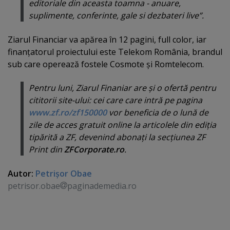
editoriale din aceasta toamna - anuare,
suplimente, conferinte, gale si dezbateri live”.
Ziarul Financiar va apărea în 12 pagini, full color, iar
finanţatorul proiectului este Telekom România, brandul
sub care operează fostele Cosmote şi Romtelecom.
Pentru luni, Ziarul Finaniar are şi o ofertă pentru
cititorii site-ului: cei care care intră pe pagina
www.zf.ro/zf150000
vor beneficia de o lună de
zile de acces gratuit online la articolele din ediţia
tipărită a ZF, devenind abonaţi la secţiunea ZF
Print din
ZFCorporate.ro
.
Autor:
Petrişor Obae
petrisor.obae
paginademedia.ro