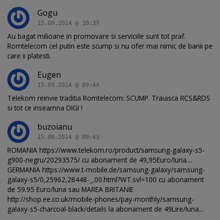
Gogu
15.09.2014 @ 10:37
Au bagat milioane in promovare si serviciile sunt tot praf.
Romtelecom cel putin este scump si nu ofer mai nimic de banii pe
care ii platesti.
Eugen
15.09.2014 @ 09:44
Telekom reinvie traditia Romtelecom: SCUMP. Traiasca RCS&RDS
si tot ce inseamna DIGI !
buzoianu
15.09.2014 @ 09:43
ROMANIA https://www.telekom.ro/product/samsung-galaxy-s5-
g900-negru/20293575/ cu abonament de 49,95Euro/luna....
GERMANIA https://www.t-mobile.de/samsung-galaxy/samsung-
galaxy-s5/0,25962,28448-_,00.html?WT.svl=100 cu abonament
de 59.95 Euro/luna sau MAREA BRITANIE
http://shop.ee.co.uk/mobile-phones/pay-monthly/samsung-
galaxy-s5-charcoal-black/details la abonament de 49Lire/luna...