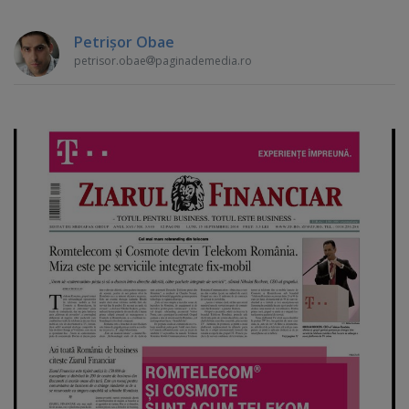
Petrişor Obae
petrisor.obae
paginademedia.ro