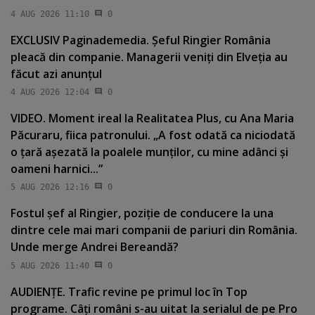
4 AUG 2026 11:10
0
EXCLUSIV Paginademedia. Şeful Ringier România
pleacă din companie. Managerii veniţi din Elveţia au
făcut azi anunţul
4 AUG 2026 12:04
0
VIDEO. Moment ireal la Realitatea Plus, cu Ana Maria
Păcuraru, fiica patronului. „A fost odată ca niciodată
o ţară aşezată la poalele munţilor, cu mine adânci şi
oameni harnici...”
5 AUG 2026 12:16
0
Fostul şef al Ringier, poziţie de conducere la una
dintre cele mai mari companii de pariuri din România.
Unde merge Andrei Bereandă?
5 AUG 2026 11:40
0
AUDIENŢE. Trafic revine pe primul loc în Top
programe. Câţi români s-au uitat la serialul de pe Pro