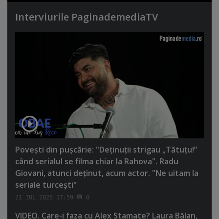
Interviurile PaginademediaTV
Poveşti din puşcărie: "Deţinuţii strigau „Tătuţu!”
când serialul se filma chiar la Rahova". Radu
Giovani, atunci deţinut, acum actor. "Ne uitam la
seriale turceşti"
21 IUL 2026 17:59
0
VIDEO. Care-i faza cu Alex Stamate? Laura Bălan,