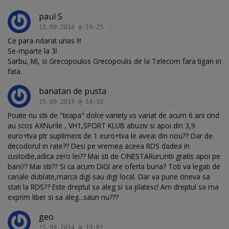
paul S
15.09.2014 @ 19:25
Ce para-ndarat urias !!!
Se-mparte la 3!
Sarbu, MI, si Grecopoulos Grecopoulis de la Telecom fara tigan in
fata.
banatan de pusta
15.09.2014 @ 14:33
Poate nu stii de "teapa" dolce variety vs variat de acum 6 ani cind
au scos AXNurile , VH1,SPORT KLUB abuziv si apoi din 3,9
euro+tva ptr supliment de 1 euro+tva le aveai din nou?? Dar de
decodorul in rate?? Desi pe vremea aceea RDS dadea in
custodie,adica zero lei?? Mai sti de CINESTARuri,intii gratis apoi pe
bani?? Mai stii?? Si ca acum DIGI are oferta buna? Toti va legati de
canale dublate,marca digi sau digi local. Dar va pune cineva sa
stati la RDS?? Este dreptul sa aleg si sa platesc! Am dreptul sa ma
exprim liber si sa aleg...saun nu???
geo
15.09.2014 @ 13:01