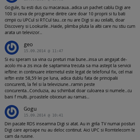
Gogule, tu esti dus cu macaraua...adica un pachet cablu Digi are
100 si ceva de programe dintre care doar 10 proprii si tu bati
cimpii cu UPCul si RTCul tau...ce nu are Digi si au ceilalti, doar
Discovery si Lookurile...Haide, plimba pluta la altii care nu stiu cum
arata un televizor...
geo
15.09.2014 @ 11:47
Si eu speram sa vina cu preturi mai bune...insa un angajat de-
acolo mi-a zis inca de saptamina trecuta sa ma astept la servicii
ieftine: in continuare internetul este legat de telefonul fix, cel mai
ieftin este 58,59 lei pe luna, adica dublu fata de principalii
concurenti, la fel si la televiziune...ramin peste
concurenta...Concluzia, au schimbat doar culoarea si numele...cu
bani f multi...proastele obiceiuri au ramas...
Gogu
15.09.2014 @ 10:41
Din pacate RDS inseamna Digi si atat. Au in grila TV numai posturi
Digi care aproape nu au deloc continut. Aici UPC si Romtelecom le
cam da rusine.