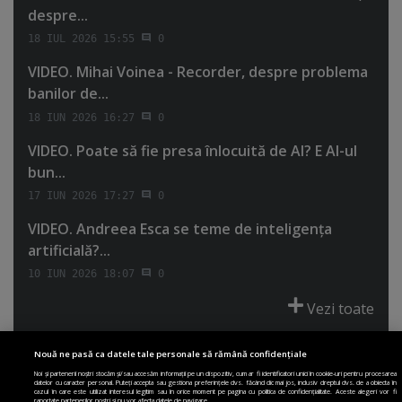
despre...
18 IUL 2026 15:55
0
VIDEO. Mihai Voinea - Recorder, despre problema
banilor de...
18 IUN 2026 16:27
0
VIDEO. Poate să fie presa înlocuită de AI? E AI-ul
bun...
17 IUN 2026 17:27
0
VIDEO. Andreea Esca se teme de inteligenţa
artificială?...
10 IUN 2026 18:07
0
Vezi toate
Nouă ne pasă ca datele tale personale să rămână confidențiale
Noi și partenerii noștri stocăm și/sau accesăm informații pe un dispozitiv, cum ar fi identificatori unici în cookie-uri pentru procesarea
datelor cu caracter personal. Puteți accepta sau gestiona preferințele dvs. făcând clic mai jos, inclusiv dreptul dvs. de a obiecta în
cazul în care este utilizat interesul legitim sau în orice moment pe pagina cu politica de confidențialitate. Aceste alegeri vor fi
PRIMA PAGINĂ
POLITICA DE COLECTARE ACORD COOKIE
raportate partenerilor noștri și nu vor afecta datele de navigare.