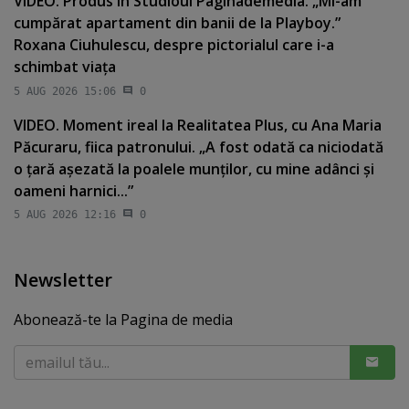
VIDEO. Produs în Studioul Paginademedia. „Mi-am
cumpărat apartament din banii de la Playboy.”
Roxana Ciuhulescu, despre pictorialul care i-a
schimbat viaţa
5 AUG 2026 15:06
0
VIDEO. Moment ireal la Realitatea Plus, cu Ana Maria
Păcuraru, fiica patronului. „A fost odată ca niciodată
o ţară aşezată la poalele munţilor, cu mine adânci şi
oameni harnici...”
5 AUG 2026 12:16
0
Newsletter
Abonează-te la Pagina de media