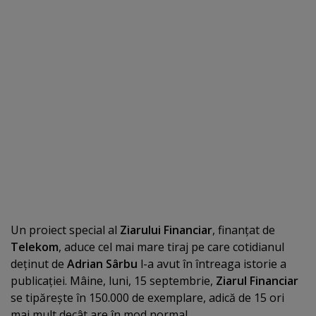
Un proiect special al
Ziarului Financiar
, finanţat de
Telekom
, aduce cel mai mare tiraj pe care cotidianul
deţinut de
Adrian Sârbu
l-a avut în întreaga istorie a
publicaţiei. Mâine, luni, 15 septembrie,
Ziarul Financiar
se tipăreşte în 150.000 de exemplare, adică de 15 ori
mai mult decât are în mod normal.