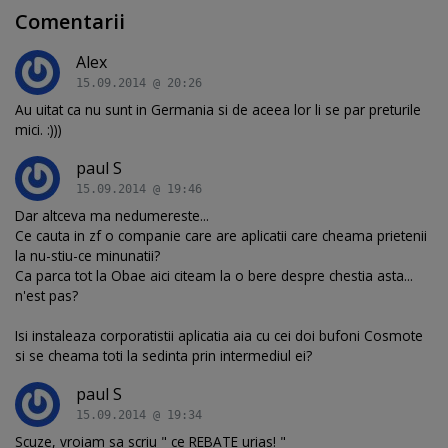
Comentarii
Alex
15.09.2014 @ 20:26
Au uitat ca nu sunt in Germania si de aceea lor li se par preturile
mici. :)))
paul S
15.09.2014 @ 19:46
Dar altceva ma nedumereste...
Ce cauta in zf o companie care are aplicatii care cheama prietenii
la nu-stiu-ce minunatii?
Ca parca tot la Obae aici citeam la o bere despre chestia asta...
n'est pas?
Isi instaleaza corporatistii aplicatia aia cu cei doi bufoni Cosmote
si se cheama toti la sedinta prin intermediul ei?
paul S
15.09.2014 @ 19:34
Scuze, vroiam sa scriu " ce REBATE urias! "