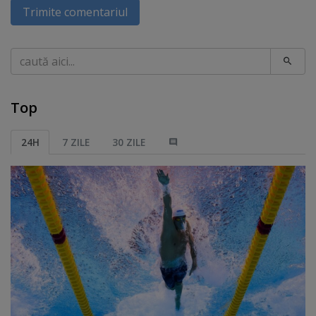
Trimite comentariul
Caută
Top
24H
7 ZILE
30 ZILE