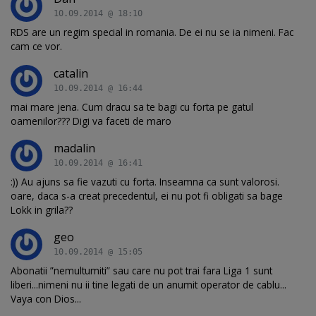
10.09.2014 @ 18:10
RDS are un regim special in romania. De ei nu se ia nimeni. Fac
cam ce vor.
catalin
10.09.2014 @ 16:44
mai mare jena. Cum dracu sa te bagi cu forta pe gatul
oamenilor??? Digi va faceti de maro
madalin
10.09.2014 @ 16:41
:)) Au ajuns sa fie vazuti cu forta. Inseamna ca sunt valorosi.
oare, daca s-a creat precedentul, ei nu pot fi obligati sa bage
Lokk in grila??
geo
10.09.2014 @ 15:05
Abonatii ”nemultumiti” sau care nu pot trai fara Liga 1 sunt
liberi...nimeni nu ii tine legati de un anumit operator de cablu...
Vaya con Dios...