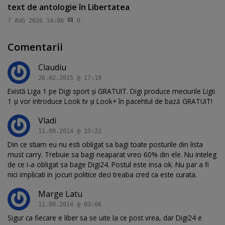
text de antologie în Libertatea
7 AUG 2026 14:06
0
Comentarii
Claudiu
26.02.2015 @ 17:18
Există Liga 1 pe Digi sport şi GRATUIT. Digi produce meciurile Ligii
1 şi vor introduce Look tv şi Look+ în pacehtul de bază GRATUIT!
Vladi
11.09.2014 @ 15:22
Din ce stiam eu nu esti obligat sa bagi toate posturile din lista
must carry. Trebuie sa bagi neaparat vreo 60% din ele. Nu inteleg
de ce i-a obligat sa bage Digi24. Postul este insa ok. Nu par a fi
nici implicati in jocuri politice deci treaba cred ca este curata.
Marge Latu
11.09.2014 @ 03:06
Sigur ca fiecare e liber sa se uite la ce post vrea, dar Digi24 e