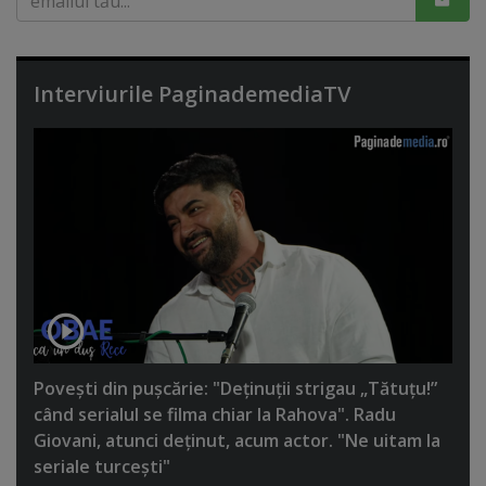
Interviurile PaginademediaTV
Poveşti din puşcărie: "Deţinuţii strigau „Tătuţu!”
când serialul se filma chiar la Rahova". Radu
Giovani, atunci deţinut, acum actor. "Ne uitam la
seriale turceşti"