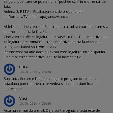
singurul post care se poate numi "post de stiri" in momentul de
fata.
Antena 3, B1TV si Realitatea sunt de propaganda.
Iar RomaniaTV e de propaganda+cancan.
Altfel spus, cine vrea sa afle stirea bruta, adica exact asa cum s-a
intamplat, se uita la Digi24.
Cine vrea sa afle ce legatura are Basescu cu stirea respectiva sau
ce legatura are Ponta cu stirea respectiva se uita la Antena 3,
B1TV, Realitatea sau RomaniaTV.
Iar cine vrea sa afle daca nu exista vreo legatura intre disparitia
Elodiei si stirea respectiva, se uita la RomaniaTV.
doru
10.09.2014 @ 23:58
Subscriu , fiecare e liber sa aleaga ce program doreste din
lista.dupa parerea mea ai ce vedea si sunt emisiuni foarte
interesante.
Vasi
10.09.2014 @ 20:10
Asta nu va mai dura mult. Deja sunt arognati si asta este de