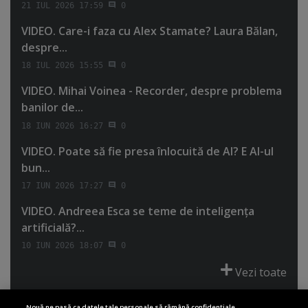
21 IUL 2026 17:59
0
VIDEO. Care-i faza cu Alex Stamate? Laura Bălan,
despre...
18 IUL 2026 15:55
0
VIDEO. Mihai Voinea - Recorder, despre problema
banilor de...
18 IUN 2026 16:27
0
VIDEO. Poate să fie presa înlocuită de AI? E AI-ul
bun...
17 IUN 2026 17:27
0
VIDEO. Andreea Esca se teme de inteligenţa
artificială?...
10 IUN 2026 18:07
0
Vezi toate
Nouă ne pasă ca datele tale personale să rămână confidențiale