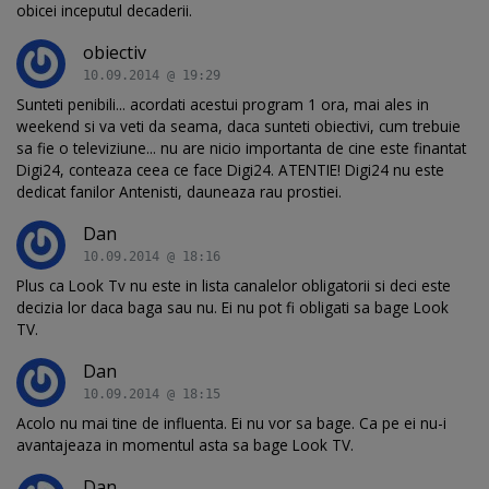
obicei inceputul decaderii.
obiectiv
10.09.2014 @ 19:29
Sunteti penibili... acordati acestui program 1 ora, mai ales in
weekend si va veti da seama, daca sunteti obiectivi, cum trebuie
sa fie o televiziune... nu are nicio importanta de cine este finantat
Digi24, conteaza ceea ce face Digi24. ATENTIE! Digi24 nu este
dedicat fanilor Antenisti, dauneaza rau prostiei.
Dan
10.09.2014 @ 18:16
Plus ca Look Tv nu este in lista canalelor obligatorii si deci este
decizia lor daca baga sau nu. Ei nu pot fi obligati sa bage Look
TV.
Dan
10.09.2014 @ 18:15
Acolo nu mai tine de influenta. Ei nu vor sa bage. Ca pe ei nu-i
avantajeaza in momentul asta sa bage Look TV.
Dan