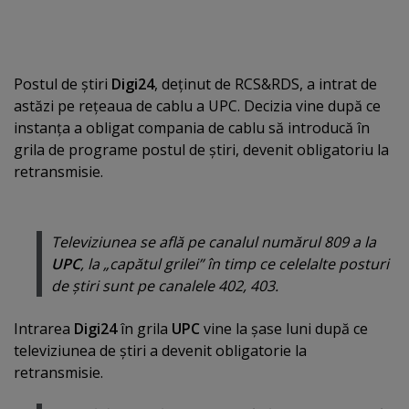
Postul de ştiri
Digi24
, deţinut de RCS&RDS, a intrat de
astăzi pe reţeaua de cablu a UPC. Decizia vine după ce
instanţa a obligat compania de cablu să introducă în
grila de programe postul de ştiri, devenit obligatoriu la
retransmisie.
Televiziunea se află pe canalul numărul 809 a la
UPC
, la „capătul grilei” în timp ce celelalte posturi
de ştiri sunt pe canalele 402, 403.
Intrarea
Digi24
în grila
UPC
vine la şase luni după ce
televiziunea de ştiri a devenit obligatorie la
retransmisie.