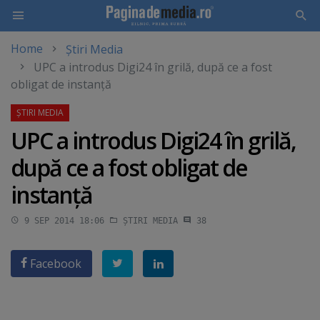
Home
Știri Media
Skip
UPC a introdus Digi24 în grilă, după ce a fost
to
obligat de instanţă
main
content
UPC a introdus Digi24 în grilă,
după ce a fost obligat de
instanţă
9 SEP 2014 18:06
ȘTIRI MEDIA
38
Facebook