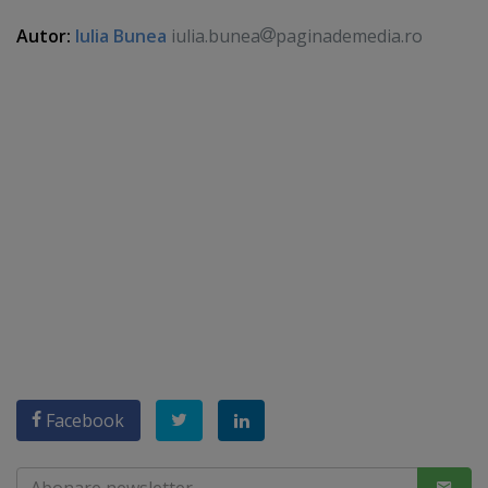
Autor:
Iulia Bunea
iulia.bunea
paginademedia.ro
Facebook