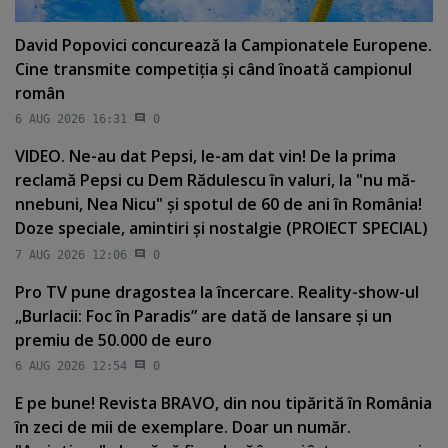
David Popovici concurează la Campionatele Europene.
Cine transmite competiţia şi când înoată campionul
român
6 AUG 2026 16:31
0
VIDEO. Ne-au dat Pepsi, le-am dat vin! De la prima
reclamă Pepsi cu Dem Rădulescu în valuri, la "nu mă-
nnebuni, Nea Nicu" şi spotul de 60 de ani în România!
Doze speciale, amintiri şi nostalgie (PROIECT SPECIAL)
7 AUG 2026 12:06
0
Pro TV pune dragostea la încercare. Reality-show-ul
„Burlacii: Foc în Paradis” are dată de lansare şi un
premiu de 50.000 de euro
6 AUG 2026 12:54
0
E pe bune! Revista BRAVO, din nou tipărită în România
în zeci de mii de exemplare. Doar un număr.