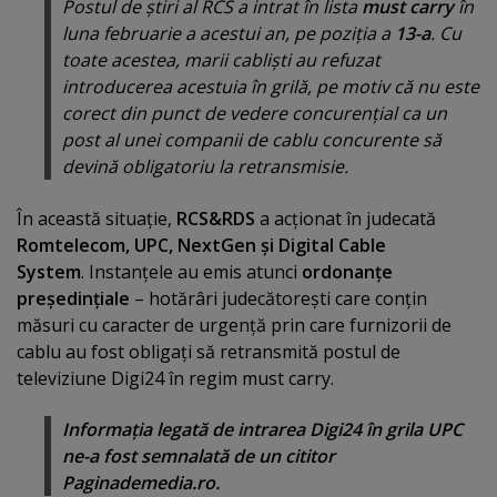
Postul de ştiri al RCS a intrat în lista
must carry
în
luna februarie a acestui an, pe poziţia a
13-a
. Cu
toate acestea, marii cablişti au refuzat
introducerea acestuia în grilă, pe motiv că nu este
corect din punct de vedere concurenţial ca un
post al unei companii de cablu concurente să
devină obligatoriu la retransmisie.
În această situaţie,
RCS&RDS
a acţionat în judecată
Romtelecom, UPC, NextGen şi Digital Cable
System
. Instanţele au emis atunci
ordonanţe
preşedinţiale
– hotărâri judecătoreşti care conţin
măsuri cu caracter de urgenţă prin care furnizorii de
cablu au fost obligaţi să retransmită postul de
televiziune Digi24 în regim must carry.
Informaţia legată de intrarea Digi24 în grila UPC
ne-a fost semnalată de un cititor
Paginademedia.ro.