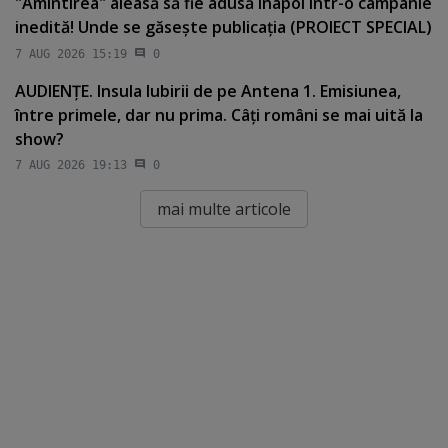
"Amintirea" aleasă să fie adusă înapoi într-o campanie
inedită! Unde se găseşte publicaţia (PROIECT SPECIAL)
7 AUG 2026 15:19
0
AUDIENŢE. Insula Iubirii de pe Antena 1. Emisiunea,
între primele, dar nu prima. Câţi români se mai uită la
show?
7 AUG 2026 19:13
0
mai multe articole