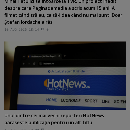
Mihai Tatulici se întoarce la TVR. Un proiect inedit
despre care Paginademedia a scris acum 15 ani! A
filmat când trăiau, ca să-i dea când nu mai sunt! Doar
Ştefan Iordache a râs
10 AUG 2026 18:14
0
Unul dintre cei mai vechi reporteri HotNews
părăseşte publicaţia pentru un alt titlu