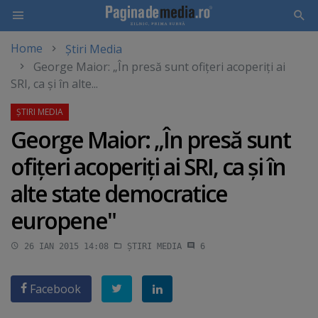
Home
Știri Media
Skip
George Maior: „În presă sunt ofiţeri acoperiţi ai
to
SRI, ca şi în alte...
main
content
George Maior: „În presă sunt
ofiţeri acoperiţi ai SRI, ca şi în
alte state democratice
europene"
26 IAN 2015 14:08
ȘTIRI MEDIA
6
Facebook