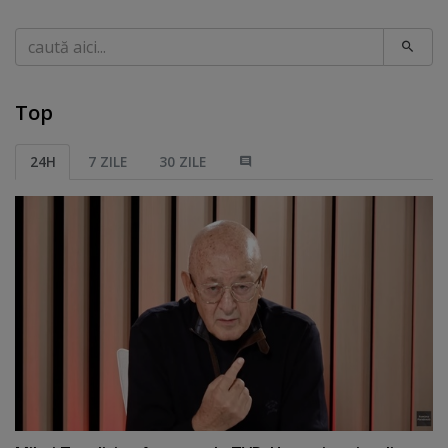
Caută
Top
24H
7 ZILE
30 ZILE