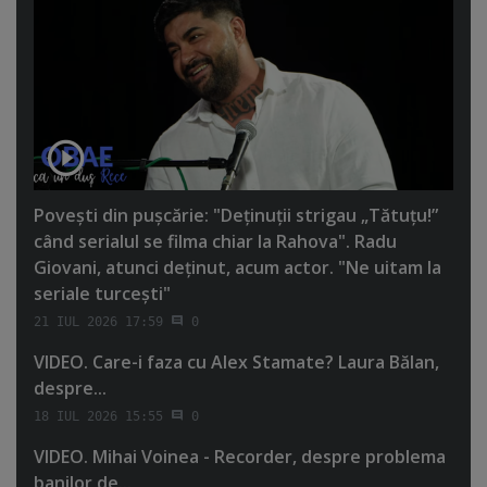
Poveşti din puşcărie: "Deţinuţii strigau „Tătuţu!”
când serialul se filma chiar la Rahova". Radu
Giovani, atunci deţinut, acum actor. "Ne uitam la
seriale turceşti"
21 IUL 2026 17:59
0
VIDEO. Care-i faza cu Alex Stamate? Laura Bălan,
despre...
18 IUL 2026 15:55
0
VIDEO. Mihai Voinea - Recorder, despre problema
banilor de...