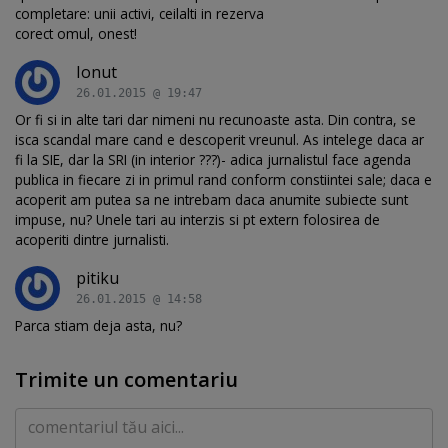
completare: unii activi, ceilalti in rezerva
corect omul, onest!
Ionut
26.01.2015 @ 19:47
Or fi si in alte tari dar nimeni nu recunoaste asta. Din contra, se
isca scandal mare cand e descoperit vreunul. As intelege daca ar
fi la SIE, dar la SRI (in interior ???)- adica jurnalistul face agenda
publica in fiecare zi in primul rand conform constiintei sale; daca e
acoperit am putea sa ne intrebam daca anumite subiecte sunt
impuse, nu? Unele tari au interzis si pt extern folosirea de
acoperiti dintre jurnalisti.
pitiku
26.01.2015 @ 14:58
Parca stiam deja asta, nu?
Trimite un comentariu
Comentariu