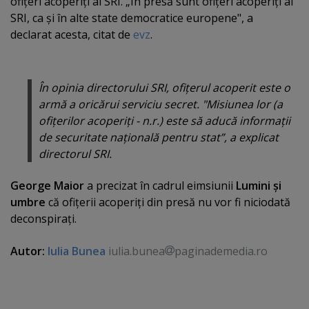
ofiţeri acoperiţi ai SRI. „
Î
n presă sunt ofiţeri acoperiţi ai
SRI, ca şi în alte state democratice europene", a
declarat acesta, citat de
evz
.
În opinia directorului SRI, ofiţerul acoperit este o
armă a oricărui serviciu secret.
"Misiunea lor (a
ofiţerilor acoperiţi - n.r.) este să aducă informaţii
de securitate naţională pentru stat”
, a explicat
directorul SRI.
George Maior
a precizat în cadrul eimsiunii
Lumini şi
umbre
că ofiţerii acoperiţi din presă nu vor fi niciodată
deconspiraţi.
Autor:
Iulia Bunea
iulia.bunea
paginademedia.ro