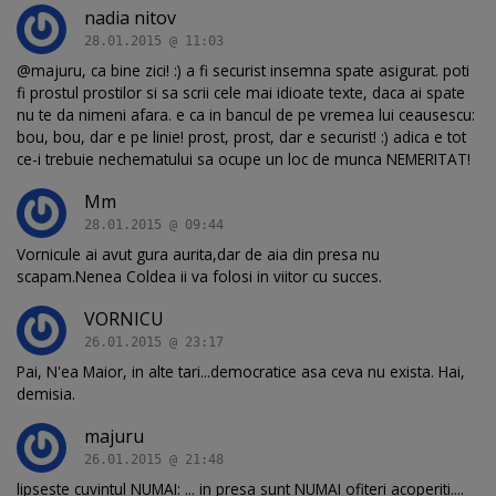
nadia nitov
28.01.2015 @ 11:03
@majuru, ca bine zici! :) a fi securist insemna spate asigurat. poti
fi prostul prostilor si sa scrii cele mai idioate texte, daca ai spate
nu te da nimeni afara. e ca in bancul de pe vremea lui ceausescu:
bou, bou, dar e pe linie! prost, prost, dar e securist! :) adica e tot
ce-i trebuie nechematului sa ocupe un loc de munca NEMERITAT!
Mm
28.01.2015 @ 09:44
Vornicule ai avut gura aurita,dar de aia din presa nu
scapam.Nenea Coldea ii va folosi in viitor cu succes.
VORNICU
26.01.2015 @ 23:17
Pai, N'ea Maior, in alte tari...democratice asa ceva nu exista. Hai,
demisia.
majuru
26.01.2015 @ 21:48
lipseste cuvintul NUMAI: ... in presa sunt NUMAI ofiteri acoperiti....