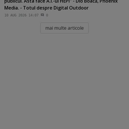
publicul. Asta face A.I.-ul HEPI" - Dio Boacă, Phoenix
Media. - Totul despre Digital Outdoor
10 AUG 2026 14:07
0
mai multe articole