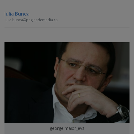
Iulia Bunea
iulia.bunea
paginademedia.ro
george maior_evz