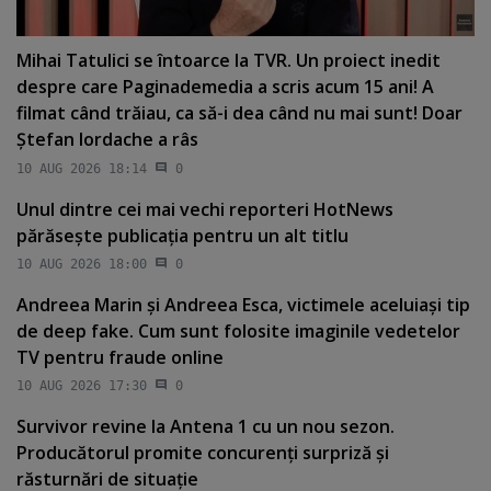
Mihai Tatulici se întoarce la TVR. Un proiect inedit
despre care Paginademedia a scris acum 15 ani! A
filmat când trăiau, ca să-i dea când nu mai sunt! Doar
Ştefan Iordache a râs
10 AUG 2026 18:14
0
Unul dintre cei mai vechi reporteri HotNews
părăseşte publicaţia pentru un alt titlu
10 AUG 2026 18:00
0
Andreea Marin şi Andreea Esca, victimele aceluiaşi tip
de deep fake. Cum sunt folosite imaginile vedetelor
TV pentru fraude online
10 AUG 2026 17:30
0
Survivor revine la Antena 1 cu un nou sezon.
Producătorul promite concurenţi surpriză şi
răsturnări de situaţie