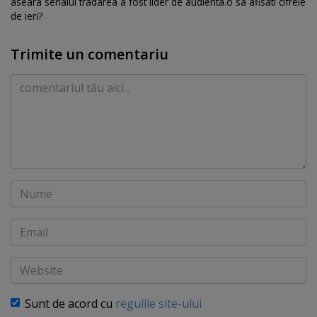
aseara serialul tradarea a fost lider de audienta.o sa afisati cifrele
de ieri?
Trimite un comentariu
Comentariu
Nume
Email
Website
Sunt de acord cu
regulile site-ului