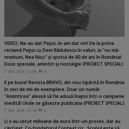
VIDEO. Ne-au dat Pepsi, le-am dat vin! De la prima
reclamă Pepsi cu Dem Rădulescu în valuri, la "nu mă-
nnebuni, Nea Nicu" şi spotul de 60 de ani în România!
Doze speciale, amintiri şi nostalgie (PROIECT SPECIAL)
7 AUG 2026 12:06
0
E pe bune! Revista BRAVO, din nou tipărită în România
în zeci de mii de exemplare. Doar un număr.
"Amintirea" aleasă să fie adusă înapoi într-o campanie
inedită! Unde se găseşte publicaţia (PROIECT SPECIAL)
7 AUG 2026 15:19
0
Li s-au cerut milioane de euro într-un proces, dar au
câştigat. Co-fondatorul Context.ro: „Scopul este să