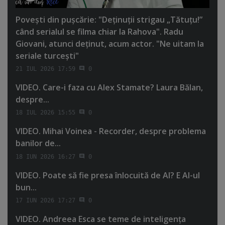
Poveşti din puşcărie: "Deţinuţii strigau „Tătuţu!”
când serialul se filma chiar la Rahova". Radu
Giovani, atunci deţinut, acum actor. "Ne uitam la
seriale turceşti"
21 IUL 2026 17:59
0
VIDEO. Care-i faza cu Alex Stamate? Laura Bălan,
despre...
18 IUL 2026 15:55
0
VIDEO. Mihai Voinea - Recorder, despre problema
banilor de...
18 IUN 2026 16:27
0
VIDEO. Poate să fie presa înlocuită de AI? E AI-ul
bun...
17 IUN 2026 17:27
0
VIDEO. Andreea Esca se teme de inteligenţa