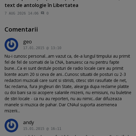
text de antologie în Libertatea
7 AUG 2026 14:06
0
Comentarii
geo
17.01.2015 @ 13:10
Nu-i cunosc personal...am vazut ca, de-a lungul timpului au primit
fel de fel de somatii de la CNA, banuiesc ca nu pentru fapte
bune...Ca ei sunt destule posturi de radio locale care au primit
licente acum 20 si ceva de ani...Cunosc situatii de posturi cu 2-3
redactori muzicali care sunt si stiristi, citesc stiri rasuflate de net,
fac reclama, fura jingleuri din State, alearga dupa reclame platite
cu doi bani sa isi acopere salariile mizerii, nu emisiuni, nu buletine
de stiri locale - ca nu au reporteri, nu au nimic...dar difuzeaza
manele si muzica de pahar. Dar CNAul suporta asemenea
mizerii...
andy
15.01.2015 @ 16:11