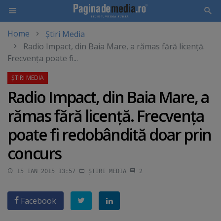
Home
Știri Media
Skip
Radio Impact, din Baia Mare, a rămas fără licenţă.
to
Frecvenţa poate fi...
main
content
Radio Impact, din Baia Mare, a
rămas fără licenţă. Frecvenţa
poate fi redobândită doar prin
concurs
15 IAN 2015 13:57
ȘTIRI MEDIA
2
Facebook