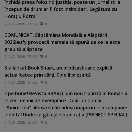
închidă presa folosind justiţia, poate un jurnalist la
început de drum ar fi fost intimidat”. Legătura cu
Horaţiu Potra
7 AUG 2026 17:27
0
COMUNICAT. Săptămâna Mondială a Alăptării
2026:eufy provoacă mamele să spună de ce le este
greu să alăpteze
7 AUG 2026 17:14
0
S-a lansat Book Snack, un prodcast care explică
actualitatea prin cărţi. Cine îl prezintă
7 AUG 2026 17:00
0
E pe bune! Revista BRAVO, din nou tipărită în România
în zeci de mii de exemplare. Doar un număr.
"Amintirea" aleasă să fie adusă înapoi într-o campanie
inedită! Unde se găseşte publicaţia (PROIECT SPECIAL)
7 AUG 2026 15:19
0