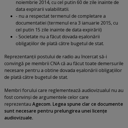
noiembrie 2014, cu cel putin 60 de zile inainte de
data expirarii valabilitatii.
- nu a respectat termenul de completare a
documentatiei (termenul era 3 ianuarie 2015, cu
cel putin 15 zile inainte de data expirării)
- Societate nu a făcut dovada eşalonării
obligaţiilor de plată către bugetul de stat.
Reprezentanţii postului de radio au încercat să-i
convingă pe membrii CNA că au făcut toate demersurile
necesare pentru a obtine dovada eşalonării obligaţiilor
de plată către bugetul de stat.
Membri forului care reglementează audiovizualul nu au
fost convinşi de argumentele celor care
reprezentau
Agecom. Legea spune clar ce documente
sunt necesare pentru prelungirea unei licenţe
audiovizuale.