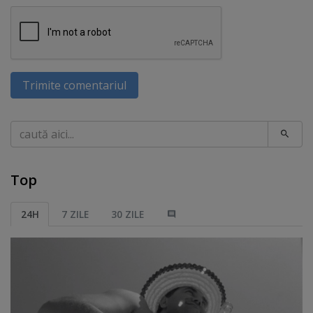
Trimite comentariul
Caută
Top
24H
7 ZILE
30 ZILE