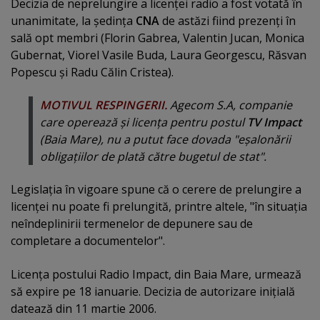
Decizia de neprelungire a licenţei radio a fost votată în
unanimitate, la şedinţa
CNA
de astăzi fiind prezenţi în
sală opt membri (Florin Gabrea, Valentin Jucan, Monica
Gubernat, Viorel Vasile Buda, Laura Georgescu, Răsvan
Popescu şi Radu Călin Cristea).
MOTIVUL RESPINGERII.
Agecom S.A, companie
care operează şi licenţa pentru postul
TV Impact
(Baia Mare), nu a putut face dovada "eşalonării
obligaţiilor de plată către bugetul de stat".
Legislaţia în vigoare spune că o cerere de prelungire a
licenţei nu poate fi prelungită, printre altele, "în situaţia
neîndeplinirii termenelor de depunere sau de
completare a documentelor".
Licenţa postului Radio Impact, din Baia Mare, urmează
să expire pe 18 ianuarie. Decizia de autorizare iniţială
datează din 11 martie 2006.