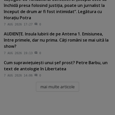
închidă presa folosind justiţia, poate un jurnalist la
început de drum ar fi fost intimidat”. Legătura cu
Horaţiu Potra
7 AUG 2026 17:27
0
AUDIENŢE. Insula Iubirii de pe Antena 1. Emisiunea,
între primele, dar nu prima. Câţi români se mai uită la
show?
7 AUG 2026 19:13
0
Cum supravieţuieşti unui şef prost? Petre Barbu, un
text de antologie în Libertatea
7 AUG 2026 14:06
0
mai multe articole