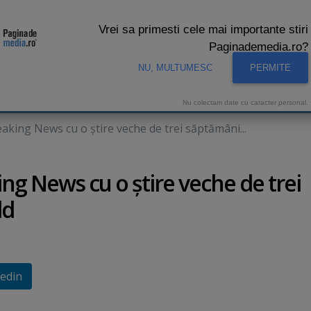
Vrei sa primesti cele mai importante stiri
Paginademedia.ro?
NU, MULTUMESC
PERMITE
CNA
INTERVIURI VIDEO
STUDIO VIDEO
AUDIENTE 
Nu colectam date cu caracter personal.
aking News cu o ştire veche de trei săptămâni...
ing News cu o ştire veche de trei
ld
edin