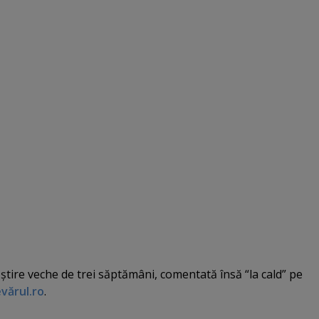
ştire veche de trei săptămâni, comentată însă “la cald” pe
vărul.ro
.