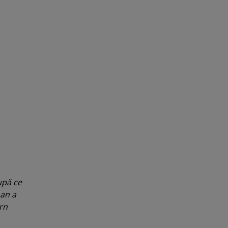
upă ce
man a
rn