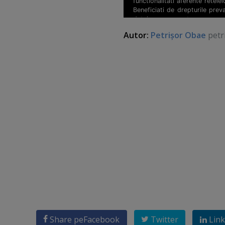
Autor:
Petrişor Obae
petr
Share pe
Facebook
Twitter
Link