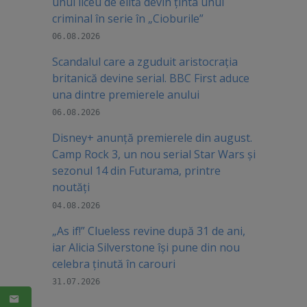
unui liceu de elită devin ținta unui
criminal în serie în „Cioburile”
06.08.2026
Scandalul care a zguduit aristocrația
britanică devine serial. BBC First aduce
una dintre premierele anului
06.08.2026
Disney+ anunță premierele din august.
Camp Rock 3, un nou serial Star Wars și
sezonul 14 din Futurama, printre
noutăți
04.08.2026
„As if!” Clueless revine după 31 de ani,
iar Alicia Silverstone își pune din nou
celebra ținută în carouri
31.07.2026