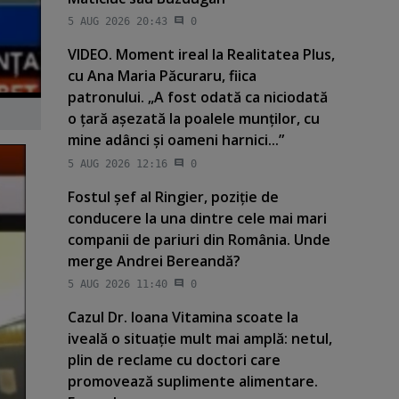
5 AUG 2026 20:43
0
VIDEO. Moment ireal la Realitatea Plus,
cu Ana Maria Păcuraru, fiica
patronului. „A fost odată ca niciodată
o ţară aşezată la poalele munţilor, cu
mine adânci şi oameni harnici...”
5 AUG 2026 12:16
0
Fostul şef al Ringier, poziţie de
conducere la una dintre cele mai mari
companii de pariuri din România. Unde
merge Andrei Bereandă?
5 AUG 2026 11:40
0
Cazul Dr. Ioana Vitamina scoate la
iveală o situaţie mult mai amplă: netul,
plin de reclame cu doctori care
promovează suplimente alimentare.