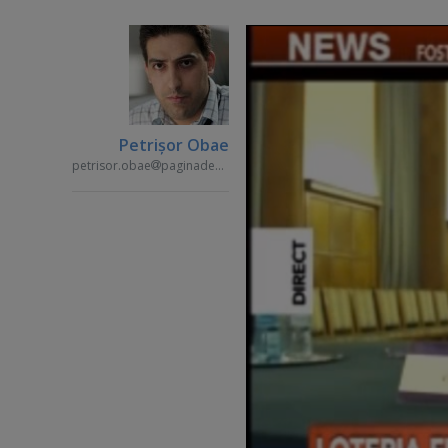
Petrişor Obae
petrisor.obae
paginademedia.ro