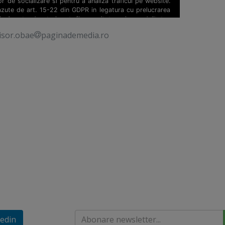
isor.obae
paginademedia.ro
edin