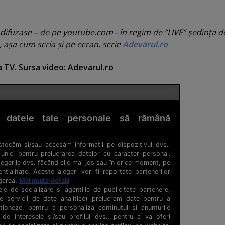
 difuzase – de pe youtube.com - în regim de ”LIVE” şedinţa d
, aşa cum scria şi pe ecran, scrie
Adevărul.ro
 TV. Sursa video: Adevarul.ro