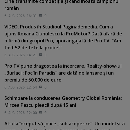
Cine transmite competiţia şi când înoată campionul
român
6 AUG 2026 16:31
0
VIDEO. Produs în Studioul Paginademedia. Cum a
ajuns Roxana Ciuhulescu la ProMotor? Dată afară de
o firmă din grupul Pro, apoi angajată de Pro TV: "Am
fost 52 de fete la probe!"
6 AUG 2026 14:21
0
Pro TV pune dragostea la încercare. Reality-show-ul
„Burlacii: Foc în Paradis” are dată de lansare şi un
premiu de 50.000 de euro
6 AUG 2026 12:54
0
Schimbare la conducerea Geometry Global România:
Mircea Pascu pleacă după 15 ani
6 AUG 2026 12:00
0
AI-ul a început să joace „sub acoperire”. Un model şi-a