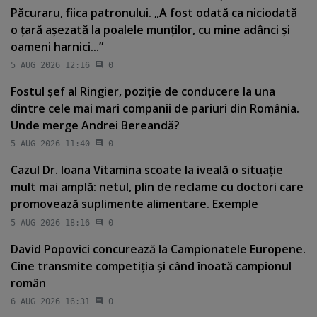
Păcuraru, fiica patronului. „A fost odată ca niciodată
o ţară aşezată la poalele munţilor, cu mine adânci şi
oameni harnici...”
5 AUG 2026 12:16
0
Fostul şef al Ringier, poziţie de conducere la una
dintre cele mai mari companii de pariuri din România.
Unde merge Andrei Bereandă?
5 AUG 2026 11:40
0
Cazul Dr. Ioana Vitamina scoate la iveală o situaţie
mult mai amplă: netul, plin de reclame cu doctori care
promovează suplimente alimentare. Exemple
5 AUG 2026 18:16
0
David Popovici concurează la Campionatele Europene.
Cine transmite competiţia şi când înoată campionul
român
6 AUG 2026 16:31
0