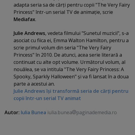
adapta seria sa de cărţi pentru copii "The Very Fairy
Princess" într-un serial TV de animaţie, scrie
Mediafax
.
Julie Andrews
, vedeta filmului "Sunetul muzicii", s-a
asociat cu fiica ei, Emma Walton Hamilton, pentru a
scrie primul volum din seria "The Very Fairy
Princess" în 2010. De atunci, acea serie literară a
continuat cu alte opt volume. Următorul volum, al
nouălea, se va intitula "The Very Fairy Princess: A
Spooky, Sparkly Halloween" şi va fi lansat în a doua
parte a acestui an.
Julie Andrews îşi transformă seria de cărţi pentru
copii într-un serial TV animat
Autor:
Iulia Bunea
iulia.bunea
paginademedia.ro