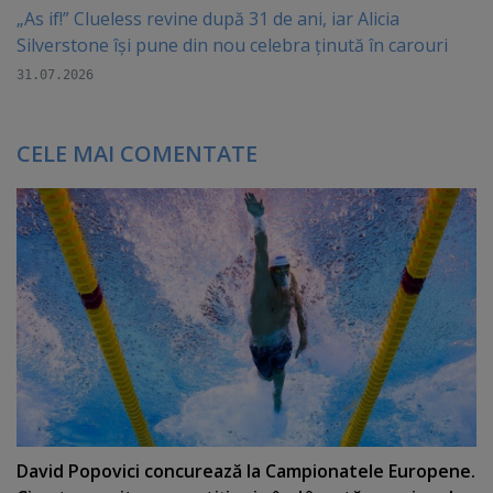
„As if!” Clueless revine după 31 de ani, iar Alicia
Silverstone își pune din nou celebra ținută în carouri
31.07.2026
CELE MAI COMENTATE
David Popovici concurează la Campionatele Europene.