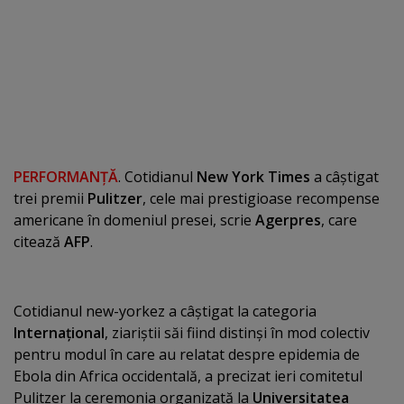
PERFORMANŢĂ
. Cotidianul
New York Times
a câştigat
trei premii
Pulitzer
, cele mai prestigioase recompense
americane în domeniul presei, scrie
Agerpres
, care
citează
AFP
.
Cotidianul new-yorkez a câştigat la categoria
Internaţional
, ziariştii săi fiind distinşi în mod colectiv
pentru modul în care au relatat despre epidemia de
Ebola din Africa occidentală, a precizat ieri comitetul
Pulitzer la ceremonia organizată la
Universitatea