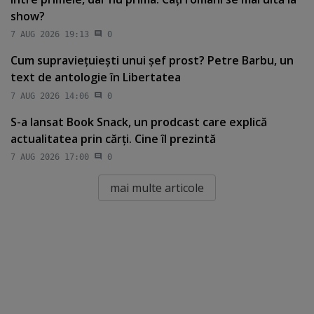
show?
7 AUG 2026 19:13
0
Cum supravieţuieşti unui şef prost? Petre Barbu, un
text de antologie în Libertatea
7 AUG 2026 14:06
0
S-a lansat Book Snack, un prodcast care explică
actualitatea prin cărţi. Cine îl prezintă
7 AUG 2026 17:00
0
mai multe articole