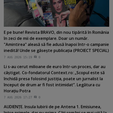
E pe bune! Revista BRAVO, din nou tipărită în România
în zeci de mii de exemplare. Doar un număr.
"Amintirea" aleasă să fie adusă înapoi într-o campanie
inedită! Unde se găseşte publicaţia (PROIECT SPECIAL)
7 AUG 2026 15:19
0
Li s-au cerut milioane de euro într-un proces, dar au
câştigat. Co-fondatorul Context.ro: „Scopul este să
închidă presa folosind justiţia, poate un jurnalist la
început de drum ar fi fost intimidat”. Legătura cu
Horaţiu Potra
7 AUG 2026 17:27
0
AUDIENŢE. Insula Iubirii de pe Antena 1. Emisiunea,
între primele, dar nu prima. Câţi români se mai uită la