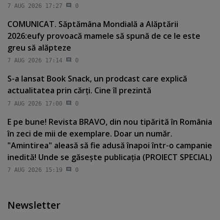
7 AUG 2026 17:27
0
COMUNICAT. Săptămâna Mondială a Alăptării
2026:eufy provoacă mamele să spună de ce le este
greu să alăpteze
7 AUG 2026 17:14
0
S-a lansat Book Snack, un prodcast care explică
actualitatea prin cărţi. Cine îl prezintă
7 AUG 2026 17:00
0
E pe bune! Revista BRAVO, din nou tipărită în România
în zeci de mii de exemplare. Doar un număr.
"Amintirea" aleasă să fie adusă înapoi într-o campanie
inedită! Unde se găseşte publicaţia (PROIECT SPECIAL)
7 AUG 2026 15:19
0
Newsletter