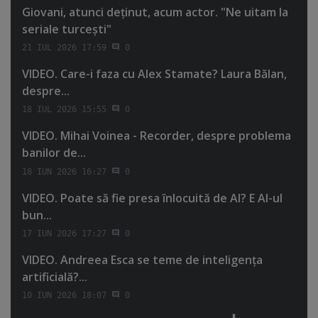
Giovani, atunci deţinut, acum actor. "Ne uitam la
seriale turceşti"
21 IUL 2026 17:59
0
VIDEO. Care-i faza cu Alex Stamate? Laura Bălan,
despre...
18 IUL 2026 15:55
0
VIDEO. Mihai Voinea - Recorder, despre problema
banilor de...
18 IUN 2026 16:27
0
VIDEO. Poate să fie presa înlocuită de AI? E AI-ul
bun...
17 IUN 2026 17:27
0
VIDEO. Andreea Esca se teme de inteligenţa
artificială?...
10 IUN 2026 18:07
0