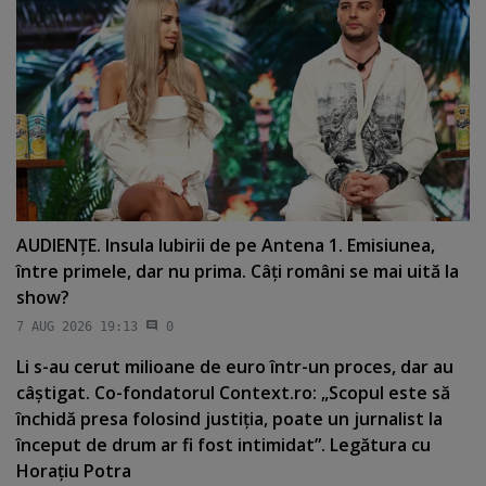
AUDIENŢE. Insula Iubirii de pe Antena 1. Emisiunea,
între primele, dar nu prima. Câţi români se mai uită la
show?
7 AUG 2026 19:13
0
Li s-au cerut milioane de euro într-un proces, dar au
câştigat. Co-fondatorul Context.ro: „Scopul este să
închidă presa folosind justiţia, poate un jurnalist la
început de drum ar fi fost intimidat”. Legătura cu
Horaţiu Potra