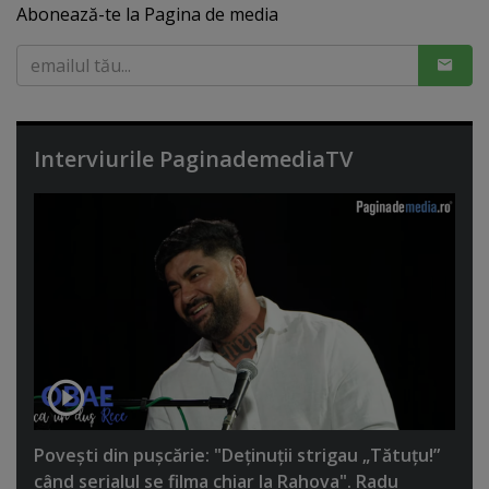
Abonează-te la Pagina de media
Interviurile PaginademediaTV
Poveşti din puşcărie: "Deţinuţii strigau „Tătuţu!”
când serialul se filma chiar la Rahova". Radu