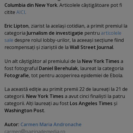
Columbia din New York
. Articolele câştigătoare pot fi
citite
AICI
.
Eric Lipton
, ziarist la acelaşi cotidian, a primit premiul la
categoria
Jurnalism de investigaţie
pentru
articolele
sale
despre rolul lobby-urilor, la aceeaşi secţiune fiind
recompensaţi şi ziariştii de la
Wall Street Journal
.
Un alt câştigător al premiului de la
New York Times
a
fost fotograful
Daniel Berehulak
, laureat la categoria
Fotografie
, tot pentru acoperirea epidemiei de Ebola.
La această ediţie au primit premii 22 de laureaţi la 21 de
categorii.
New York Times
a avut cinci finalişti la patru
categorii. Alţi laureaţi au fost
Los Angeles Times
şi
Washington Post
.
Autor:
Carmen Maria Andronache
carmen
paginademedia.ro