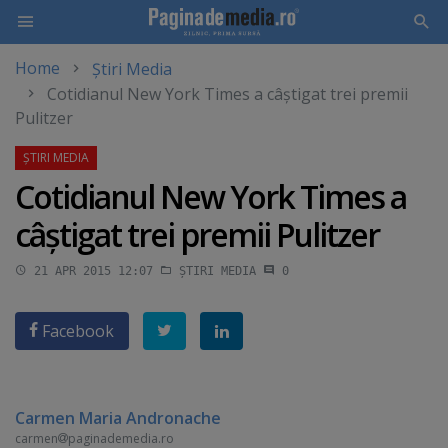
Home
Știri Media
Skip
Cotidianul New York Times a câştigat trei premii
to
Pulitzer
main
content
Cotidianul New York Times a
câştigat trei premii Pulitzer
21 APR 2015 12:07
ȘTIRI MEDIA
0
Facebook
Carmen Maria Andronache
carmen
paginademedia.ro