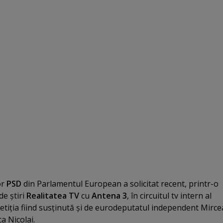
or
PSD
din Parlamentul European a solicitat recent, printr-o
de ştiri
Realitatea TV
cu
Antena 3
, în circuitul tv intern al
tiţia fiind susţinută şi de eurodeputatul independent Mirce
a Nicolai.