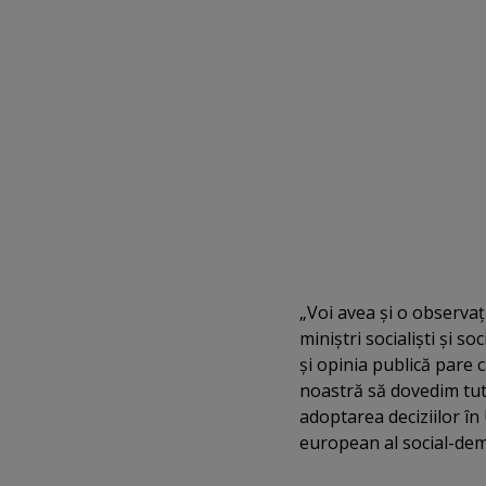
„Voi avea şi o observa
miniştri socialişti şi 
şi opinia publică pare 
noastră să dovedim tutu
adoptarea deciziilor în
european al social-dem