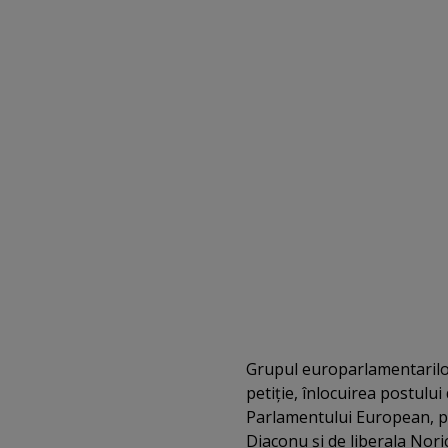
Grupul europarlamentaril
petiţie, înlocuirea postului 
Parlamentului European, pe
Diaconu şi de liberala Noric