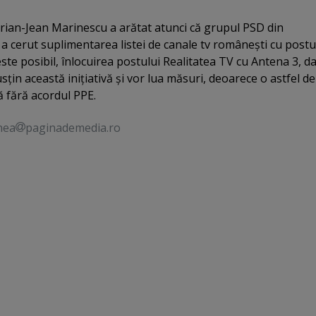
ian-Jean Marinescu a arătat atunci că grupul PSD din
 cerut suplimentarea listei de canale tv româneşti cu postu
ste posibil, înlocuirea postului Realitatea TV cu Antena 3, da
sţin această iniţiativă şi vor lua măsuri, deoarece o astfel de
ă fără acordul PPE.
nea
paginademedia.ro