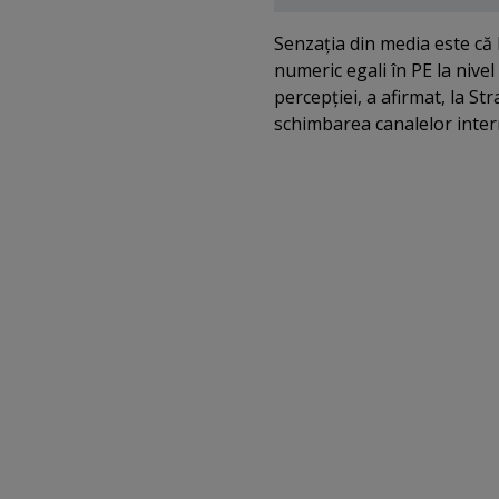
Senzaţia din media este că 
numeric egali în PE la nive
percepţiei, a afirmat, la St
schimbarea canalelor inter