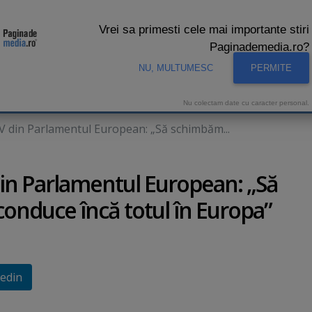
Vrei sa primesti cele mai importante stiri
Paginademedia.ro?
NU, MULTUMESC
PERMITE
CNA
INTERVIURI VIDEO
STUDIO VIDEO
AUDIENTE 
Nu colectam date cu caracter personal.
V din Parlamentul European: „Să schimbăm...
din Parlamentul European: „Să
onduce încă totul în Europa”
edin