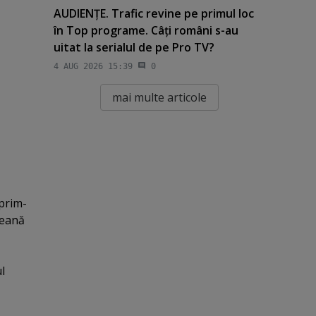
AUDIENŢE. Trafic revine pe primul loc
în Top programe. Câţi români s-au
uitat la serialul de pe Pro TV?
4 AUG 2026 15:39
0
mai multe articole
prim-
peană
l