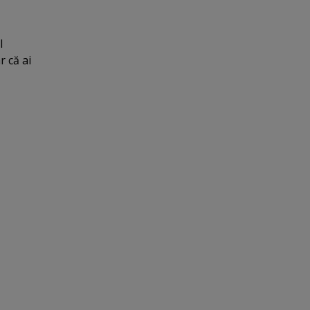
l
r că ai