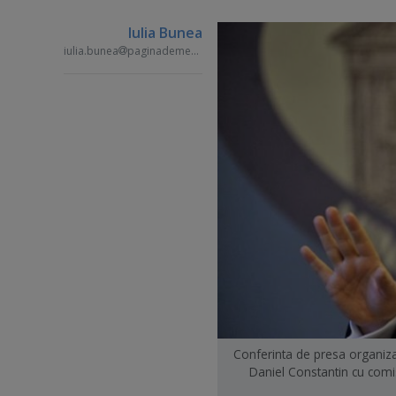
Iulia Bunea
iulia.bunea
paginademedia.ro
Conferinta de presa organizata
Daniel Constantin cu comis