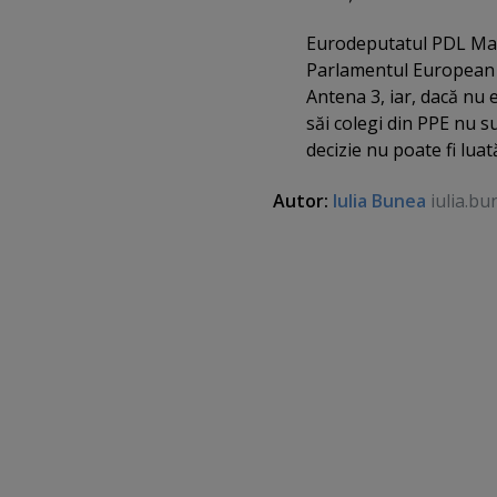
Eurodeputatul PDL Mar
Parlamentul European a
Antena 3, iar, dacă nu e
săi colegi din PPE nu su
decizie nu poate fi luat
Autor:
Iulia Bunea
iulia.bu