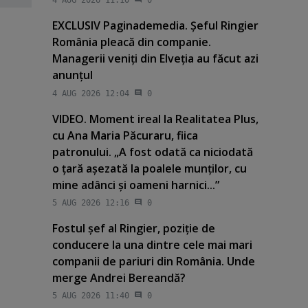
4 AUG 2026 11:10
0
EXCLUSIV Paginademedia. Şeful Ringier
România pleacă din companie.
Managerii veniţi din Elveţia au făcut azi
anunţul
4 AUG 2026 12:04
0
VIDEO. Moment ireal la Realitatea Plus,
cu Ana Maria Păcuraru, fiica
patronului. „A fost odată ca niciodată
o ţară aşezată la poalele munţilor, cu
mine adânci şi oameni harnici...”
5 AUG 2026 12:16
0
Fostul şef al Ringier, poziţie de
conducere la una dintre cele mai mari
companii de pariuri din România. Unde
merge Andrei Bereandă?
5 AUG 2026 11:40
0