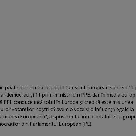
ţie poate mai amară: acum, în Consiliul European suntem 11 
social-democraţi şi 11 prim-miniştri din PPE, dar în media euro
că PPE conduce încă totul în Europa şi cred că este misiunea
ror votanţilor noştri că avem o voce şi o influenţă egale la
 Uniunea Europeană", a spus Ponta, într-o întâlnire cu grupu
ocraţilor din Parlamentul European (PE).