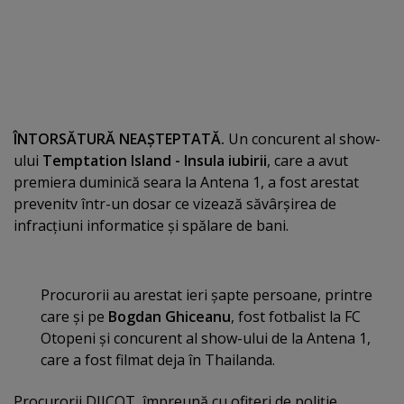
ÎNTORSĂTURĂ NEAŞTEPTATĂ.
Un concurent al show-
ului
Temptation Island - Insula iubirii
, care a avut
premiera duminică seara la Antena 1, a fost arestat
prevenitv într-un dosar ce vizează săvârşirea de
infracţiuni informatice şi spălare de bani.
Procurorii au arestat ieri şapte persoane, printre
care şi pe
Bogdan Ghiceanu
, fost fotbalist la FC
Otopeni şi concurent al show-ului de la Antena 1,
care a fost filmat deja în Thailanda.
Procurorii DIICOT, împreună cu ofiţeri de poliţie