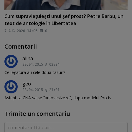
Cum supravieţuieşti unui şef prost? Petre Barbu, un
text de antologie în Libertatea
7 AUG 2026 14:06
0
Comentarii
alina
29.04.2015 @ 02:34
Ce legatura au cele doua cazuri?
geo
28.04.2015 @ 21:01
Astept ca CNA sa se ”autosesizeze”, dupa modelul Pro tv.
Trimite un comentariu
Comentariu