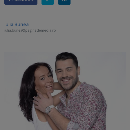
Iulia Bunea
iulia.bunea
paginademedia.ro