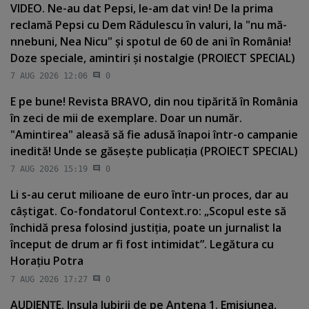
VIDEO. Ne-au dat Pepsi, le-am dat vin! De la prima
reclamă Pepsi cu Dem Rădulescu în valuri, la "nu mă-
nnebuni, Nea Nicu" şi spotul de 60 de ani în România!
Doze speciale, amintiri şi nostalgie (PROIECT SPECIAL)
7 AUG 2026 12:06
0
E pe bune! Revista BRAVO, din nou tipărită în România
în zeci de mii de exemplare. Doar un număr.
"Amintirea" aleasă să fie adusă înapoi într-o campanie
inedită! Unde se găseşte publicaţia (PROIECT SPECIAL)
7 AUG 2026 15:19
0
Li s-au cerut milioane de euro într-un proces, dar au
câştigat. Co-fondatorul Context.ro: „Scopul este să
închidă presa folosind justiţia, poate un jurnalist la
început de drum ar fi fost intimidat”. Legătura cu
Horaţiu Potra
7 AUG 2026 17:27
0
AUDIENŢE. Insula Iubirii de pe Antena 1. Emisiunea,