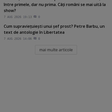
între primele, dar nu prima. Câţi români se mai uită la
show?
7 AUG 2026 19:13
0
Cum supravieţuieşti unui şef prost? Petre Barbu, un
text de antologie în Libertatea
7 AUG 2026 14:06
0
mai multe articole