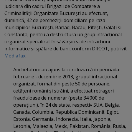
judiciară din cadrul Brigăzii de Combatere a
Criminalităţii Organizate Bucureşti au efectuat,
duminică, 42 de percheziţii domiciliare pe raza
municipiilor Bucureşti, Bârlad, Bacău, Piteşti, Galaţi şi
Constanţa, pentru a destructura un grup infracţional
organizat specializat în săvârşirea de infracţiuni
informatice şi spălare de bani, conform DIICOT, potrivit
Mediafax
.
Anchetatorii au ajuns la concluzia că în perioada
februarie - decembrie 2013, grupul infracţional
organizat, format din peste 50 de persoane,
cetăţeni români şi străini, a efectuat retrageri
frauduloase de numerar (peste 34.000 de
operaţiuni), în 24 de state, respectiv SUA, Belgia,
Canada, Columbia, Republica Dominicană, Egipt,
Estonia, Germania, Indonezia, Italia, Japonia,
Letonia, Malaezia, Mexic, Pakistan, România, Rusia,