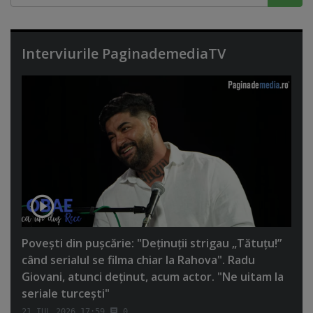
Interviurile PaginademediaTV
Poveşti din puşcărie: "Deţinuţii strigau „Tătuţu!”
când serialul se filma chiar la Rahova". Radu
Giovani, atunci deţinut, acum actor. "Ne uitam la
seriale turceşti"
21 IUL 2026 17:59
0