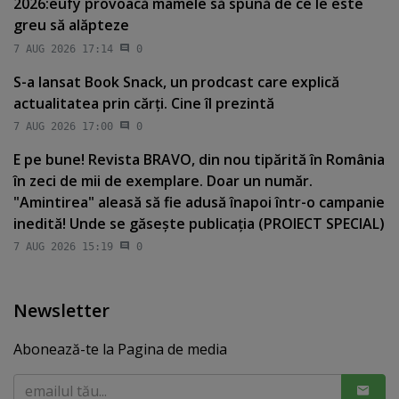
2026:eufy provoacă mamele să spună de ce le este
greu să alăpteze
7 AUG 2026 17:14
0
S-a lansat Book Snack, un prodcast care explică
actualitatea prin cărţi. Cine îl prezintă
7 AUG 2026 17:00
0
E pe bune! Revista BRAVO, din nou tipărită în România
în zeci de mii de exemplare. Doar un număr.
"Amintirea" aleasă să fie adusă înapoi într-o campanie
inedită! Unde se găseşte publicaţia (PROIECT SPECIAL)
7 AUG 2026 15:19
0
Newsletter
Abonează-te la Pagina de media