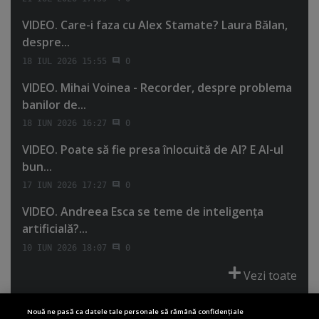
VIDEO. Care-i faza cu Alex Stamate? Laura Bălan,
despre...
18 IUL 2026 15:55
0
VIDEO. Mihai Voinea - Recorder, despre problema
banilor de...
18 IUN 2026 16:27
0
VIDEO. Poate să fie presa înlocuită de AI? E AI-ul
bun...
17 IUN 2026 17:27
0
VIDEO. Andreea Esca se teme de inteligenţa
artificială?...
10 IUN 2026 18:07
0
Vezi toate
Nouă ne pasă ca datele tale personale să rămână confidențiale