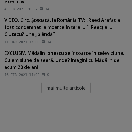
executiv
4 FEB 2021 20:57
14
VIDEO. Circ. Şoşoacă, la România TV: „Raed Arafat a
fost condamnat la moarte în ţara lui”. Reacţia lui
Ciutacu? Una „blândă”
11 MAR 2021 17:00
14
EXCLUSIV. Mădălin Ionescu se întoarce în televiziune.
Cu emisiune de seară. Unde? Imagini cu Mădălin de
acum 20 de ani
16 FEB 2021 14:02
9
mai multe articole