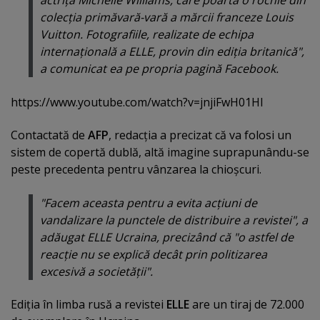
actriţa Michelle Williams, care poartă o rochie din
colecţia primăvară-vară a mărcii franceze Louis
Vuitton. Fotografiile, realizate de echipa
internaţională a ELLE, provin din ediţia britanică",
a comunicat ea pe propria pagină Facebook.
https://www.youtube.com/watch?v=jnjiFwH01HI
Contactată de
AFP
, redacţia a precizat că va folosi un
sistem de copertă dublă, altă imagine suprapunându-se
peste precedenta pentru vânzarea la chioşcuri.
"Facem aceasta pentru a evita acţiuni de
vandalizare la punctele de distribuire a revistei", a
adăugat ELLE Ucraina, precizând că "o astfel de
reacţie nu se explică decât prin politizarea
excesivă a societăţii".
Ediţia în limba rusă a revistei
ELLE
are un tiraj de 72.000