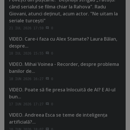
când serialul se filma chiar la Rahova". Radu
Giovani, atunci deţinut, acum actor. "Ne uitam la
seriale turceşti"
21 IUL 2026 17:59
0
VIDEO. Care-i faza cu Alex Stamate? Laura Bălan,
despre...
18 IUL 2026 15:55
0
VIDEO. Mihai Voinea - Recorder, despre problema
banilor de...
18 IUN 2026 16:27
0
VIDEO. Poate să fie presa înlocuită de AI? E AI-ul
bun...
17 IUN 2026 17:27
0
VIDEO. Andreea Esca se teme de inteligenţa
artificială?...
10 IUN 2026 18:07
0