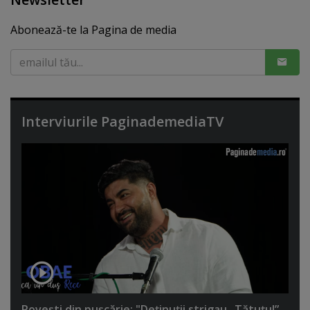
Abonează-te la Pagina de media
Interviurile PaginademediaTV
Poveşti din puşcărie: "Deţinuţii strigau „Tătuţu!”