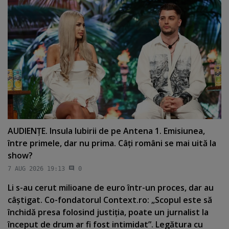
AUDIENŢE. Insula Iubirii de pe Antena 1. Emisiunea,
între primele, dar nu prima. Câţi români se mai uită la
show?
7 AUG 2026 19:13
0
Li s-au cerut milioane de euro într-un proces, dar au
câştigat. Co-fondatorul Context.ro: „Scopul este să
închidă presa folosind justiţia, poate un jurnalist la
început de drum ar fi fost intimidat”. Legătura cu