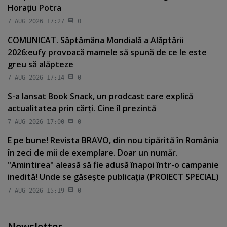
Horaţiu Potra
7 AUG 2026 17:27
0
COMUNICAT. Săptămâna Mondială a Alăptării
2026:eufy provoacă mamele să spună de ce le este
greu să alăpteze
7 AUG 2026 17:14
0
S-a lansat Book Snack, un prodcast care explică
actualitatea prin cărţi. Cine îl prezintă
7 AUG 2026 17:00
0
E pe bune! Revista BRAVO, din nou tipărită în România
în zeci de mii de exemplare. Doar un număr.
"Amintirea" aleasă să fie adusă înapoi într-o campanie
inedită! Unde se găseşte publicaţia (PROIECT SPECIAL)
7 AUG 2026 15:19
0
Newsletter