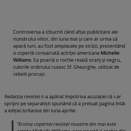
Controversa a izbucnit când afişe publicitare ale
numărului viitor, din luna mai şi care ar urma să
apară luni, au fost amplasate pe străzi, prezentând
o copertă consacrată actriţei americane
Michelle
Williams
. Ea poartă o rochie reiată oranj şi negru,
culorile ordinului rusesc Sf. Gheorghe, utilizat de
rebelii proruşi.
Redacţia revistei s-a apărat împotriva acuzaţiei că i-ar
sprijini pe separatişti spunând că a preluat pagina întâi
a ediţiei britanice din luna aprilie.
"Eroina copertei revistei noastre din mai este