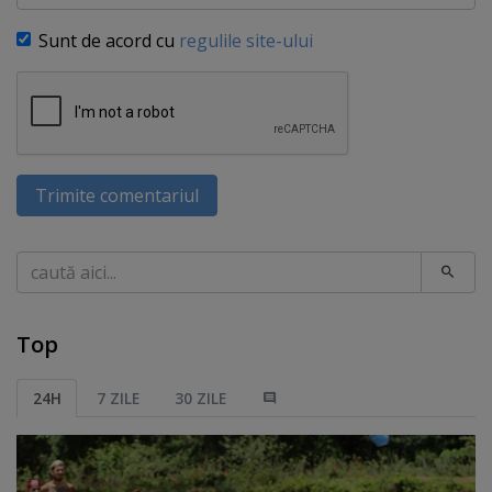
Sunt de acord cu
regulile site-ului
Trimite comentariul
Caută
Top
24H
7 ZILE
30 ZILE