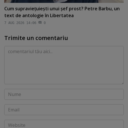
Cum supravieţuieşti unui şef prost? Petre Barbu, un
text de antologie în Libertatea
7 AUG 2026 14:06
0
Trimite un comentariu
Comentariu
Nume
Email
Website