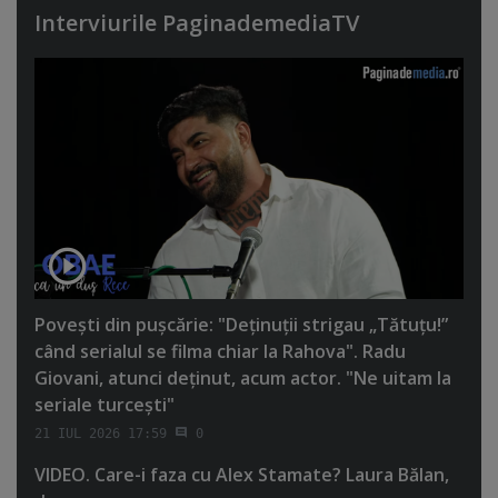
Interviurile PaginademediaTV
Poveşti din puşcărie: "Deţinuţii strigau „Tătuţu!”
când serialul se filma chiar la Rahova". Radu
Giovani, atunci deţinut, acum actor. "Ne uitam la
seriale turceşti"
21 IUL 2026 17:59
0
VIDEO. Care-i faza cu Alex Stamate? Laura Bălan,