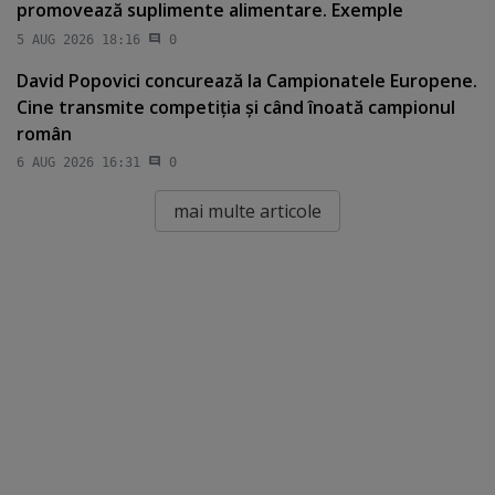
promovează suplimente alimentare. Exemple
5 AUG 2026 18:16
0
David Popovici concurează la Campionatele Europene.
Cine transmite competiţia şi când înoată campionul
român
6 AUG 2026 16:31
0
mai multe articole