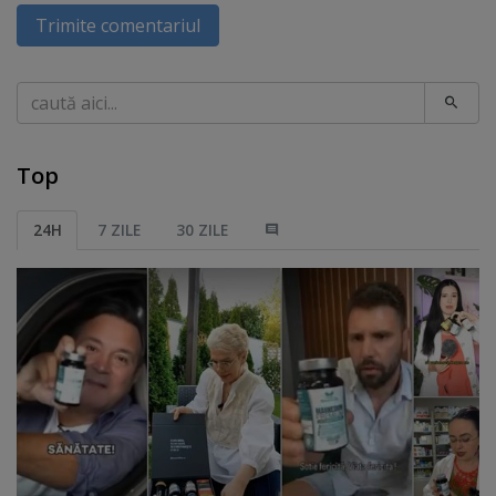
Trimite comentariul
Caută
Top
24H
7 ZILE
30 ZILE