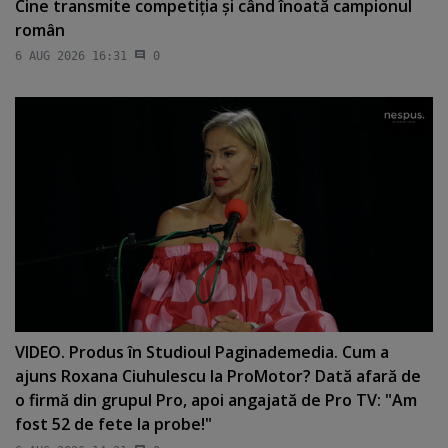
Cine transmite competiţia şi când înoată campionul
român
6 AUG 2026 16:31
0
VIDEO. Produs în Studioul Paginademedia. Cum a
ajuns Roxana Ciuhulescu la ProMotor? Dată afară de
o firmă din grupul Pro, apoi angajată de Pro TV: "Am
fost 52 de fete la probe!"