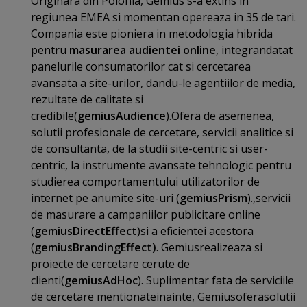
Originara din Polonia, Gemius s-a extins in
regiunea EMEA si momentan opereaza in 35 de tari.
Compania este pioniera in metodologia hibrida
pentru
masurarea audientei online
, integrandatat
panelurile consumatorilor cat si cercetarea
avansata a site-urilor, dandu-le agentiilor de media,
rezultate de calitate si
credibile(
gemiusAudience
).Ofera de asemenea,
solutii profesionale de cercetare, servicii analitice si
de consultanta, de la studii site-centric si user-
centric, la instrumente avansate tehnologic pentru
studierea comportamentului utilizatorilor de
internet pe anumite site-uri (
gemiusPrism
).,servicii
de masurare a campaniilor publicitare online
(
gemiusDirectEffect
)si a eficientei acestora
(
gemiusBrandingEffect)
. Gemiusrealizeaza si
proiecte de cercetare cerute de
clienti(
gemiusAdHoc
). Suplimentar fata de serviciile
de cercetare mentionateinainte, Gemiusoferasolutii