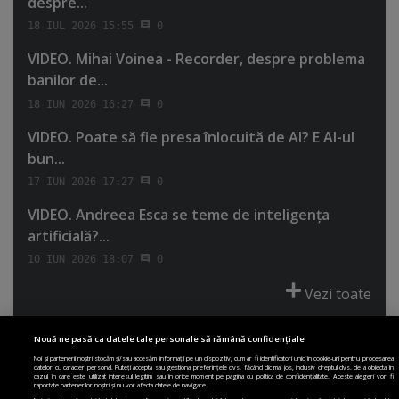
despre...
18 IUL 2026 15:55
0
VIDEO. Mihai Voinea - Recorder, despre problema
banilor de...
18 IUN 2026 16:27
0
VIDEO. Poate să fie presa înlocuită de AI? E AI-ul
bun...
17 IUN 2026 17:27
0
VIDEO. Andreea Esca se teme de inteligenţa
artificială?...
10 IUN 2026 18:07
0
Vezi toate
Nouă ne pasă ca datele tale personale să rămână confidențiale
Noi și partenerii noștri stocăm și/sau accesăm informații pe un dispozitiv, cum ar fi identificatori unici în cookie-uri pentru procesarea
datelor cu caracter personal. Puteți accepta sau gestiona preferințele dvs. făcând clic mai jos, inclusiv dreptul dvs. de a obiecta în
cazul în care este utilizat interesul legitim sau în orice moment pe pagina cu politica de confidențialitate. Aceste alegeri vor fi
PRIMA PAGINĂ
POLITICA DE COLECTARE ACORD COOKIE
raportate partenerilor noștri și nu vor afecta datele de navigare.