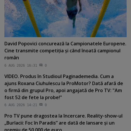
David Popovici concurează la Campionatele Europene.
Cine transmite competiţia şi când înoată campionul
român
6 AUG 2026 16:31
0
VIDEO. Produs în Studioul Paginademedia. Cum a
ajuns Roxana Ciuhulescu la ProMotor? Dată afară de
o firmă din grupul Pro, apoi angajată de Pro TV: "Am
fost 52 de fete la probe!"
6 AUG 2026 14:21
0
Pro TV pune dragostea la încercare. Reality-show-ul
„Burlacii: Foc în Paradis” are dată de lansare şi un
premiu de 50.000 de euro