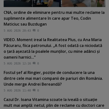
CNA, ordine de eliminare pentru mai multe reclame la
suplimente alimentare în care apar Teo, Codin
Maticiuc sau Buzdugan
5 AUG 2026 20:43
0
VIDEO. Moment ireal la Realitatea Plus, cu Ana Maria
Păcuraru, fiica patronului. „A fost odată ca niciodată
o ţară aşezată la poalele munţilor, cu mine adânci şi
oameni harnici...”
5 AUG 2026 12:16
0
Fostul şef al Ringier, poziţie de conducere la una
dintre cele mai mari companii de pariuri din România.
Unde merge Andrei Bereandă?
5 AUG 2026 11:40
0
Cazul Dr. Ioana Vitamina scoate la iveală o situaţie
mult mai amplă: netul, plin de reclame cu doctori care