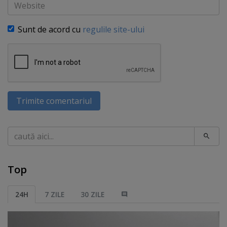
Website
Sunt de acord cu
regulile site-ului
Trimite comentariul
Caută
Top
24H
7 ZILE
30 ZILE