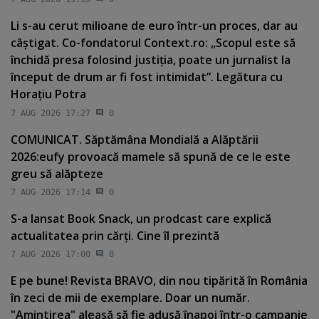
Li s-au cerut milioane de euro într-un proces, dar au
câştigat. Co-fondatorul Context.ro: „Scopul este să
închidă presa folosind justiţia, poate un jurnalist la
început de drum ar fi fost intimidat”. Legătura cu
Horaţiu Potra
7 AUG 2026 17:27
0
COMUNICAT. Săptămâna Mondială a Alăptării
2026:eufy provoacă mamele să spună de ce le este
greu să alăpteze
7 AUG 2026 17:14
0
S-a lansat Book Snack, un prodcast care explică
actualitatea prin cărţi. Cine îl prezintă
7 AUG 2026 17:00
0
E pe bune! Revista BRAVO, din nou tipărită în România
în zeci de mii de exemplare. Doar un număr.
"Amintirea" aleasă să fie adusă înapoi într-o campanie