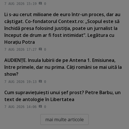
7 AUG 2026 15:19
0
Li s-au cerut milioane de euro într-un proces, dar au
câştigat. Co-fondatorul Context.ro: „Scopul este să
închidă presa folosind justiţia, poate un jurnalist la
început de drum ar fi fost intimidat”. Legătura cu
Horaţiu Potra
7 AUG 2026 17:27
0
AUDIENŢE. Insula Iubirii de pe Antena 1. Emisiunea,
între primele, dar nu prima. Câţi români se mai uită la
show?
7 AUG 2026 19:13
0
Cum supravieţuieşti unui şef prost? Petre Barbu, un
text de antologie în Libertatea
7 AUG 2026 14:06
0
mai multe articole