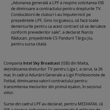
„Adunarea generală a LPF a respins solicitarea ISB
de diminuare a contractului pentru drepturile TV.
Conducătorii de cluburi l-au împuternicit pe
preşedintele LPF, Gino Iorgulescu, să facă toate
demersurile pentru ca acest contract să se deruleze
conform prevederilor sale", a declarat Narcis
Răducan, preşedintele CS Pandurii Târgu Jiu,
pentru sursa citată.
Compania
Intel Sky Broadcast
(ISB) din Malta,
deţinătoarea dreturilor TV pentru Liga I, a cerut, la 26
mai, în cadrul Adunării Generale a Ligii Profesioniste de
Fotbal, diminuarea valorii contractului pentru
transmiterea meciurilor din primul eşalon, în sezonul
viitor.
Surse din cadrul LPF au declarat, pentru MEDIAFAX, că
ISB a propus reducerea cu aproximativ 6 milioane de