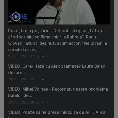
Poveşti din puşcărie: "Deţinuţii strigau „Tătuţu!”
când serialul se filma chiar la Rahova". Radu
Giovani, atunci deţinut, acum actor. "Ne uitam la
seriale turceşti"
21 IUL 2026 17:59
0
VIDEO. Care-i faza cu Alex Stamate? Laura Bălan,
despre...
18 IUL 2026 15:55
0
VIDEO. Mihai Voinea - Recorder, despre problema
banilor de...
18 IUN 2026 16:27
0
VIDEO. Poate să fie presa înlocuită de AI? E AI-ul