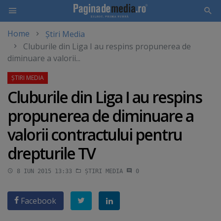
Home
Știri Media
Skip
Cluburile din Liga I au respins propunerea de
to
diminuare a valorii...
main
content
Cluburile din Liga I au respins
propunerea de diminuare a
valorii contractului pentru
drepturile TV
8 IUN 2015 13:33
ȘTIRI MEDIA
0
Facebook