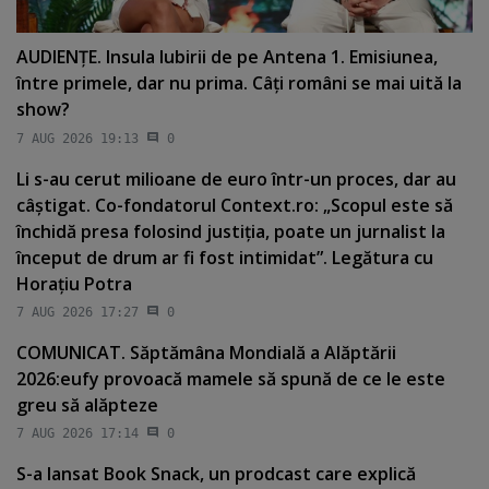
AUDIENŢE. Insula Iubirii de pe Antena 1. Emisiunea,
între primele, dar nu prima. Câţi români se mai uită la
show?
7 AUG 2026 19:13
0
Li s-au cerut milioane de euro într-un proces, dar au
câştigat. Co-fondatorul Context.ro: „Scopul este să
închidă presa folosind justiţia, poate un jurnalist la
început de drum ar fi fost intimidat”. Legătura cu
Horaţiu Potra
7 AUG 2026 17:27
0
COMUNICAT. Săptămâna Mondială a Alăptării
2026:eufy provoacă mamele să spună de ce le este
greu să alăpteze
7 AUG 2026 17:14
0
S-a lansat Book Snack, un prodcast care explică