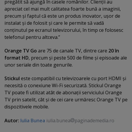
pregătit să ajungă în casele românilor. Clienţii au
apreciat cel mai mult calitatea foarte bună a imaginii,
precum şi faptul că este un produs inovator, uşor de
instalat şi de folosit şi care le permite să vadă
conţinutul pe ecranul televizorului, în timp ce folosesc
telefonul pentru altceva.”
Orange TV Go
are 75 de canale TV, dintre care
20 în
format HD
, precum şi peste 500 de filme şi episoade ale
unor seriale din toate genurile.
Stickul
este compatibil cu televizoarele cu port HDMI şi
necesită o conexiune Wi-Fi securizată. Stickul Orange
TV poate fi utilizat atât de abonaţii serviciului Orange
TV prin satelit, cât şi de cei care urmăresc Orange TV pe
dispozitivele mobile.
Autor:
Iulia Bunea
iulia.bunea
paginademedia.ro