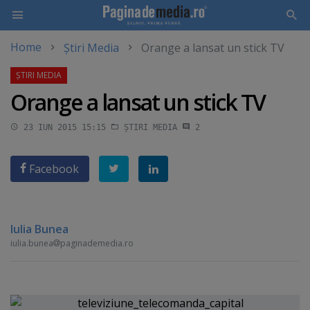
Home
Știri Media
Orange a lansat un stick TV
Skip
to
main
Orange a lansat un stick TV
content
23 IUN 2015 15:15
ȘTIRI MEDIA
2
Facebook
Iulia Bunea
iulia.bunea
paginademedia.ro