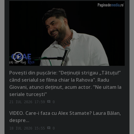
Poveşti din puşcărie: "Deţinuţii strigau „Tătuţu!”
când serialul se filma chiar la Rahova". Radu
Giovani, atunci deţinut, acum actor. "Ne uitam la
seriale turceşti"
21 IUL 2026 17:59
0
VIDEO. Care-i faza cu Alex Stamate? Laura Bălan,
despre...
18 IUL 2026 15:55
0