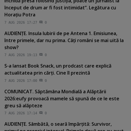
închidă presa folosind justiţia, poate un jurnalist la
început de drum ar fi fost intimidat”. Legătura cu
Horaţiu Potra
7 AUG 2026 17:27
0
AUDIENŢE. Insula Iubirii de pe Antena 1. Emisiunea,
între primele, dar nu prima. Câţi români se mai uită la
show?
7 AUG 2026 19:13
0
S-a lansat Book Snack, un prodcast care explică
actualitatea prin cărţi. Cine îl prezintă
7 AUG 2026 17:00
0
COMUNICAT. Săptămâna Mondială a Alăptării
2026:eufy provoacă mamele să spună de ce le este
greu să alăpteze
7 AUG 2026 17:14
0
AUDIENŢE. Sâmbătă, o seară împărţită: Survivor,
primul pe propriul interval. Primele două ore au avut