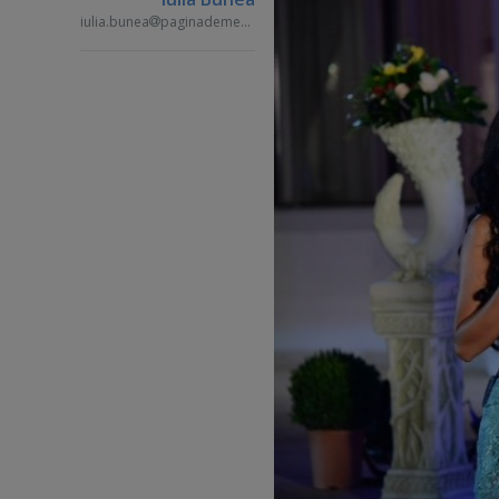
iulia.bunea
paginademedia.ro