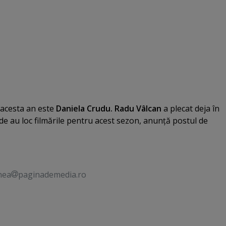
 acesta an este
Daniela Crudu. Radu Vâlcan
a plecat deja în
unde au loc filmările pentru acest sezon, anunţă postul de
nea
paginademedia.ro