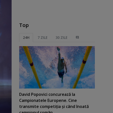
Top
24H
7 ZILE
30 ZILE
David Popovici concurează la
Campionatele Europene. Cine
transmite competiţia şi când înoată
campionul român