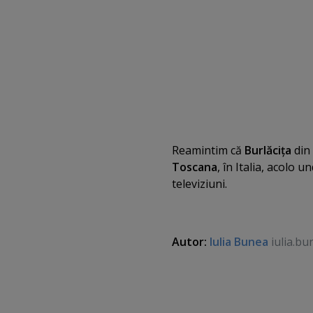
Reamintim că
Burlăciţa
din
Toscana
, în Italia, acolo 
televiziuni.
Autor:
Iulia Bunea
iulia.bu