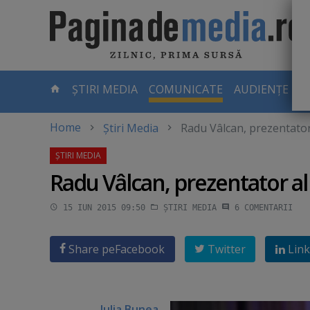
Skip
to
main
content
-
ȘTIRI MEDIA
COMUNICATE
AUDIENȚE TV
PAGINA
CURENTĂ
Home
Știri Media
Radu Vâlcan, prezentator 
Radu Vâlcan, prezentator al 
15 IUN 2015 09:50
ȘTIRI MEDIA
6
COMENTARII
Share pe
Facebook
Twitter
Link
Iulia Bunea