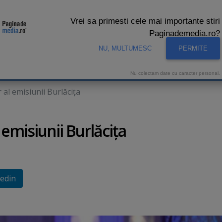
Vrei sa primesti cele mai importante stiri
Paginademedia.ro?
NU, MULTUMESC
PERMITE
CNA
INTERVIURI VIDEO
STUDIO VIDEO
AUDIENTE 
Nu colectam date cu caracter personal.
al emisiunii Burlăciţa
emisiunii Burlăciţa
edin