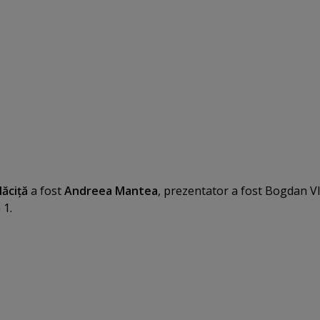
lăciţă
a fost
Andreea Mantea
, prezentator a fost Bogdan V
 1.