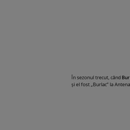
În sezonul trecut, când
Bur
şi el fost „Burlac” la Antena