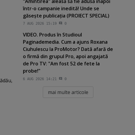
"Amintirea" aleasă să fie adusă înapoi
într-o campanie inedită! Unde se
găseşte publicaţia (PROIECT SPECIAL)
7 AUG 2026 15:19
0
VIDEO. Produs în Studioul
Paginademedia. Cum a ajuns Roxana
Ciuhulescu la ProMotor? Dată afară de
o firmă din grupul Pro, apoi angajată
de Pro TV: "Am fost 52 de fete la
probe!"
6 AUG 2026 14:21
0
lădău,
mai multe articole