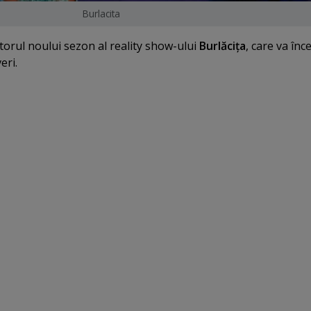
Burlacita
orul noului sezon al reality show-ului
Burlăciţa
, care va înc
eri.