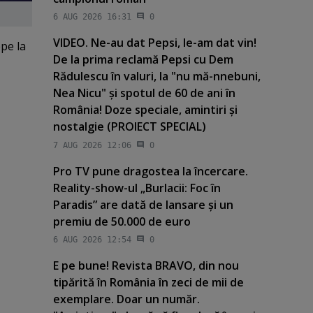
6 AUG 2026 16:31
0
VIDEO. Ne-au dat Pepsi, le-am dat vin!
epe la
De la prima reclamă Pepsi cu Dem
Rădulescu în valuri, la "nu mă-nnebuni,
Nea Nicu" şi spotul de 60 de ani în
România! Doze speciale, amintiri şi
nostalgie (PROIECT SPECIAL)
7 AUG 2026 12:06
0
Pro TV pune dragostea la încercare.
Reality-show-ul „Burlacii: Foc în
Paradis” are dată de lansare şi un
premiu de 50.000 de euro
6 AUG 2026 12:54
0
E pe bune! Revista BRAVO, din nou
tipărită în România în zeci de mii de
exemplare. Doar un număr.