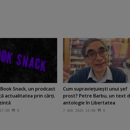
t Book Snack, un prodcast
Cum supravieţuieşti unui şef
că actualitatea prin cărţi.
prost? Petre Barbu, un text 
ezintă
antologie în Libertatea
17:00
0
7 AUG 2026 14:06
0