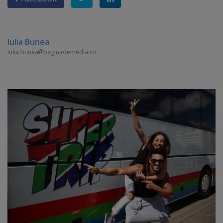
Iulia Bunea
iulia.bunea
paginademedia.ro