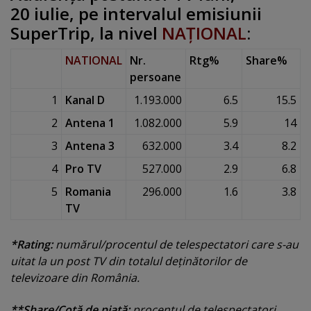
20 iulie, pe intervalul emisiunii
SuperTrip, la nivel
NAŢIONAL
:
NATIONAL
Nr.
Rtg%
Share%
persoane
1
Kanal D
1.193.000
6.5
15.5
2
Antena 1
1.082.000
5.9
14
3
Antena 3
632.000
3.4
8.2
4
Pro TV
527.000
2.9
6.8
5
Romania
296.000
1.6
3.8
TV
*Rating:
numărul/procentul de telespectatori care s-au
uitat la un post TV din totalul deţinătorilor de
televizoare din România.
**Share/Cotă de piaţă:
procentul de telespectatori