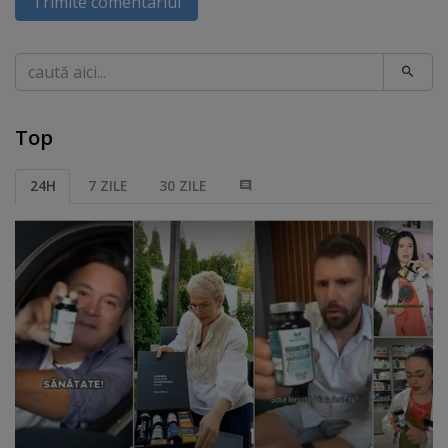
Trimite comentariul
Caută
Top
24H
7 ZILE
30 ZILE