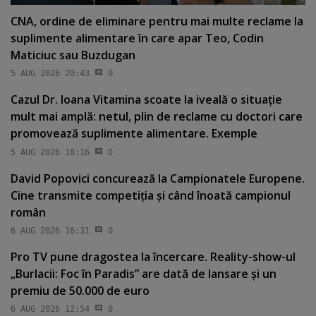
CNA, ordine de eliminare pentru mai multe reclame la
suplimente alimentare în care apar Teo, Codin
Maticiuc sau Buzdugan
5 AUG 2026 20:43
0
Cazul Dr. Ioana Vitamina scoate la iveală o situaţie
mult mai amplă: netul, plin de reclame cu doctori care
promovează suplimente alimentare. Exemple
5 AUG 2026 18:16
0
David Popovici concurează la Campionatele Europene.
Cine transmite competiţia şi când înoată campionul
român
6 AUG 2026 16:31
0
Pro TV pune dragostea la încercare. Reality-show-ul
„Burlacii: Foc în Paradis” are dată de lansare şi un
premiu de 50.000 de euro
6 AUG 2026 12:54
0