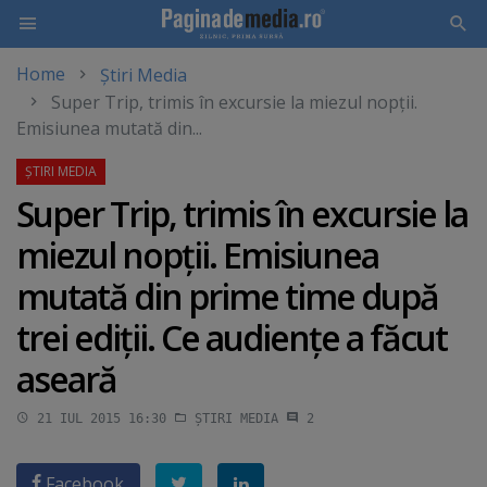
Home
Știri Media
Skip
Super Trip, trimis în excursie la miezul nopţii.
to
Emisiunea mutată din...
main
content
Super Trip, trimis în excursie la
miezul nopţii. Emisiunea
mutată din prime time după
trei ediţii. Ce audienţe a făcut
aseară
21 IUL 2015 16:30
ȘTIRI MEDIA
2
Facebook