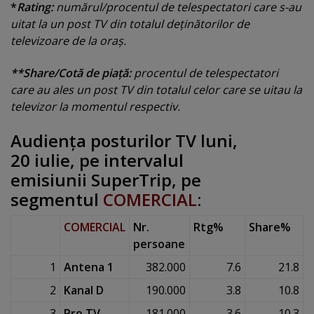
*
Rating:
numărul/procentul de telespectatori care s-au
uitat la un post TV din totalul deţinătorilor de
televizoare de la oraş.
**Share/Cotă de piaţă:
procentul de telespectatori
care au ales un post TV din totalul celor care se uitau la
televizor la momentul respectiv.
Audienţa posturilor TV luni
,
20 iulie, pe intervalul
emisiunii SuperTrip
, pe
segmentul
COMERCIAL
:
COMERCIAL
Nr.
Rtg%
Share%
persoane
1
Antena 1
382.000
7.6
21.8
2
Kanal D
190.000
3.8
10.8
3
Pro TV
181.000
3.6
10.3