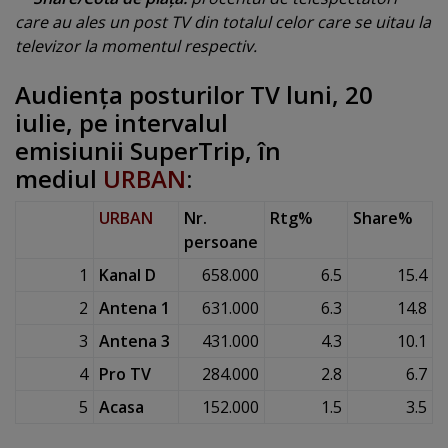
care au ales un post TV din totalul celor care se uitau la
televizor la momentul respectiv.
Audienţa posturilor TV luni
, 20
iulie, pe intervalul
emisiunii SuperTrip
, în
mediul
URBAN
:
URBAN
Nr.
Rtg%
Share%
persoane
1
Kanal D
658.000
6.5
15.4
2
Antena 1
631.000
6.3
14.8
3
Antena 3
431.000
4.3
10.1
4
Pro TV
284.000
2.8
6.7
5
Acasa
152.000
1.5
3.5