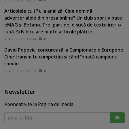
7 AUG 2026 12:06
0
Articolele cu (P), la analiză. Cine domină
advertorialele din presa online? Un club sportiv bate
eMAG şi Betano. Trei partide, o sută de texte într-o
lună. Şi Nibiru are multe articole plătite
7 AUG 2026 11:44
0
David Popovici concurează la Campionatele Europene.
Cine transmite competiţia şi când înoată campionul
român
6 AUG 2026 16:31
0
Newsletter
Abonează-te la Pagina de media