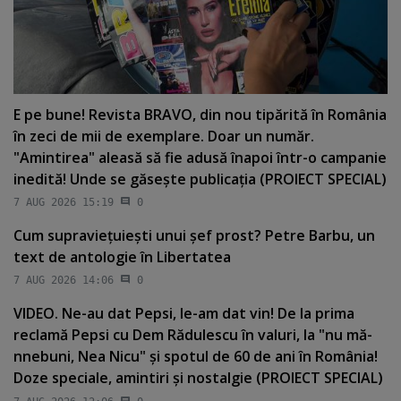
E pe bune! Revista BRAVO, din nou tipărită în România
în zeci de mii de exemplare. Doar un număr.
"Amintirea" aleasă să fie adusă înapoi într-o campanie
inedită! Unde se găseşte publicaţia (PROIECT SPECIAL)
7 AUG 2026 15:19
0
Cum supravieţuieşti unui şef prost? Petre Barbu, un
text de antologie în Libertatea
7 AUG 2026 14:06
0
VIDEO. Ne-au dat Pepsi, le-am dat vin! De la prima
reclamă Pepsi cu Dem Rădulescu în valuri, la "nu mă-
nnebuni, Nea Nicu" şi spotul de 60 de ani în România!
Doze speciale, amintiri şi nostalgie (PROIECT SPECIAL)