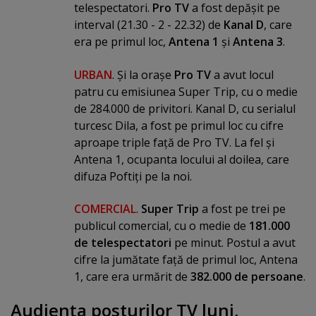
telespectatori.
Pro TV
a fost depăşit pe
interval (21.30 - 2 - 22.32) de
Kanal D
, care
era pe primul loc,
Antena 1
şi
Antena 3
.
URBAN
. Şi la oraşe
Pro TV
a avut locul
patru cu emisiunea Super Trip, cu o medie
de 284.000 de privitori. Kanal D, cu serialul
turcesc Dila, a fost pe primul loc cu cifre
aproape triple faţă de Pro TV. La fel şi
Antena 1, ocupanta locului al doilea, care
difuza Poftiţi pe la noi.
COMERCIAL
.
Super Trip
a fost pe trei pe
publicul comercial, cu o medie de
181.000
de telespectatori
pe minut. Postul a avut
cifre la jumătate faţă de primul loc, Antena
1, care era urmărit de
382.000 de persoane
.
Audienţa posturilor TV luni,