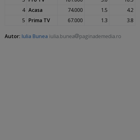
4
Acasa
74.000
1.5
4.2
5
Prima TV
67.000
1.3
3.8
Autor:
Iulia Bunea
iulia.bunea
paginademedia.ro