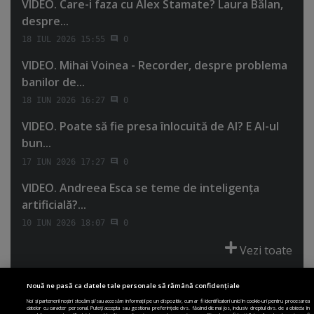
VIDEO. Care-i faza cu Alex Stamate? Laura Bălan,
despre...
18 IUL 2026 15:55
0
VIDEO. Mihai Voinea - Recorder, despre problema
banilor de...
18 IUN 2026 16:27
0
VIDEO. Poate să fie presa înlocuită de AI? E AI-ul
bun...
17 IUN 2026 17:27
0
VIDEO. Andreea Esca se teme de inteligenţa
artificială?...
10 IUN 2026 18:07
0
Vezi toate
Nouă ne pasă ca datele tale personale să rămână confidențiale
Noi și partenerii noștri stocăm și/sau accesăm informații pe un dispozitiv, cum ar fi identificatori unici în cookie-uri pentru procesarea
datelor cu caracter personal. Puteți accepta sau gestiona preferințele dvs. făcând clic mai jos, inclusiv dreptul dvs. de a obiecta în