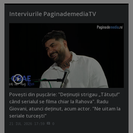
Interviurile PaginademediaTV
Poveşti din puşcărie: "Deţinuţii strigau „Tătuţu!”
când serialul se filma chiar la Rahova". Radu
Giovani, atunci deţinut, acum actor. "Ne uitam la
seriale turceşti"
21 IUL 2026 17:59
0