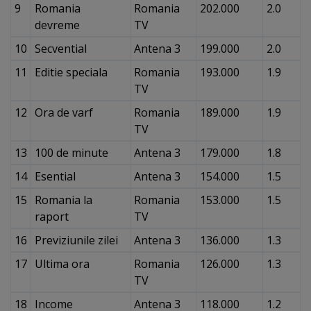
9
Romania
Romania
202.000
2.0
devreme
TV
10
Secvential
Antena 3
199.000
2.0
11
Editie speciala
Romania
193.000
1.9
TV
12
Ora de varf
Romania
189.000
1.9
TV
13
100 de minute
Antena 3
179.000
1.8
14
Esential
Antena 3
154.000
1.5
15
Romania la
Romania
153.000
1.5
raport
TV
16
Previziunile zilei
Antena 3
136.000
1.3
17
Ultima ora
Romania
126.000
1.3
TV
18
Income
Antena 3
118.000
1.2