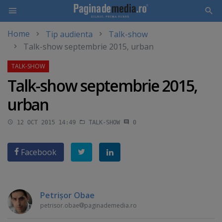
Home
Tip audienta
Talk-show
Skip
Talk-show septembrie 2015, urban
to
main
content
Talk-show septembrie 2015,
urban
12 OCT 2015 14:49
TALK-SHOW
0
Facebook
Petrişor Obae
petrisor.obae
paginademedia.ro