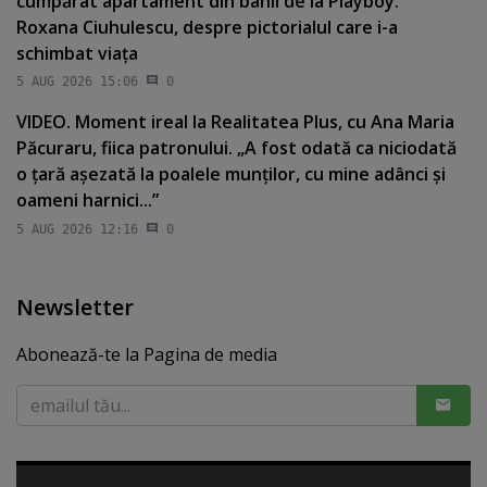
cumpărat apartament din banii de la Playboy.”
Roxana Ciuhulescu, despre pictorialul care i-a
schimbat viaţa
5 AUG 2026 15:06
0
VIDEO. Moment ireal la Realitatea Plus, cu Ana Maria
Păcuraru, fiica patronului. „A fost odată ca niciodată
o ţară aşezată la poalele munţilor, cu mine adânci şi
oameni harnici...”
5 AUG 2026 12:16
0
Newsletter
Abonează-te la Pagina de media