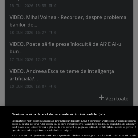
18 IUL 2026 15:55
0
VIDEO. Mihai Voinea - Recorder, despre problema
banilor de...
18 IUN 2026 16:27
0
VIDEO. Poate să fie presa înlocuită de AI? E AI-ul
bun...
17 IUN 2026 17:27
0
VIDEO. Andreea Esca se teme de inteligenţa
artificială?...
10 IUN 2026 18:07
0
Vezi toate
Nouă ne pasă ca datele tale personale să rămână confidențiale
Noi și partenerii noștri stocăm și/sau accesăm informații pe un dispozitiv, cum ar fi identificatori unici în cookie-uri pentru procesarea
datelor cu caracter personal. Puteți accepta sau gestiona preferințele dvs. făcând clic mai jos, inclusiv dreptul dvs. de a obiecta în
cazul în care este utilizat interesul legitim sau în orice moment pe pagina cu politica de confidențialitate. Aceste alegeri vor fi
PRIMA PAGINĂ
POLITICA DE COLECTARE ACORD COOKIE
raportate partenerilor noștri și nu vor afecta datele de navigare.
POLITICA DE CONFIDENȚIALITATE
DESPRE SITE
ECHIPA
Noi si partenerii nostri (retelele de socializare si agentiile de publicitate partenere, precum si furnizorii nostri de servicii de date