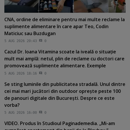
CNA, ordine de eliminare pentru mai multe reclame la
suplimente alimentare în care apar Teo, Codin
Maticiuc sau Buzdugan
5 AUG 2026 20:43
0
Cazul Dr. Ioana Vitamina scoate la iveală o situaţie
mult mai amplă: netul, plin de reclame cu doctori care
promovează suplimente alimentare. Exemple
5 AUG 2026 18:16
0
Se sting luminile din publicitatea stradală. Unul dintre
cei mai mari jucători din outdoor opreşte peste 100
de panouri digitale din Bucureşti. Despre ce este
vorba?
5 AUG 2026 16:00
0
VIDEO. Produs în Studioul Paginademedia. „Mi-am