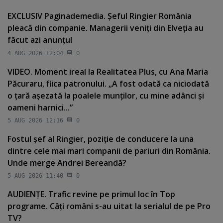
EXCLUSIV Paginademedia. Şeful Ringier România
pleacă din companie. Managerii veniţi din Elveţia au
făcut azi anunţul
4 AUG 2026 12:04
0
VIDEO. Moment ireal la Realitatea Plus, cu Ana Maria
Păcuraru, fiica patronului. „A fost odată ca niciodată
o ţară aşezată la poalele munţilor, cu mine adânci şi
oameni harnici...”
5 AUG 2026 12:16
0
Fostul şef al Ringier, poziţie de conducere la una
dintre cele mai mari companii de pariuri din România.
Unde merge Andrei Bereandă?
5 AUG 2026 11:40
0
AUDIENŢE. Trafic revine pe primul loc în Top
programe. Câţi români s-au uitat la serialul de pe Pro
TV?