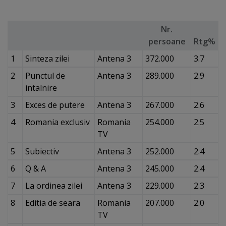
Nr.
persoane
Rtg%
1
Sinteza zilei
Antena 3
372.000
3.7
2
Punctul de
Antena 3
289.000
2.9
intalnire
3
Exces de putere
Antena 3
267.000
2.6
4
Romania exclusiv
Romania
254.000
2.5
TV
5
Subiectiv
Antena 3
252.000
2.4
6
Q & A
Antena 3
245.000
2.4
7
La ordinea zilei
Antena 3
229.000
2.3
8
Editia de seara
Romania
207.000
2.0
TV