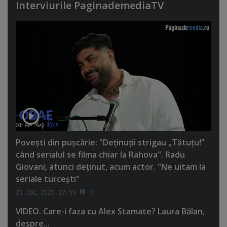
Interviurile PaginademediaTV
Poveşti din puşcărie: "Deţinuţii strigau „Tătuţu!”
când serialul se filma chiar la Rahova". Radu
Giovani, atunci deţinut, acum actor. "Ne uitam la
seriale turceşti"
21 IUL 2026 17:59
0
VIDEO. Care-i faza cu Alex Stamate? Laura Bălan,
despre...