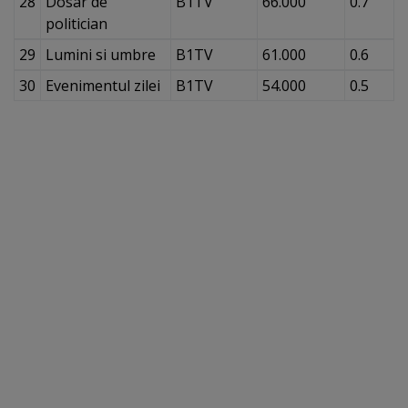
28
Dosar de
B1TV
66.000
0.7
politician
29
Lumini si umbre
B1TV
61.000
0.6
30
Evenimentul zilei
B1TV
54.000
0.5