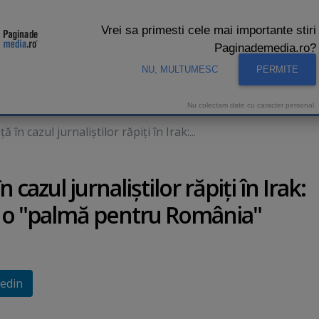
Vrei sa primesti cele mai importante stiri
Paginademedia.ro?
NU, MULTUMESC
PERMITE
CNA
INTERVIURI VIDEO
STUDIO VIDEO
AUDIENTE 
Nu colectam date cu caracter personal.
 în cazul jurnaliştilor răpiţi în Irak:...
 cazul jurnaliştilor răpiţi în Irak:
e o "palmă pentru România"
edin