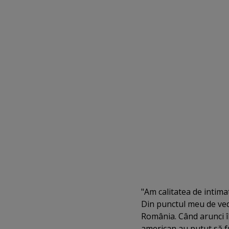
"Am calitatea de intima
Din punctul meu de ved
România. Când arunci î
american au putut să fu