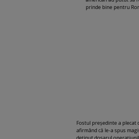
prinde bine pentru Româ
Fostul preşedinte a plecat
afirmând că le-a spus magist
deţinut dosarul operaţiunilo