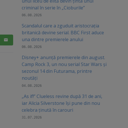
unui liceu de elită devin ținta unui
criminal în serie în „Cioburile”
06.08.2026
Scandalul care a zguduit aristocrația
britanică devine serial. BBC First aduce
una dintre premierele anului
06.08.2026
Disney+ anunță premierele din august.
Camp Rock 3, un nou serial Star Wars și
sezonul 14 din Futurama, printre
noutăți
04.08.2026
„As if!” Clueless revine după 31 de ani,
iar Alicia Silverstone își pune din nou
celebra ținută în carouri
31.07.2026