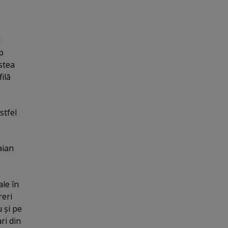
i
p
astea
ilă
stfel
aian
le în
reri
 şi pe
ri din