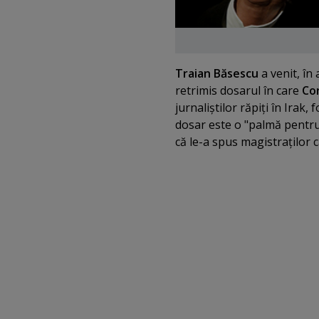
Traian Băsescu
a venit, în
retrimis dosarul în care
Co
jurnaliştilor răpiţi în Irak
dosar este o "palmă pentr
că le-a spus magistraţilor c