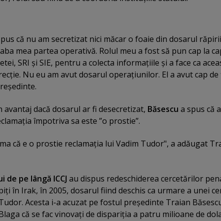
pus că nu am secretizat nici măcar o foaie din dosarul răpiri
reaba mea partea operativă. Rolul meu a fost să pun cap la ca
metei, SRI şi SIE, pentru a colecta informaţiile şi a face ca ace
recţie. Nu eu am avut dosarul operaţiunilor. El a avut cap de f
preşedinte.
 avantaj dacă dosarul ar fi desecretizat,
Băsescu
a spus că a
lamaţia împotriva sa este ”o prostie”.
rma că e o prostie reclamaţia lui Vadim Tudor", a adăugat Tr
ui de pe lângă ICCJ
au dispus redeschiderea cercetărilor pena
ăpiţi în Irak, în 2005, dosarul fiind deschis ca urmare a unei ce
udor. Acesta i-a acuzat pe fostul preşedinte Traian Băsescu
laga că se fac vinovaţi de dispariţia a patru milioane de dola