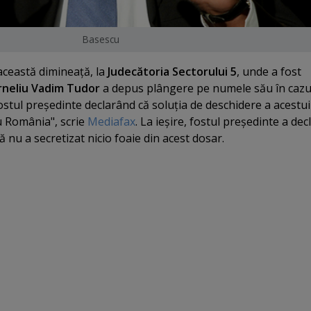
Basescu
 această dimineaţă, la
Judecătoria Sectorului 5
, unde a fost
rneliu Vadim Tudor
a depus plângere pe numele său în cazu
, fostul preşedinte declarând că soluţia de deschidere a acestui
u România", scrie
Mediafax
. La ieşire, fostul preşedinte a dec
ă nu a secretizat nicio foaie din acest dosar.