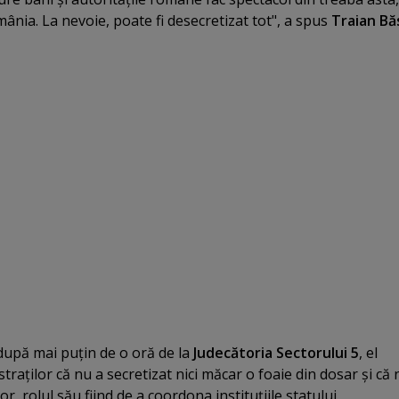
nia. La nevoie, poate fi desecretizat tot", a spus
Traian Bă
 după mai puţin de o oră de la
Judecătoria Sectorului 5
, el
raţilor că nu a secretizat nici măcar o foaie din dosar şi că 
r, rolul său fiind de a coordona instituţiile statului.