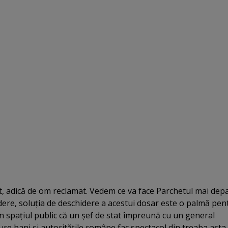
t, adică de om reclamat. Vedem ce va face Parchetul mai depa
ere, soluţia de deschidere a acestui dosar este o palmă pen
n spaţiul public că un şef de stat împreună cu un general
re bani şi autorităţile române fac spectacol din treaba asta