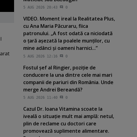
5 AUG 2026 20:43
0
VIDEO. Moment ireal la Realitatea Plus,
cu Ana Maria Păcuraru, fiica
patronului. „A fost odată ca niciodată
l
o ţară aşezată la poalele munţilor, cu
mine adânci şi oameni harnici...”
larat
5 AUG 2026 12:16
0
Fostul şef al Ringier, poziţie de
conducere la una dintre cele mai mari
companii de pariuri din România. Unde
merge Andrei Bereandă?
5 AUG 2026 11:40
0
Cazul Dr. Ioana Vitamina scoate la
iveală o situaţie mult mai amplă: netul,
plin de reclame cu doctori care
promovează suplimente alimentare.