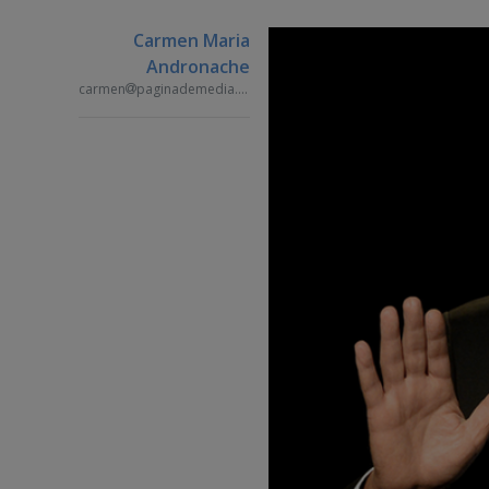
Carmen Maria
Andronache
carmen
paginademedia.ro