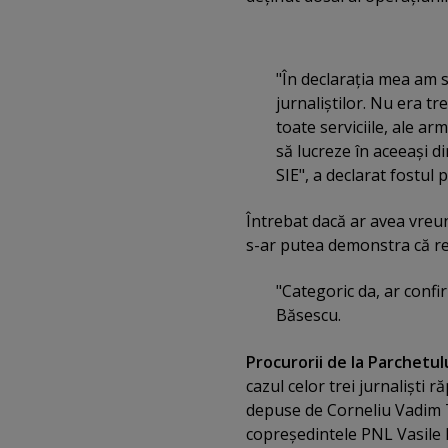
"În declaraţia mea am s
jurnaliştilor. Nu era t
toate serviciile, ale ar
să lucreze în aceeaşi di
SIE", a declarat fostul 
Întrebat dacă ar avea vreun
s-ar putea demonstra că rec
"Categoric da, ar confi
Băsescu.
Procurorii de la Parchetul
cazul celor trei jurnalişti r
depuse de Corneliu Vadim T
copreşedintele PNL Vasile B