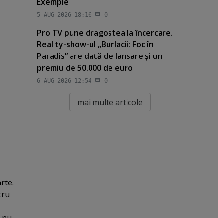
Exemple
5 AUG 2026 18:16
0
Pro TV pune dragostea la încercare.
Reality-show-ul „Burlacii: Foc în
Paradis” are dată de lansare şi un
premiu de 50.000 de euro
6 AUG 2026 12:54
0
mai multe articole
rte.
tru
, nu