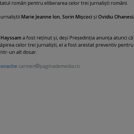
atul român pentru eliberarea celor trei jurnalişti români.
urnaliştii
Marie Jeanne Ion
,
Sorin Mişcoci
şi
Ovidiu Ohanesi
 Hayssam
a fost reţinut şi, deşi Preşedinţia anunţa atunci că
ăpirea celor trei jurnalişti, el a fost arestat preventiv pentru
într-un alt dosar.
ronache
carmen
paginademedia.ro