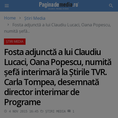
Home
Știri Media
Skip
Fosta adjunctă a lui Claudiu Lucaci, Oana Popescu,
to
numită şefă...
main
content
Fosta adjunctă a lui Claudiu
Lucaci, Oana Popescu, numită
şefă interimară la Ştirile TVR.
Carla Tompea, desemnată
director interimar de
Programe
4 NOV 2015 16:45
ȘTIRI MEDIA
1