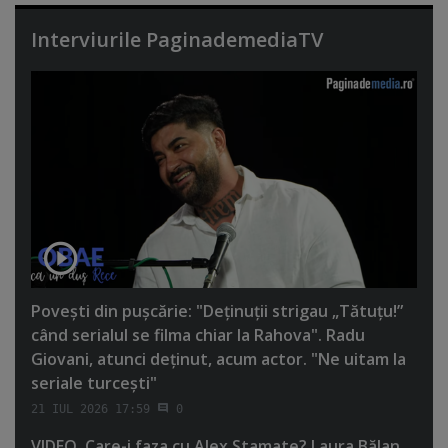
Interviurile PaginademediaTV
Poveşti din puşcărie: "Deţinuţii strigau „Tătuţu!”
când serialul se filma chiar la Rahova". Radu
Giovani, atunci deţinut, acum actor. "Ne uitam la
seriale turceşti"
21 IUL 2026 17:59
0
VIDEO. Care-i faza cu Alex Stamate? Laura Bălan,