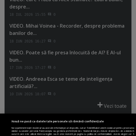
despre...
18 IUL 2026 15:55
0
VIDEO. Mihai Voinea - Recorder, despre problema
banilor de...
18 IUN 2026 16:27
0
VIDEO. Poate să fie presa înlocuită de AI? E AI-ul
bun...
17 IUN 2026 17:27
0
VIDEO. Andreea Esca se teme de inteligenţa
artificială?...
10 IUN 2026 18:07
0
Vezi toate
Nouă ne pasă ca datele tale personale să rămână confidențiale
Noi și partenerii noștri stocăm și/sau accesăm informații pe un dispozitiv, cum ar fi identificatori unici în cookie-uri pentru procesarea
datelor cu caracter personal. Puteți accepta sau gestiona preferințele dvs. făcând clic mai jos, inclusiv dreptul dvs. de a obiecta în
cazul în care este utilizat interesul legitim sau în orice moment pe pagina cu politica de confidențialitate. Aceste alegeri vor fi