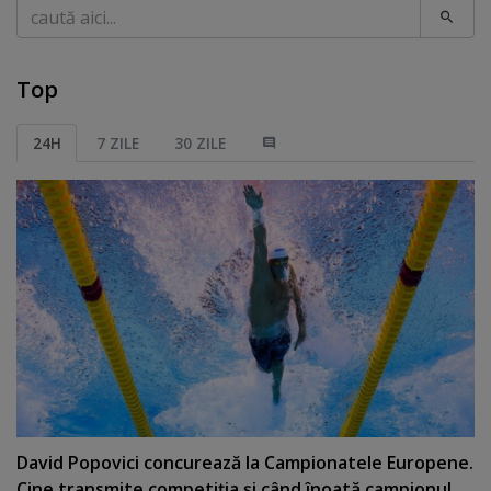
Caută
Top
24H
7 ZILE
30 ZILE
David Popovici concurează la Campionatele Europene.
Cine transmite competiţia şi când înoată campionul