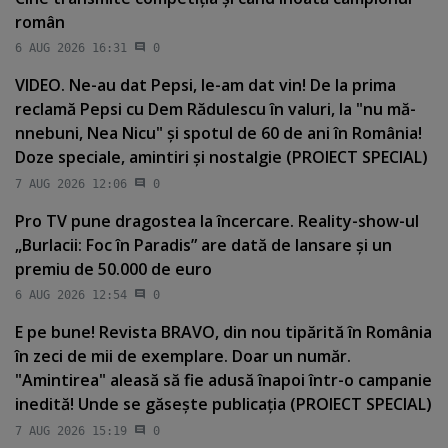
român
6 AUG 2026 16:31
0
VIDEO. Ne-au dat Pepsi, le-am dat vin! De la prima
reclamă Pepsi cu Dem Rădulescu în valuri, la "nu mă-
nnebuni, Nea Nicu" şi spotul de 60 de ani în România!
Doze speciale, amintiri şi nostalgie (PROIECT SPECIAL)
7 AUG 2026 12:06
0
Pro TV pune dragostea la încercare. Reality-show-ul
„Burlacii: Foc în Paradis” are dată de lansare şi un
premiu de 50.000 de euro
6 AUG 2026 12:54
0
E pe bune! Revista BRAVO, din nou tipărită în România
în zeci de mii de exemplare. Doar un număr.
"Amintirea" aleasă să fie adusă înapoi într-o campanie
inedită! Unde se găseşte publicaţia (PROIECT SPECIAL)
7 AUG 2026 15:19
0