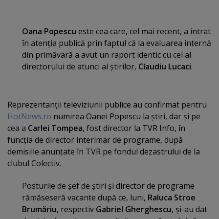
Oana Popescu
este cea care, cel mai recent, a intrat
în atenţia publică prin faptul că la evaluarea internă
din primăvară a avut un raport identic cu cel al
directorului de atunci al ştirilor,
Claudiu Lucaci
.
Reprezentanţii televiziunii publice au confirmat pentru
HotNews.ro
numirea Oanei Popescu la ştiri, dar şi pe
cea a
Carlei Tompea
, fost director la TVR Info, în
funcţia de director interimar de programe, după
demisiile anunţate în TVR pe fondul dezastrului de la
clubul Colectiv.
Posturile de şef de ştiri şi director de programe
rămăseseră vacante după ce, luni,
Raluca Stroe
Brumăriu
, respectiv
Gabriel Gherghescu
, şi-au dat