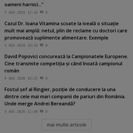
oameni harnici...”
5 AUG 2026 12:16
0
Cazul Dr. Ioana Vitamina scoate la iveală o situaţie
mult mai amplă: netul, plin de reclame cu doctori care
promovează suplimente alimentare. Exemple
5 AUG 2026 18:16
0
David Popovici concurează la Campionatele Europene.
Cine transmite competiţia şi când înoată campionul
român
6 AUG 2026 16:31
0
Fostul şef al Ringier, poziţie de conducere la una
dintre cele mai mari companii de pariuri din România.
Unde merge Andrei Bereandă?
5 AUG 2026 11:40
0
mai multe articole