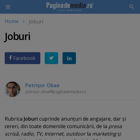
Home
Joburi
Skip
Joburi
to
main
content
Facebook
Petrişor Obae
petrisor.obae
paginademedia.ro
Rubrica
Joburi
cuprinde anunţuri de angajare, dar şi
cereri, din toate domeniile comunicării, de la
presa
scrisă, radio, TV, Internet, outdoor
la
marketing
şi