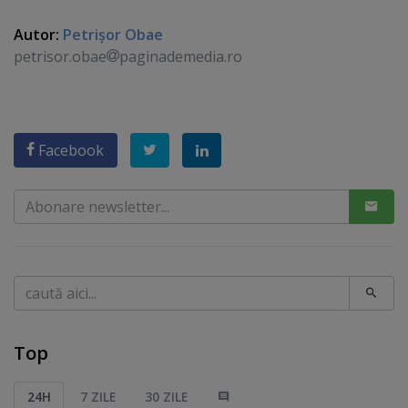
Autor:
Petrişor Obae
petrisor.obae
paginademedia.ro
Facebook
Caută
Top
24H
7 ZILE
30 ZILE