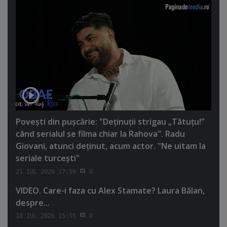
Poveşti din puşcărie: "Deţinuţii strigau „Tătuţu!”
când serialul se filma chiar la Rahova". Radu
Giovani, atunci deţinut, acum actor. "Ne uitam la
seriale turceşti"
21 IUL 2026 17:59
0
VIDEO. Care-i faza cu Alex Stamate? Laura Bălan,
despre...
18 IUL 2026 15:55
0