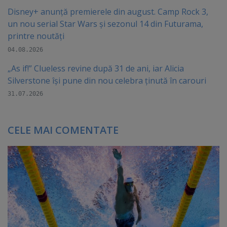
Disney+ anunță premierele din august. Camp Rock 3,
un nou serial Star Wars și sezonul 14 din Futurama,
printre noutăți
04.08.2026
„As if!” Clueless revine după 31 de ani, iar Alicia
Silverstone își pune din nou celebra ținută în carouri
31.07.2026
CELE MAI COMENTATE