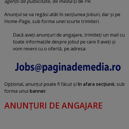
agenţii de publicitate, de media
şi de
PR
.
Anunţul se va regăsi atât în secţiunea Joburi, dar şi pe
Home-Page, sub forma unei scurte trimiteri.
Dacă aveţi anunţuri de angajare, trimiteţi un mail cu
toate informaţiile despre jobul pe care îl aveţi şi
vom reveni cu o ofertă, pe adresa:
Opţional, anunţul poate fi făcut şi
în afara secţiunii
, sub
forma unui
banner
.
ANUNŢURI DE ANGAJARE