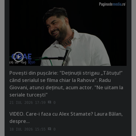
Poveşti din puşcărie: "Deţinuţii strigau „Tătuţu!”
când serialul se filma chiar la Rahova". Radu
Giovani, atunci deţinut, acum actor. "Ne uitam la
seriale turceşti"
21 IUL 2026 17:59
0
VIDEO. Care-i faza cu Alex Stamate? Laura Bălan,
despre...
18 IUL 2026 15:55
0