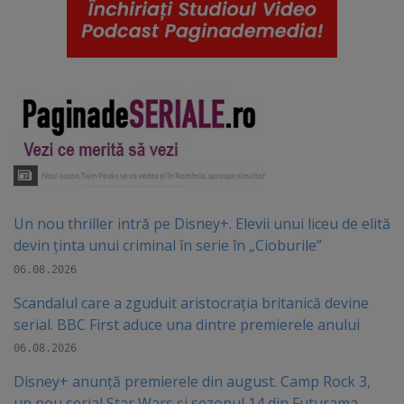
Un nou thriller intră pe Disney+. Elevii unui liceu de elită
devin ținta unui criminal în serie în „Cioburile”
06.08.2026
Scandalul care a zguduit aristocrația britanică devine
serial. BBC First aduce una dintre premierele anului
06.08.2026
Disney+ anunță premierele din august. Camp Rock 3,
un nou serial Star Wars și sezonul 14 din Futurama,