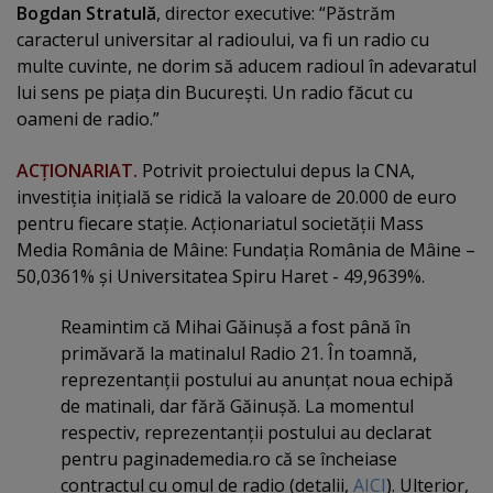
Bogdan Stratulă
, director executive: “Păstrăm
caracterul universitar al radioului, va fi un radio cu
multe cuvinte, ne dorim să aducem radioul în adevaratul
lui sens pe piaţa din Bucureşti. Un radio făcut cu
oameni de radio.”
ACŢIONARIAT.
Potrivit proiectului depus la CNA,
investiţia iniţială se ridică la valoare de 20.000 de euro
pentru fiecare staţie. Acţionariatul societăţii Mass
Media România de Mâine: Fundaţia România de Mâine –
50,0361% şi Universitatea Spiru Haret - 49,9639%.
Reamintim că Mihai Găinuşă a fost până în
primăvară la matinalul Radio 21. În toamnă,
reprezentanţii postului au anunţat noua echipă
de matinali, dar fără Găinuşă. La momentul
respectiv, reprezentanţii postului au declarat
pentru paginademedia.ro că se încheiase
contractul cu omul de radio (detalii,
AICI
). Ulterior,