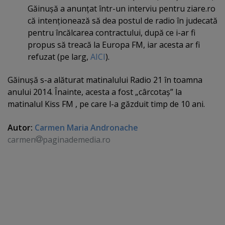
Găinuşă a anunţat într-un interviu pentru ziare.ro
că intenţionează să dea postul de radio în judecată
pentru încălcarea contractului, după ce i-ar fi
propus să treacă la Europa FM, iar acesta ar fi
refuzat (pe larg,
AICI
).
Găinuşă s-a alăturat matinalului Radio 21 în toamna
anului 2014. Înainte, acesta a fost „cârcotaş” la
matinalul Kiss FM , pe care l-a găzduit timp de 10 ani.
Autor:
Carmen Maria Andronache
carmen
paginademedia.ro