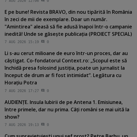
7 AUG 2026 12:06
0
E pe bune! Revista BRAVO, din nou tipărită în România
în zeci de mii de exemplare. Doar un număr.
"Amintirea" aleasă să fie adusă înapoi într-o campanie
inedită! Unde se găseşte publicaţia (PROIECT SPECIAL)
7 AUG 2026 15:19
0
Li s-au cerut milioane de euro într-un proces, dar au
câştigat. Co-fondatorul Context.ro: „Scopul este să
închidă presa folosind justiţia, poate un jurnalist la
început de drum ar fi fost intimidat”. Legătura cu
Horaţiu Potra
7 AUG 2026 17:27
0
AUDIENŢE. Insula Iubirii de pe Antena 1. Emisiunea,
între primele, dar nu prima. Câţi români se mai uită la
show?
7 AUG 2026 19:13
0
Cum supravieţuieşti unui şef prost? Petre Barbu, un