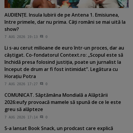
AUDIENŢE. Insula Iubirii de pe Antena 1. Emisiunea,
între primele, dar nu prima. Câţi români se mai uită la
show?
7 AUG 2026 19:13
0
Li s-au cerut milioane de euro într-un proces, dar au
câştigat. Co-fondatorul Context.ro: „Scopul este să
închidă presa folosind justiţia, poate un jurnalist la
început de drum ar fi fost intimidat”. Legătura cu
Horaţiu Potra
7 AUG 2026 17:27
0
COMUNICAT. Săptămâna Mondială a Alăptării
2026:eufy provoacă mamele să spună de ce le este
greu să alăpteze
7 AUG 2026 17:14
0
S-a lansat Book Snack, un prodcast care explică