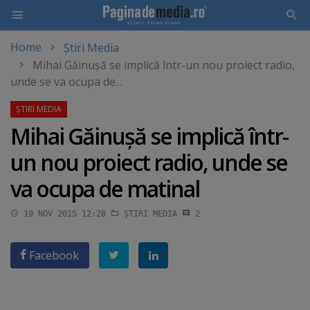
Home
Știri Media
Skip
Mihai Găinuşă se implică într-un nou proiect radio,
to
unde se va ocupa de...
main
content
Mihai Găinuşă se implică într-
un nou proiect radio, unde se
va ocupa de matinal
19 NOV 2015 12:28
ȘTIRI MEDIA
2
Facebook