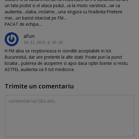
un tata psdist si el ataca psdul....ia la misto varstnicii....iar ca
audienta....slaba...reclame....una singura cu hradinita Prietenii
mei....un basist intarziat pe FM....
PACAT de echipa....
afun
19.11.2015 @ 20:10
H FM abia se recptioneaza in cionditii acceptabile in tot
Bucurestiul, dar are pretentii la alte statii. Poate pun la punct
locatia , puterea de acoperire si apoi daca optin licente si restu.
ASTFEL audienta va fi tot mediocra.
Trimite un comentariu
Comentariu