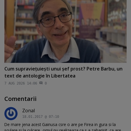
Cum supravieţuieşti unui şef prost? Petre Barbu, un
text de antologie în Libertatea
7 AUG 2026 14:06
0
Comentarii
Zonal
18.01.2017 @ 07:10
De mare jena acest Gainusa csre o are pe Firea in gura si la
sculare si la culcare...omul nu realizeaza ca s a zaharisit...ca are