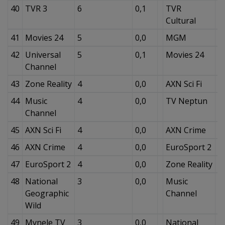
40
TVR 3
6
0,1
TVR
9
Cultural
41
Movies 24
5
0,0
MGM
8
42
Universal
5
0,1
Movies 24
7
Channel
43
Zone Reality
4
0,0
AXN Sci Fi
7
44
Music
4
0,0
TV Neptun
6
Channel
45
AXN Sci Fi
4
0,0
AXN Crime
6
46
AXN Crime
4
0,0
EuroSport 2
6
47
EuroSport 2
4
0,0
Zone Reality
5
48
National
3
0,0
Music
5
Geographic
Channel
Wild
49
Mynele TV
3
0,0
National
4