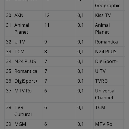
Geographic
30
AXN
12
0,1
Kiss TV
2
31
Animal
11
0,1
Animal
1
Planet
Planet
32
U TV
9
0,1
Romantica
1
33
TCM
8
0,1
N24 PLUS
1
34
N24 PLUS
7
0,1
DigiSport+
1
35
Romantica
7
0,1
U TV
1
36
DigiSport+
7
0,1
TVR 3
1
37
MTV Ro
6
0,1
Universal
1
Channel
38
TVR
6
0,1
TCM
1
Cultural
39
MGM
6
0,1
MTV Ro
9