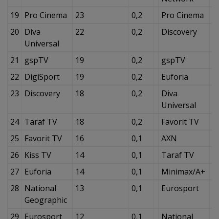
19
Pro Cinema
23
0,2
Pro Cinema
4
20
Diva
22
0,2
Discovery
3
Universal
21
gspTV
19
0,2
gspTV
3
22
DigiSport
19
0,2
Euforia
3
23
Discovery
18
0,2
Diva
3
Universal
24
Taraf TV
18
0,2
Favorit TV
3
25
Favorit TV
16
0,1
AXN
2
26
Kiss TV
14
0,1
Taraf TV
2
27
Euforia
14
0,1
Minimax/A+
2
28
National
13
0,1
Eurosport
2
Geographic
29
Eurosport
12
0,1
National
2