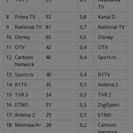
TV
8
Prima TV
92
0,8
Kanal D
2
9
National TV
81
0,7
National TV
2
10
Disney
65
0,6
Disney
1
11
OTV
42
0,4
OTV
8
12
Cartoon
40
0,4
Sport.ro
8
Network
13
Sport.ro
40
0,4
B1TV
8
14
B1TV
35
0,3
Antena 2
7
15
TVR 2
34
0,3
TVR 2
7
16
ETNO
31
0,3
DigiSport
6
17
Antena 2
29
0,3
ETNO
5
18
Minimax/A+
28
0,2
Cartoon
5
Network