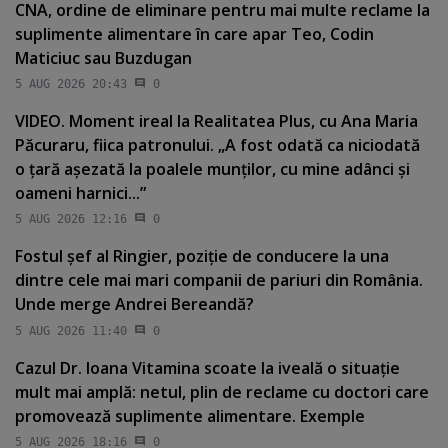
CNA, ordine de eliminare pentru mai multe reclame la
suplimente alimentare în care apar Teo, Codin
Maticiuc sau Buzdugan
5 AUG 2026 20:43
0
VIDEO. Moment ireal la Realitatea Plus, cu Ana Maria
Păcuraru, fiica patronului. „A fost odată ca niciodată
o ţară aşezată la poalele munţilor, cu mine adânci şi
oameni harnici...”
5 AUG 2026 12:16
0
Fostul şef al Ringier, poziţie de conducere la una
dintre cele mai mari companii de pariuri din România.
Unde merge Andrei Bereandă?
5 AUG 2026 11:40
0
Cazul Dr. Ioana Vitamina scoate la iveală o situaţie
mult mai amplă: netul, plin de reclame cu doctori care
promovează suplimente alimentare. Exemple
5 AUG 2026 18:16
0