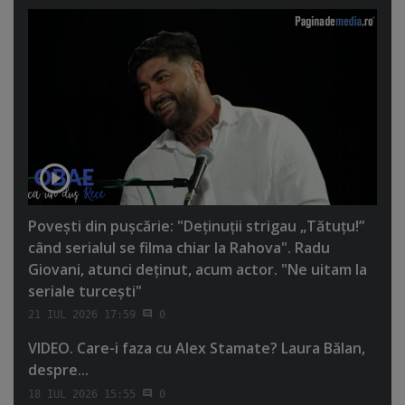
Poveşti din puşcărie: "Deţinuţii strigau „Tătuţu!”
când serialul se filma chiar la Rahova". Radu
Giovani, atunci deţinut, acum actor. "Ne uitam la
seriale turceşti"
21 IUL 2026 17:59
0
VIDEO. Care-i faza cu Alex Stamate? Laura Bălan,
despre...
18 IUL 2026 15:55
0