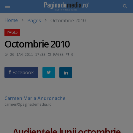
Home
Pages
Octombrie 2010
Skip
to
main
Octombrie 2010
content
26 IAN 2011 17:33
PAGES
0
Facebook
Carmen Maria Andronache
carmen
paginademedia.ro
Audienţele lunii octombrie