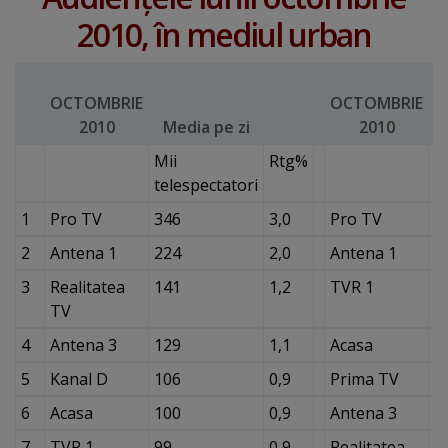
2010, în mediul urban
OCTOMBRIE
OCTOMBRIE
2010
Media pe zi
2010
(
Mii
Rtg%
M
telespectatori
t
1
Pro TV
346
3,0
Pro TV
8
2
Antena 1
224
2,0
Antena 1
4
3
Realitatea
141
1,2
TVR 1
2
TV
4
Antena 3
129
1,1
Acasa
2
5
Kanal D
106
0,9
Prima TV
2
6
Acasa
100
0,9
Antena 3
2
7
TVR 1
99
0,9
Realitatea
2