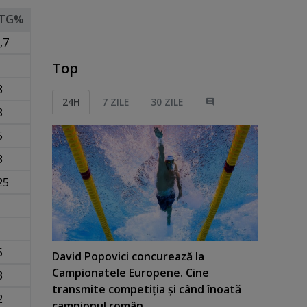
TG%
,7
Top
8
24H
7 ZILE
30 ZILE
8
5
3
25
5
David Popovici concurează la
Campionatele Europene. Cine
3
transmite competiţia şi când înoată
2
campionul român