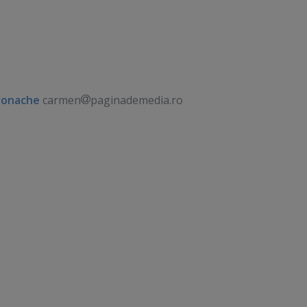
ronache
carmen
paginademedia.ro