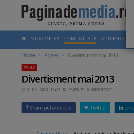
Skip
to
main
content
-
ȘTIRI MEDIA
COMUNICATE
AUDIENȚE TV
PAGINA
CURENTĂ
Home
Pages
Divertisment mai 2013
Divertisment mai 2013
5 IUL 2013 15:11
PAGES
0
COMENTARII
Share pe
Facebook
Twitter
Link
Carmen Maria
Audienţa emisiunilor de div