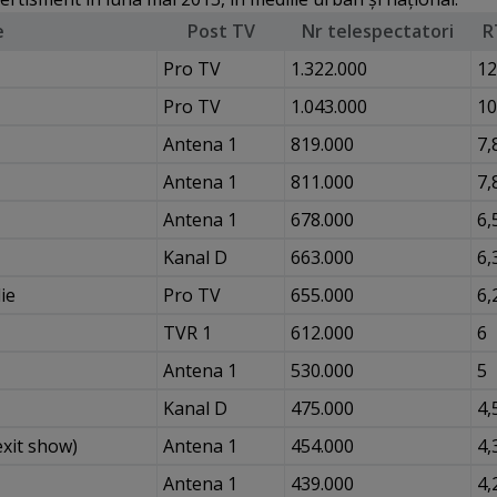
e
Post TV
Nr telespectatori
R
Pro TV
1.322.000
12
Pro TV
1.043.000
10
Antena 1
819.000
7,
Antena 1
811.000
7,
Antena 1
678.000
6,
Kanal D
663.000
6,
ie
Pro TV
655.000
6,
TVR 1
612.000
6
Antena 1
530.000
5
Kanal D
475.000
4,
exit show)
Antena 1
454.000
4,
Antena 1
439.000
4,