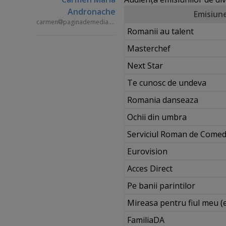
Andronache
Emisiun
carmen
paginademedia.ro
Romanii au talent
Masterchef
Next Star
Te cunosc de undeva
Romania danseaza
Ochii din umbra
Serviciul Roman de Comed
Eurovision
Acces Direct
Pe banii parintilor
Mireasa pentru fiul meu (
FamiliaDA