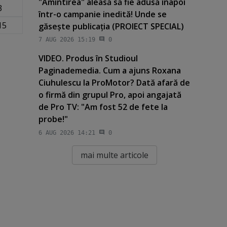
"Amintirea" aleasă să fie adusă înapoi
3
într-o campanie inedită! Unde se
15
găseşte publicaţia (PROIECT SPECIAL)
7 AUG 2026 15:19
0
VIDEO. Produs în Studioul
Paginademedia. Cum a ajuns Roxana
Ciuhulescu la ProMotor? Dată afară de
o firmă din grupul Pro, apoi angajată
de Pro TV: "Am fost 52 de fete la
probe!"
6 AUG 2026 14:21
0
mai multe articole