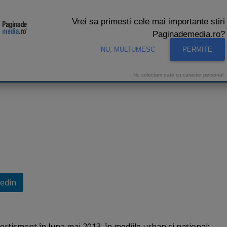
Vrei sa primesti cele mai importante stiri
Paginademedia.ro?
NU, MULTUMESC
PERMITE
CNA
INTERVIURI VIDEO
STUDIO VIDEO
AUDIENTE 
Nu colectam date cu caracter personal.
edin
ertisment în luna mai 2013, în mediile urban şi naţional: