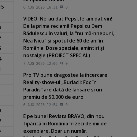
15
6 AUG 2026 16:31
0
VIDEO. Ne-au dat Pepsi, le-am dat vin!
De la prima reclamă Pepsi cu Dem
9
Rădulescu în valuri, la "nu mă-nnebuni,
7
Nea Nicu" şi spotul de 60 de ani în
România! Doze speciale, amintiri şi
5
nostalgie (PROIECT SPECIAL)
4
7 AUG 2026 12:06
0
1
Pro TV pune dragostea la încercare.
Reality-show-ul „Burlacii: Foc în
Paradis” are dată de lansare şi un
premiu de 50.000 de euro
6 AUG 2026 12:54
0
9
E pe bune! Revista BRAVO, din nou
7
tipărită în România în zeci de mii de
exemplare. Doar un număr.
7