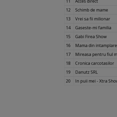
11
Acces direct
12
Schimb de mame
13
Vrei sa fii milionar
14
Gaseste-mi familia
15
Gabi Firea Show
16
Mama din intamplare
17
Mireasa pentru fiul m
18
Cronica carcotasilor
19
Danutz SRL
20
In puii mei - Xtra Sh