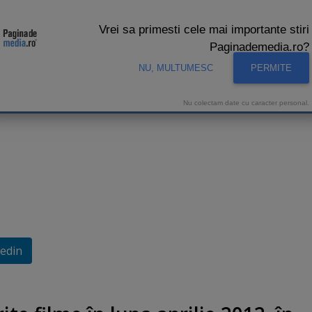
Vrei sa primesti cele mai importante stiri
Paginademedia.ro?
NU, MULTUMESC
PERMITE
CNA
INTERVIURI VIDEO
STUDIO VIDEO
AUDIENTE 
Nu colectam date cu caracter personal.
edin