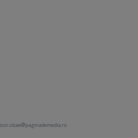
isor.obae
paginademedia.ro