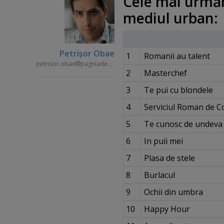
Cele mai urmări
mediul urban:
Petrişor Obae
1
Romanii au talent
petrisor.obae
paginademedia.ro
2
Masterchef
3
Te pui cu blondele
4
Serviciul Roman de 
5
Te cunosc de undeva
6
In puii mei
7
Plasa de stele
8
Burlacul
9
Ochii din umbra
10
Happy Hour