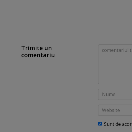
Trimite un
Comentariu
comentariu
Nume
Website
Sunt de aco