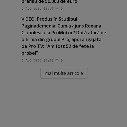
premiu de 50.000 de euro
6 AUG 2026 12:54
0
VIDEO. Produs în Studioul
Paginademedia. Cum a ajuns Roxana
Ciuhulescu la ProMotor? Dată afară de
o firmă din grupul Pro, apoi angajată
de Pro TV: "Am fost 52 de fete la
probe!"
6 AUG 2026 14:21
0
mai multe articole