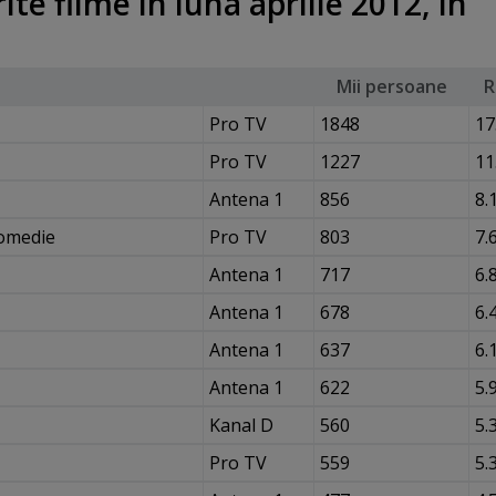
te filme în luna aprilie 2012, în
Mii persoane
R
Pro TV
1848
17
Pro TV
1227
11
Antena 1
856
8.
Comedie
Pro TV
803
7.
Antena 1
717
6.
Antena 1
678
6.
Antena 1
637
6.
Antena 1
622
5.
Kanal D
560
5.
Pro TV
559
5.