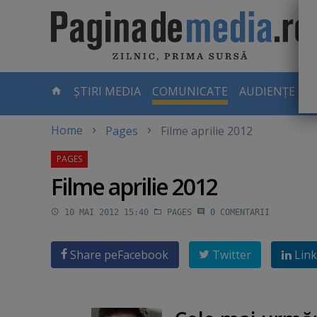
Skip
to
main
content
-
ȘTIRI MEDIA
COMUNICATE
AUDIENȚE TV
PAGINA
CURENTĂ
Home
Pages
Filme aprilie 2012
Filme aprilie 2012
10 MAI 2012 15:40
PAGES
0
COMENTARII
Share pe
Facebook
Twitter
Link