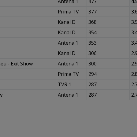
Antena 1
477
4.
Prima TV
377
3.
Kanal D
368
3.
Kanal D
354
3.
Antena 1
353
3.
Kanal D
306
2.
eu - Exit Show
Antena 1
300
2.
Prima TV
294
2.
TVR 1
287
2.
ow
Antena 1
287
2.