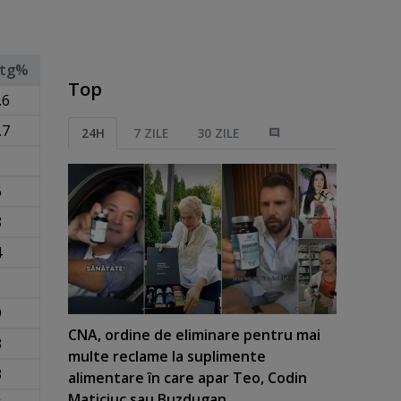
tg%
Top
.6
.7
24H
7 ZILE
30 ZILE
1
6
8
4
1
9
CNA, ordine de eliminare pentru mai
3
multe reclame la suplimente
3
alimentare în care apar Teo, Codin
Maticiuc sau Buzdugan