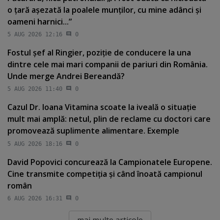
o ţară aşezată la poalele munţilor, cu mine adânci şi
oameni harnici...”
5 AUG 2026 12:16
0
Fostul şef al Ringier, poziţie de conducere la una
dintre cele mai mari companii de pariuri din România.
Unde merge Andrei Bereandă?
5 AUG 2026 11:40
0
Cazul Dr. Ioana Vitamina scoate la iveală o situaţie
mult mai amplă: netul, plin de reclame cu doctori care
promovează suplimente alimentare. Exemple
5 AUG 2026 18:16
0
David Popovici concurează la Campionatele Europene.
Cine transmite competiţia şi când înoată campionul
român
6 AUG 2026 16:31
0
mai multe articole