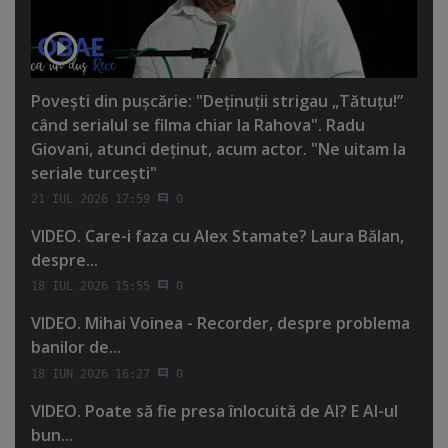
Poveşti din puşcărie: "Deţinuţii strigau „Tătuţu!”
când serialul se filma chiar la Rahova". Radu
Giovani, atunci deţinut, acum actor. "Ne uitam la
seriale turceşti"
21 IUL 2026 17:59
0
VIDEO. Care-i faza cu Alex Stamate? Laura Bălan,
despre...
18 IUL 2026 15:55
0
VIDEO. Mihai Voinea - Recorder, despre problema
banilor de...
18 IUN 2026 16:27
0
VIDEO. Poate să fie presa înlocuită de AI? E AI-ul
bun...