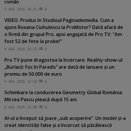
român
6 AUG 2026 16:31
0
VIDEO. Produs în Studioul Paginademedia. Cum a
ajuns Roxana Ciuhulescu la ProMotor? Dată afară de
o firmă din grupul Pro, apoi angajată de Pro TV: "Am
fost 52 de fete la probe!"
6 AUG 2026 14:21
0
Pro TV pune dragostea la încercare. Reality-show-ul
„Burlacii: Foc în Paradis” are dată de lansare şi un
premiu de 50.000 de euro
6 AUG 2026 12:54
0
Schimbare la conducerea Geometry Global România:
Mircea Pascu pleacă după 15 ani
6 AUG 2026 12:00
0
AI-ul a început să joace „sub acoperire”. Un model şi-a
creat identităţi false şi a încercat să păcălească