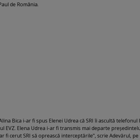
Paul de România.
ina Bica i-ar fi spus Elenei Udrea că SRI îi ascultă telefonul l
l EVZ. Elena Udrea i-ar fi transmis mai departe preşedintelu
r fi cerut SRI să oprească interceptările", scrie Adevărul, pe