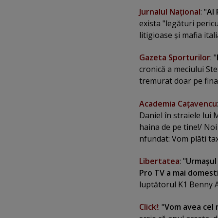
Jurnalul Naţional
: "
Al 
exista "legături peric
litigioase şi mafia ital
Gazeta Sporturilor
: "
cronică a meciului Ste
tremurat doar pe fina
Academia Caţavencu
Daniel în straiele lu
haina de pe tine!/ Noi
nfundat: Vom plăti tax
Libertatea
: "
Urmaşul 
Pro TV a mai domestic
luptătorul K1 Benny 
Click!
: "
Vom avea cel m