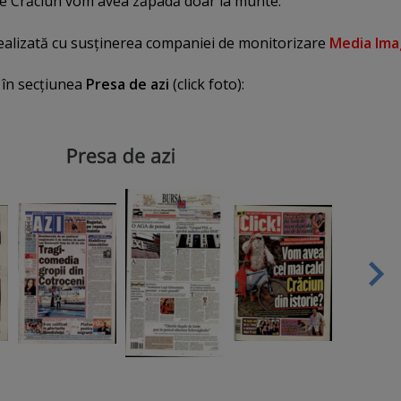
 de Crăciun vom avea zăpadă doar la munte.
realizată cu susţinerea companiei de monitorizare
Media Im
, în secţiunea
Presa de azi
(click foto):