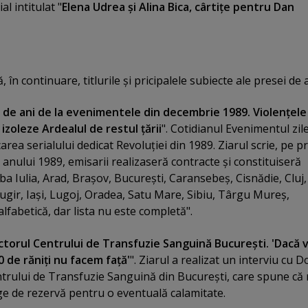
l intitulat "
Elena Udrea şi Alina Bica, cârtiţe pentru Dan
 în continuare, titlurile şi pricipalele subiecte ale presei de a
 de ani de la evenimentele din decembrie 1989. Violenţele
zoleze Ardealul de restul ţării
". Cotidianul Evenimentul zile
area serialului dedicat Revoluţiei din 1989. Ziarul scrie, pe p
anului 1989, emisarii realizaseră contracte şi constituiseră
lba Iulia, Arad, Braşov, Bucureşti, Caransebeş, Cisnădie, Cluj,
ugir, Iaşi, Lugoj, Oradea, Satu Mare, Sibiu, Târgu Mureş,
alfabetică, dar lista nu este completă".
ctorul Centrului de Transfuzie Sanguină Bucureşti. 'Dacă 
 de răniţi nu facem faţă'
". Ziarul a realizat un interviu cu D
trului de Transfuzie Sanguină din Bucureşti, care spune că
ge de rezervă pentru o eventuală calamitate.