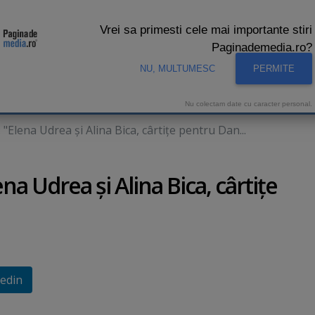
Vrei sa primesti cele mai importante stiri
Paginademedia.ro?
NU, MULTUMESC
PERMITE
CNA
INTERVIURI VIDEO
STUDIO VIDEO
AUDIENTE 
Nu colectam date cu caracter personal.
"Elena Udrea şi Alina Bica, cârtiţe pentru Dan...
na Udrea şi Alina Bica, cârtiţe
edin