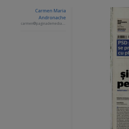
Carmen Maria
Andronache
carmen
paginademedia.ro