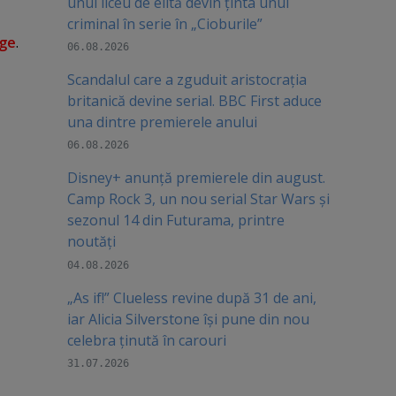
unui liceu de elită devin ținta unui
criminal în serie în „Cioburile”
age
.
06.08.2026
Scandalul care a zguduit aristocrația
britanică devine serial. BBC First aduce
una dintre premierele anului
06.08.2026
Disney+ anunță premierele din august.
Camp Rock 3, un nou serial Star Wars și
sezonul 14 din Futurama, printre
noutăți
04.08.2026
„As if!” Clueless revine după 31 de ani,
iar Alicia Silverstone își pune din nou
celebra ținută în carouri
31.07.2026