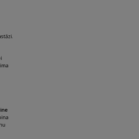
stăzi.
i
rima
vine
oina
 nu