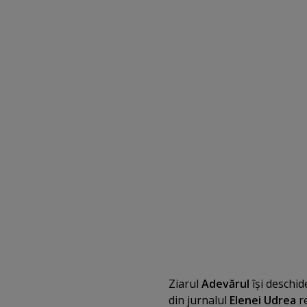
Ziarul
Adevărul
îşi deschid
din jurnalul
Elenei Udrea
re