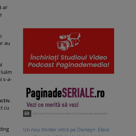
ă ar
e
o
ar au
ul
ă luăm
i s-a-
ctiv.
ct cu
lding
Un nou thriller intră pe Disney+. Elevii