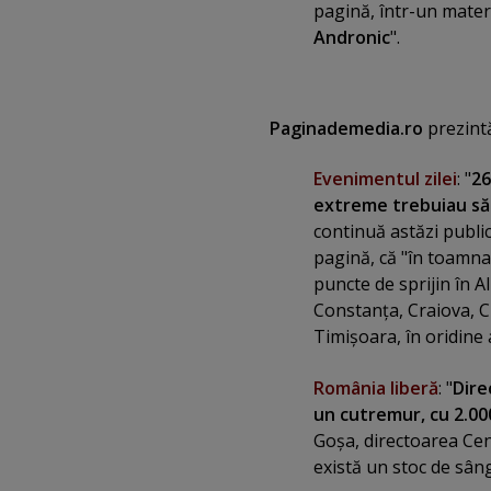
pagină, într-un materia
Andronic
".
Paginademedia.ro
prezintă,
Evenimentul zilei
: "
26
extreme trebuiau să i
continuă astăzi public
pagină, că "în toamna 
puncte de sprijin în A
Constanţa, Craiova, C
Timişoara, în oridine 
România liberă
: "
Dire
un cutremur, cu 2.000
Goşa, directoarea Cen
există un stoc de sân