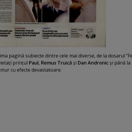
ima pagină subiecte dintre cele mai diverse, de la dosarul "
hetaţi prinţul
Paul
,
Remus Truică
şi
Dan Andronic
şi până la
emur cu efecte devastatoare.