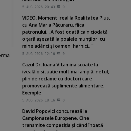
5 AUG 2026 20:43
0
VIDEO. Moment ireal la Realitatea Plus,
cu Ana Maria Păcuraru, fiica
patronului. „A fost odată ca niciodată
o ţară aşezată la poalele munţilor, cu
mine adânci şi oameni harnici...”
5 AUG 2026 12:16
0
Ferma
Cazul Dr. Ioana Vitamina scoate la
iveală o situaţie mult mai amplă: netul,
plin de reclame cu doctori care
promovează suplimente alimentare.
Exemple
5 AUG 2026 18:16
0
David Popovici concurează la
Campionatele Europene. Cine
transmite competiţia şi când înoată