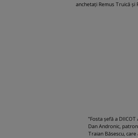
anchetaţi Remus Truică şi 
"Fosta şefă a DIICOT Al
Dan Andronic, patronu
Traian Băsescu, care a