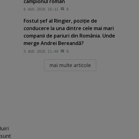
campionul român
6 AUG 2026 16:31
0
Fostul şef al Ringier, poziţie de
conducere la una dintre cele mai mari
companii de pariuri din România. Unde
merge Andrei Bereandă?
5 AUG 2026 11:40
0
mai multe articole
uiri
 sunt