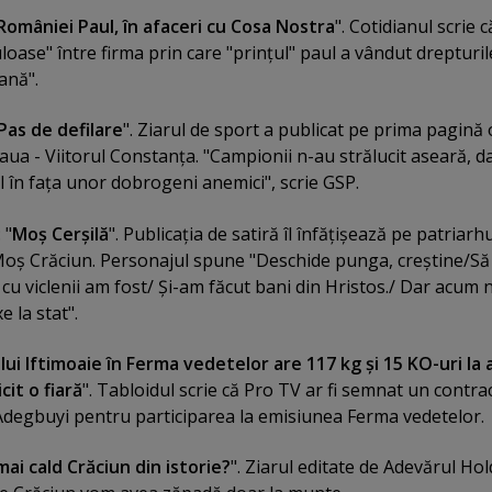
României Paul, în afaceri cu Cosa Nostra
". Cotidianul scrie c
uloase" între firma prin care "prinţul" paul a vândut drepturil
iană".
Pas de defilare
". Ziarul de sport a publicat pe prima pagină 
aua - Viitorul Constanţa. "Campionii n-au strălucit aseară, d
l în faţa unor dobrogeni anemici", scrie GSP.
: "
Moş Cerşilă
". Publicaţia de satiră îl înfăţişează pe patriarh
i Moş Crăciun. Personajul spune "Deschide punga, creştine/S
 cu viclenii am fost/ Şi-am făcut bani din Hristos./ Dar acum n
e la stat".
lui Iftimoaie în Ferma vedetelor are 117 kg şi 15 KO-uri la a
it o fiară
". Tabloidul scrie că Pro TV ar fi semnat un contra
Adegbuyi pentru participarea la emisiunea Ferma vedetelor.
ai cald Crăciun din istorie?
". Ziarul editate de Adevărul Ho