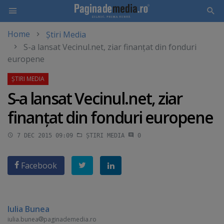
Home
Știri Media
Skip
S-a lansat Vecinul.net, ziar finanţat din fonduri
to
europene
main
content
S-a lansat Vecinul.net, ziar
finanţat din fonduri europene
7 DEC 2015 09:09
ȘTIRI MEDIA
0
Facebook
Iulia Bunea
iulia.bunea
paginademedia.ro