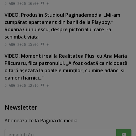
5 AUG 2026 16:00
0
VIDEO. Produs în Studioul Paginademedia. „Mi-am
cumpărat apartament din banii de la Playboy.”
Roxana Ciuhulescu, despre pictorialul care i-a
schimbat viaţa
5 AUG 2026 15:06
0
VIDEO. Moment ireal la Realitatea Plus, cu Ana Maria
Păcuraru, fiica patronului. „A fost odată ca niciodată
o ţară aşezată la poalele munţilor, cu mine adânci şi
oameni harnici...”
5 AUG 2026 12:16
0
Newsletter
Abonează-te la Pagina de media