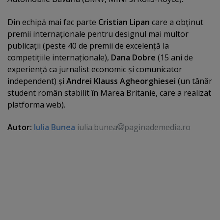
Din echipă mai fac parte
C
ristian Lipan
care a obţinut
premii internaţionale pentru designul mai multor
publicaţii (peste 40 de premii de excelenţă la
competiţiile internaţionale),
Dana Dobre
(15 ani de
experienţă ca jurnalist economic şi comunicator
independent) şi
Andrei Klauss Agheorghiesei
(un tânăr
student român stabilit în Marea Britanie, care a realizat
platforma web).
Autor:
Iulia Bunea
iulia.bunea
paginademedia.ro