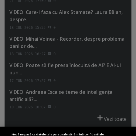
21 IUL 2026 17:59
0
VIDEO. Care-i faza cu Alex Stamate? Laura Bălan,
despre...
18 IUL 2026 15:55
0
VIDEO. Mihai Voinea - Recorder, despre problema
banilor de...
18 IUN 2026 16:27
0
VIDEO. Poate să fie presa înlocuită de AI? E AI-ul
bun...
17 IUN 2026 17:27
0
VIDEO. Andreea Esca se teme de inteligenţa
artificială?...
10 IUN 2026 18:07
0
Vezi toate
Nouă ne pasă ca datele tale personale să rămână confidențiale