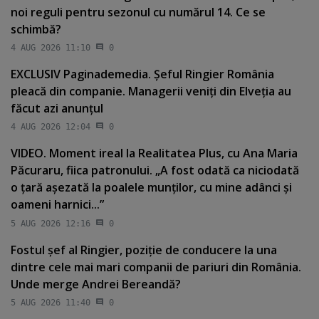
noi reguli pentru sezonul cu numărul 14. Ce se
schimbă?
4 AUG 2026 11:10
0
EXCLUSIV Paginademedia. Şeful Ringier România
pleacă din companie. Managerii veniţi din Elveţia au
făcut azi anunţul
4 AUG 2026 12:04
0
VIDEO. Moment ireal la Realitatea Plus, cu Ana Maria
Păcuraru, fiica patronului. „A fost odată ca niciodată
o ţară aşezată la poalele munţilor, cu mine adânci şi
oameni harnici...”
5 AUG 2026 12:16
0
Fostul şef al Ringier, poziţie de conducere la una
dintre cele mai mari companii de pariuri din România.
Unde merge Andrei Bereandă?
5 AUG 2026 11:40
0