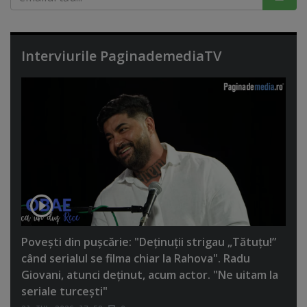
Interviurile PaginademediaTV
Poveşti din puşcărie: "Deţinuţii strigau „Tătuţu!”
când serialul se filma chiar la Rahova". Radu
Giovani, atunci deţinut, acum actor. "Ne uitam la
seriale turceşti"