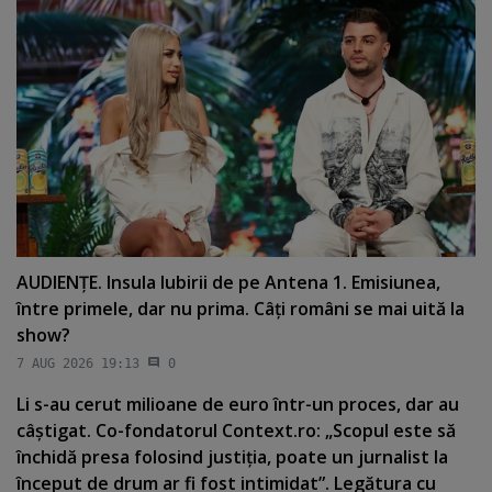
AUDIENŢE. Insula Iubirii de pe Antena 1. Emisiunea,
între primele, dar nu prima. Câţi români se mai uită la
show?
7 AUG 2026 19:13
0
Li s-au cerut milioane de euro într-un proces, dar au
câştigat. Co-fondatorul Context.ro: „Scopul este să
închidă presa folosind justiţia, poate un jurnalist la
început de drum ar fi fost intimidat”. Legătura cu