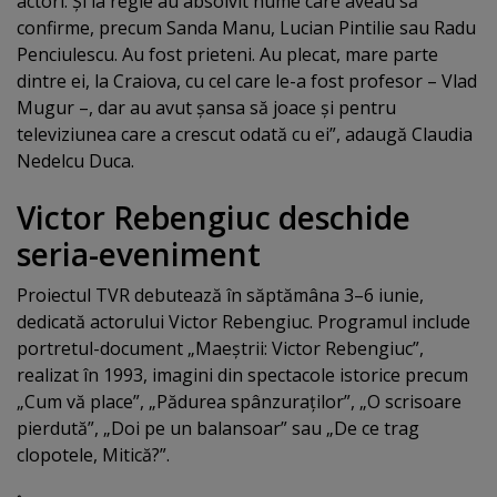
actori. Şi la regie au absolvit nume care aveau să
confirme, precum Sanda Manu, Lucian Pintilie sau Radu
Penciulescu. Au fost prieteni. Au plecat, mare parte
dintre ei, la Craiova, cu cel care le-a fost profesor – Vlad
Mugur –, dar au avut şansa să joace şi pentru
televiziunea care a crescut odată cu ei”, adaugă Claudia
Nedelcu Duca.
Victor Rebengiuc deschide
seria-eveniment
Proiectul TVR debutează în săptămâna 3–6 iunie,
dedicată actorului Victor Rebengiuc. Programul include
portretul-document „Maeştrii: Victor Rebengiuc”,
realizat în 1993, imagini din spectacole istorice precum
„Cum vă place”, „Pădurea spânzuraţilor”, „O scrisoare
pierdută”, „Doi pe un balansoar” sau „De ce trag
clopotele, Mitică?”.