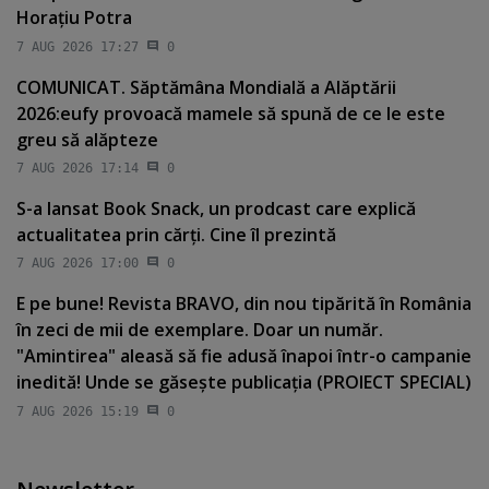
Horaţiu Potra
7 AUG 2026 17:27
0
COMUNICAT. Săptămâna Mondială a Alăptării
2026:eufy provoacă mamele să spună de ce le este
greu să alăpteze
7 AUG 2026 17:14
0
S-a lansat Book Snack, un prodcast care explică
actualitatea prin cărţi. Cine îl prezintă
7 AUG 2026 17:00
0
E pe bune! Revista BRAVO, din nou tipărită în România
în zeci de mii de exemplare. Doar un număr.
"Amintirea" aleasă să fie adusă înapoi într-o campanie
inedită! Unde se găseşte publicaţia (PROIECT SPECIAL)
7 AUG 2026 15:19
0