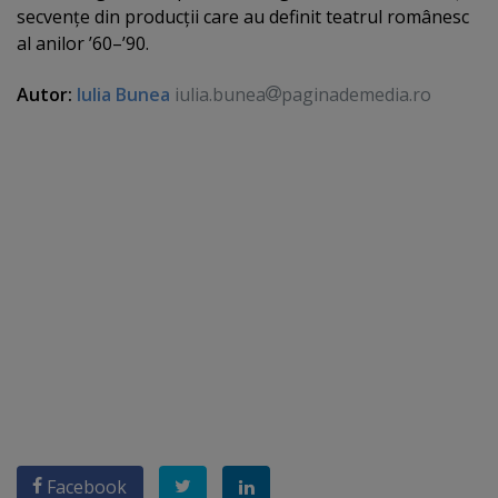
secvenţe din producţii care au definit teatrul românesc
al anilor ’60–’90.
Autor:
Iulia Bunea
iulia.bunea
paginademedia.ro
Facebook