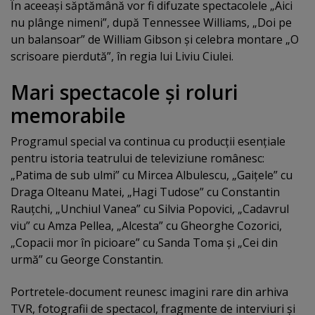
În aceeaşi săptămână vor fi difuzate spectacolele „Aici
nu plânge nimeni”, după Tennessee Williams, „Doi pe
un balansoar” de William Gibson şi celebra montare „O
scrisoare pierdută”, în regia lui Liviu Ciulei.
Mari spectacole şi roluri
memorabile
Programul special va continua cu producţii esenţiale
pentru istoria teatrului de televiziune românesc:
„Patima de sub ulmi” cu Mircea Albulescu, „Gaiţele” cu
Draga Olteanu Matei, „Hagi Tudose” cu Constantin
Rauţchi, „Unchiul Vanea” cu Silvia Popovici, „Cadavrul
viu” cu Amza Pellea, „Alcesta” cu Gheorghe Cozorici,
„Copacii mor în picioare” cu Sanda Toma şi „Cei din
urmă” cu George Constantin.
Portretele-document reunesc imagini rare din arhiva
TVR, fotografii de spectacol, fragmente de interviuri şi