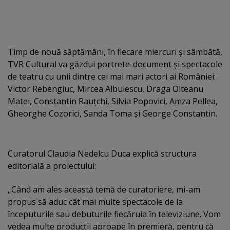
Timp de nouă săptămâni, în fiecare miercuri şi sâmbătă,
TVR Cultural va găzdui portrete-document şi spectacole
de teatru cu unii dintre cei mai mari actori ai României:
Victor Rebengiuc, Mircea Albulescu, Draga Olteanu
Matei, Constantin Rauţchi, Silvia Popovici, Amza Pellea,
Gheorghe Cozorici, Sanda Toma şi George Constantin.
Curatorul Claudia Nedelcu Duca explică structura
editorială a proiectului:
„Când am ales această temă de curatoriere, mi-am
propus să aduc cât mai multe spectacole de la
începuturile sau debuturile fiecăruia în televiziune. Vom
vedea multe producţii aproape în premieră, pentru că