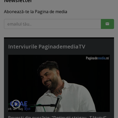
Newsletter
Abonează-te la Pagina de media
Interviurile PaginademediaTV
Poveşti din puşcărie: "Deţinuţii strigau „Tătuţu!”