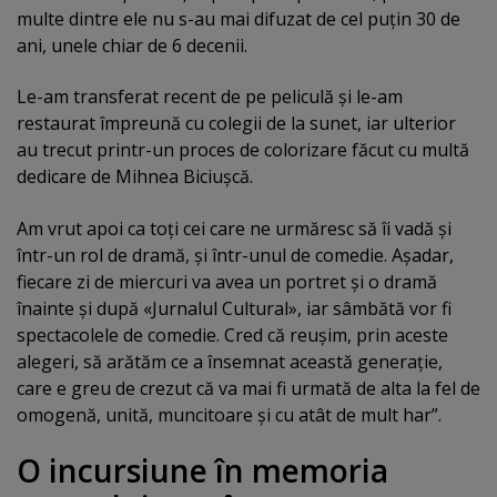
multe dintre ele nu s-au mai difuzat de cel puţin 30 de
ani, unele chiar de 6 decenii.
Le-am transferat recent de pe peliculă şi le-am
restaurat împreună cu colegii de la sunet, iar ulterior
au trecut printr-un proces de colorizare făcut cu multă
dedicare de Mihnea Biciuşcă.
Am vrut apoi ca toţi cei care ne urmăresc să îi vadă şi
într-un rol de dramă, şi într-unul de comedie. Aşadar,
fiecare zi de miercuri va avea un portret şi o dramă
înainte şi după «Jurnalul Cultural», iar sâmbătă vor fi
spectacolele de comedie. Cred că reuşim, prin aceste
alegeri, să arătăm ce a însemnat această generaţie,
care e greu de crezut că va mai fi urmată de alta la fel de
omogenă, unită, muncitoare şi cu atât de mult har”.
O incursiune în memoria