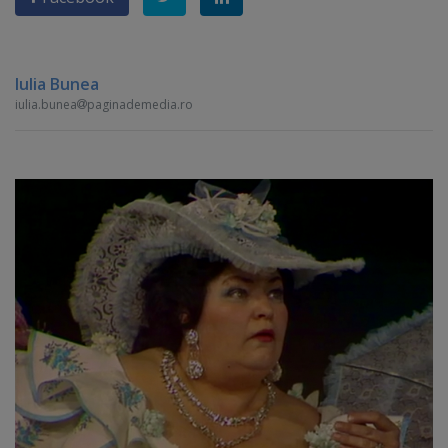
Iulia Bunea
iulia.bunea
paginademedia.ro