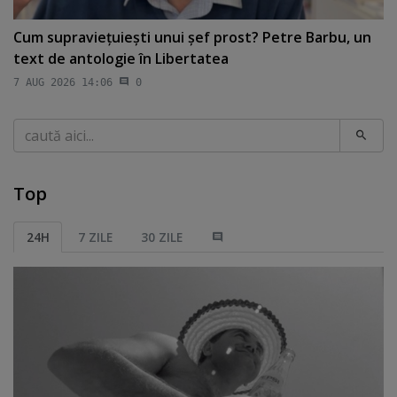
Cum supravieţuieşti unui şef prost? Petre Barbu, un
text de antologie în Libertatea
7 AUG 2026 14:06
0
Caută
Top
24H
7 ZILE
30 ZILE