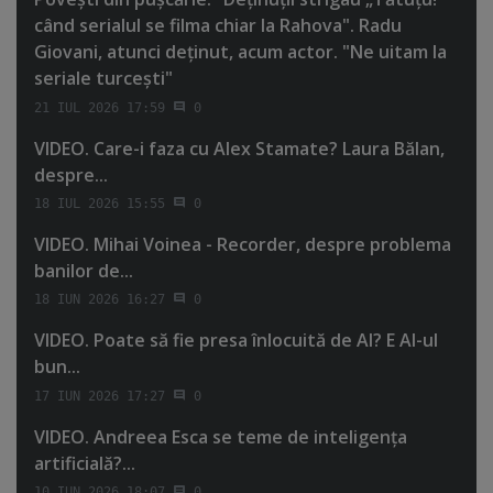
când serialul se filma chiar la Rahova". Radu
Giovani, atunci deţinut, acum actor. "Ne uitam la
seriale turceşti"
21 IUL 2026 17:59
0
VIDEO. Care-i faza cu Alex Stamate? Laura Bălan,
despre...
18 IUL 2026 15:55
0
VIDEO. Mihai Voinea - Recorder, despre problema
banilor de...
18 IUN 2026 16:27
0
VIDEO. Poate să fie presa înlocuită de AI? E AI-ul
bun...
17 IUN 2026 17:27
0
VIDEO. Andreea Esca se teme de inteligenţa
artificială?...
10 IUN 2026 18:07
0