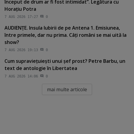
început de drum ar fi fost intimidat”. Legătura cu
Horaţiu Potra
7 AUG 2026 17:27
0
AUDIENŢE. Insula Iubirii de pe Antena 1. Emisiunea,
între primele, dar nu prima. Câţi români se mai uită la
show?
7 AUG 2026 19:13
0
Cum supravieţuieşti unui şef prost? Petre Barbu, un
text de antologie în Libertatea
7 AUG 2026 14:06
0
mai multe articole