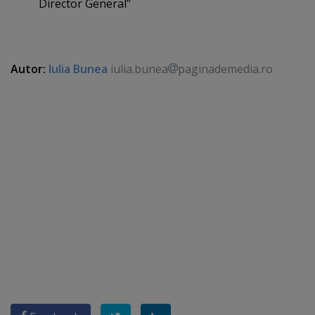
Director General”
Autor:
Iulia Bunea
iulia.bunea
paginademedia.ro