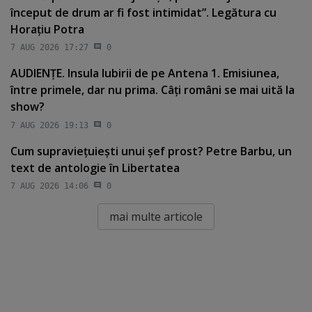
început de drum ar fi fost intimidat”. Legătura cu
Horaţiu Potra
7 AUG 2026 17:27
0
AUDIENŢE. Insula Iubirii de pe Antena 1. Emisiunea,
între primele, dar nu prima. Câţi români se mai uită la
show?
7 AUG 2026 19:13
0
Cum supravieţuieşti unui şef prost? Petre Barbu, un
text de antologie în Libertatea
7 AUG 2026 14:06
0
mai multe articole