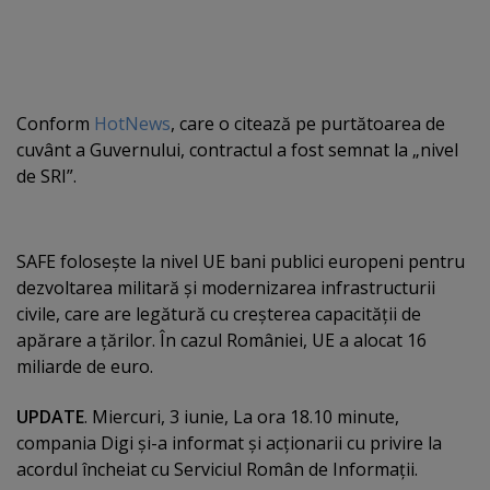
Conform
HotNews
, care o citează pe purtătoarea de
cuvânt a Guvernului, contractul a fost semnat la „nivel
de SRI”.
SAFE foloseşte la nivel UE bani publici europeni pentru
dezvoltarea militară şi modernizarea infrastructurii
civile, care are legătură cu creşterea capacităţii de
apărare a ţărilor. În cazul României, UE a alocat 16
miliarde de euro.
UPDATE
. Miercuri, 3 iunie, La ora 18.10 minute,
compania Digi şi-a informat şi acţionarii cu privire la
acordul încheiat cu Serviciul Român de Informaţii.