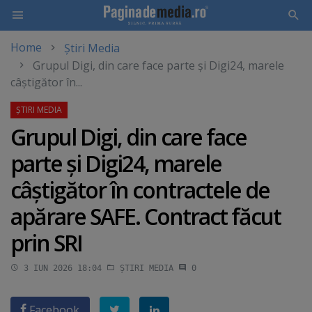
Home
Știri Media
Skip
Grupul Digi, din care face parte şi Digi24, marele
to
câştigător în...
main
content
Grupul Digi, din care face
parte şi Digi24, marele
câştigător în contractele de
apărare SAFE. Contract făcut
prin SRI
3 IUN 2026 18:04
ȘTIRI MEDIA
0
Facebook