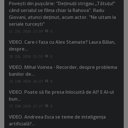
Poveşti din puşcărie: "Deţinuţii strigau „Tătuţu!”
când serialul se filma chiar la Rahova". Radu
Giovani, atunci deţinut, acum actor. "Ne uitam la
seriale turceşti"
21 IUL 2026 17:59
0
VIDEO. Care-i faza cu Alex Stamate? Laura Bălan,
despre...
18 IUL 2026 15:55
0
VIDEO. Mihai Voinea - Recorder, despre problema
banilor de...
18 IUN 2026 16:27
0
VIDEO. Poate să fie presa înlocuită de AI? E AI-ul
bun...
17 IUN 2026 17:27
0
VIDEO. Andreea Esca se teme de inteligenţa
artificială?...