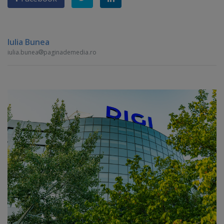
Iulia Bunea
iulia.bunea
paginademedia.ro