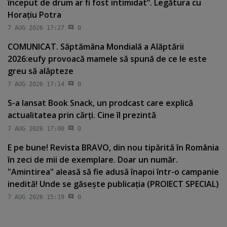
început de drum ar fi fost intimidat”. Legătura cu
Horaţiu Potra
7 AUG 2026 17:27
0
COMUNICAT. Săptămâna Mondială a Alăptării
2026:eufy provoacă mamele să spună de ce le este
greu să alăpteze
7 AUG 2026 17:14
0
S-a lansat Book Snack, un prodcast care explică
actualitatea prin cărţi. Cine îl prezintă
7 AUG 2026 17:00
0
E pe bune! Revista BRAVO, din nou tipărită în România
în zeci de mii de exemplare. Doar un număr.
"Amintirea" aleasă să fie adusă înapoi într-o campanie
inedită! Unde se găseşte publicaţia (PROIECT SPECIAL)
7 AUG 2026 15:19
0