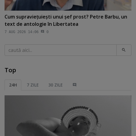
Cum supravieţuieşti unui şef prost? Petre Barbu, un
text de antologie în Libertatea
7 AUG 2026 14:06
0
Caută
Top
24H
7 ZILE
30 ZILE