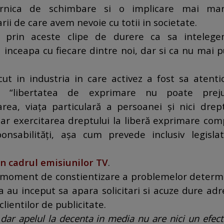
rnica de schimbare si o implicare mai ma
i de care avem nevoie cu totii in societate.
 prin aceste clipe de durere ca sa inteleg
 inceapa cu fiecare dintre noi, dar si ca nu mai 
cut in industria in care activez a fost sa atent
“libertatea de exprimare nu poate preju
ea, viaţa particulară a persoanei şi nici drept
iar exercitarea dreptului la liberă exprimare com
ponsabilităţi, aşa cum prevede inclusiv legislat
in cadrul emisiunilor TV
.
t moment de constientizare a problemelor determ
 au inceput sa apara solicitari si acuze dure adr
clientilor de publicitate.
 dar apelul la decenta in media nu are nici un efec