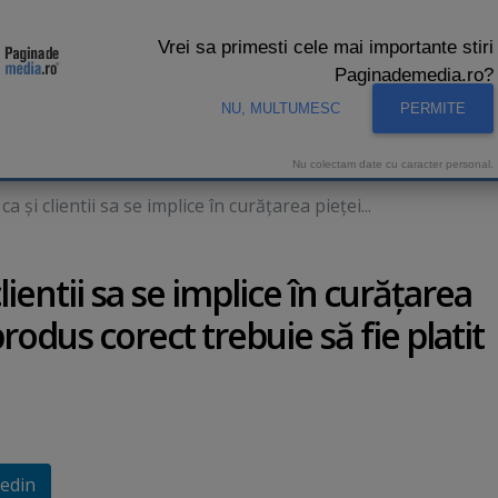
Vrei sa primesti cele mai importante stiri
Paginademedia.ro?
NU, MULTUMESC
PERMITE
CNA
INTERVIURI VIDEO
STUDIO VIDEO
AUDIENTE 
Nu colectam date cu caracter personal.
a şi clientii sa se implice în curăţarea pieţei...
lientii sa se implice în curăţarea
produs corect trebuie să fie platit
edin