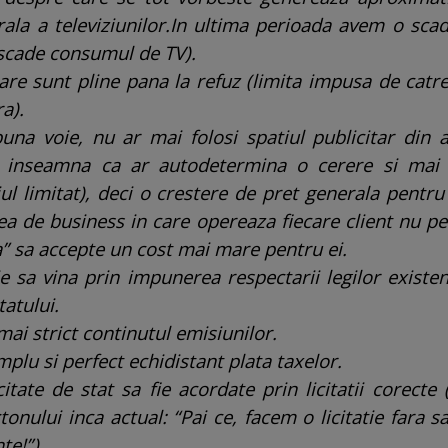
ala a televiziunilor.
In ultima perioada avem o scad
(scade consumul de TV).
tare sunt pline pana la refuz (limita impusa de cat
a).
buna voie, nu ar mai folosi spatiul publicitar din 
e, inseamna ca ar autodetermina o cerere si mai
iul limitat), deci o crestere de pret generala pentru
ea de business in care opereaza fiecare client nu p
 sa accepte un cost mai mare pentru ei.
 sa vina prin impunerea respectarii legilor existe
tatului.
mai strict continutul emisiunilor.
amplu si perfect echidistant plata taxelor.
itate de stat sa fie acordate prin licitatii corecte 
tonului inca actual: “Pai ce, facem o licitatie fara s
te!”).