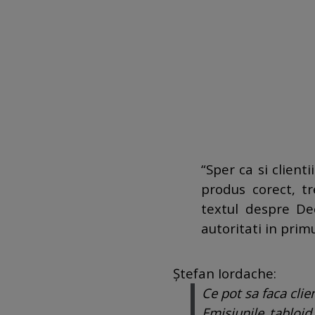
“Sper ca si client
produs corect, tr
textul despre De
autoritati in prim
Ştefan Iordache:
Ce pot sa faca clien
Emisiunile tabloi