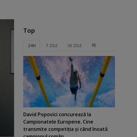
Top
24H
7 ZILE
30 ZILE
David Popovici concurează la
Campionatele Europene. Cine
transmite competiţia şi când înoată
campionul român