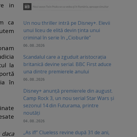
re in
em ca
Un nou thriller intră pe Disney+. Elevii
unui liceu de elită devin ținta unui
putem
criminal în serie în „Cioburile”
06.08.2026
ionam
dicia
Scandalul care a zguduit aristocrația
britanică devine serial. BBC First aduce
ul la
una dintre premierele anului
portă
06.08.2026
ia în
Disney+ anunță premierele din august.
Camp Rock 3, un nou serial Star Wars și
sezonul 14 din Futurama, printre
inate
noutăți
esate
04.08.2026
„As if!” Clueless revine după 31 de ani,
t daca