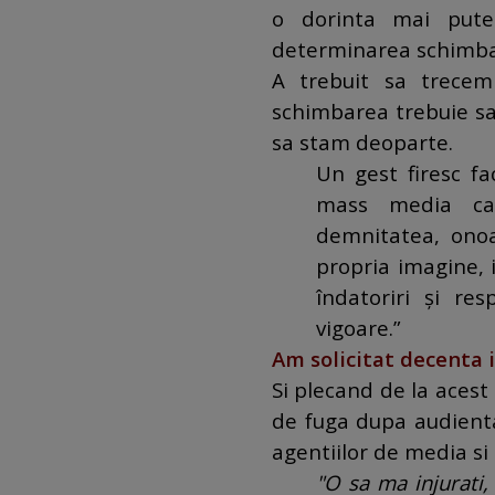
o dorinta mai pute
determinarea schimbari
A trebuit sa trecem
schimbarea trebuie sa
sa stam deoparte.
Un gest firesc fa
mass media ca 
demnitatea, onoar
propria imagine, 
îndatoriri şi res
vigoare.”
Am solicitat decenta 
Si plecand de la aces
de fuga dupa audienta
agentiilor de media si 
"O sa ma injurati,