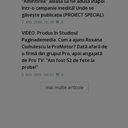
"Amintirea" aleasă să fie adusă înapoi
într-o campanie inedită! Unde se
găseşte publicaţia (PROIECT SPECIAL)
7 AUG 2026 15:19
0
VIDEO. Produs în Studioul
Paginademedia. Cum a ajuns Roxana
Ciuhulescu la ProMotor? Dată afară de
o firmă din grupul Pro, apoi angajată
de Pro TV: "Am fost 52 de fete la
probe!"
6 AUG 2026 14:21
0
mai multe articole