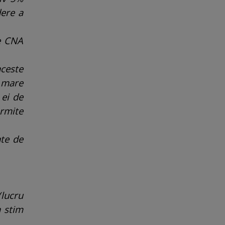
ere a
re CNA
aceste
 mare
 ei de
ermite
nte de
(lucru
a stim