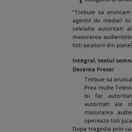
“Trebuie sa aruncam 
agentii de media?
Is
celelalte autoritati 
masurarea audientelor
toti jucatorii din piat
Integral, textul semn
Decenta Presei
Trebuie sa arunca
Prea multe Televi
Isi fac autoritat
autoritati ale s
masurarea audie
opereaza toti juca
Dupa tragedia prin ca