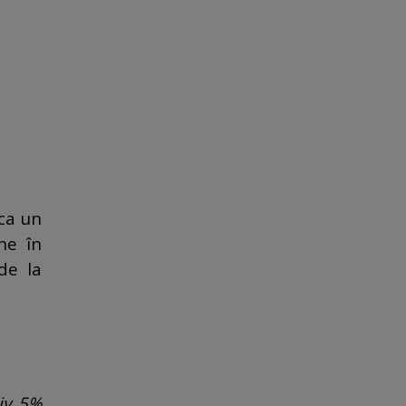
 ca un
he în
de la
iv 5%