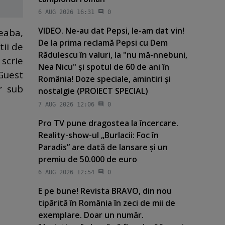
6 AUG 2026 16:31
0
VIDEO. Ne-au dat Pepsi, le-am dat vin!
eaba,
De la prima reclamă Pepsi cu Dem
tii de
Rădulescu în valuri, la "nu mă-nnebuni,
 scrie
Nea Nicu" şi spotul de 60 de ani în
Guest
România! Doze speciale, amintiri şi
or sub
nostalgie (PROIECT SPECIAL)
7 AUG 2026 12:06
0
Pro TV pune dragostea la încercare.
Reality-show-ul „Burlacii: Foc în
Paradis” are dată de lansare şi un
premiu de 50.000 de euro
6 AUG 2026 12:54
0
E pe bune! Revista BRAVO, din nou
tipărită în România în zeci de mii de
exemplare. Doar un număr.