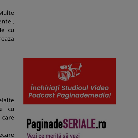
Multe
entei,
le cu
reaza
lalte
le cu
 care
ecare