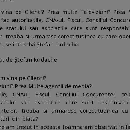
vina pe Clienti?
Prea multe Televiziuni? Prea 
i fac autoritatile, CNA-ul, Fiscul, Consiliul Concur
ale statului sau asociatiile care sunt responsabi
, treaba si urmaresc corectitudinea cu care ope
a?”, se întreabă Ştefan Iordache.
at de Ştefan Iordache
m vina pe Clienti?
ziuni? Prea Multe agentii de media?
ile, CNAul, Fiscul, Consiliul Concurentei, cele
tatului sau asociatiile care sunt responsabi
ntelor, treaba si urmaresc corectitudinea cu
torii din piata?
re am trecut in aceasta toamna am observat in fi