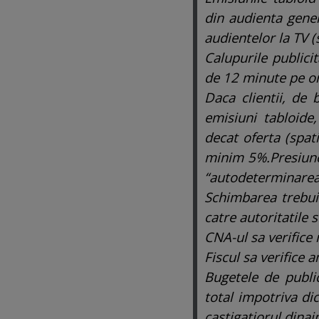
din audienta gener
audientelor la TV 
Calupurile publici
de 12 minute pe or
Daca clientii, de 
emisiuni tabloid
decat oferta (spat
minim 5%.
Presiun
“autodeterminarea”
Schimbarea trebuie
catre autoritatile s
CNA-ul sa verifice 
Fiscul sa verifice 
Bugetele de public
total impotriva dic
castigatiorul dinain