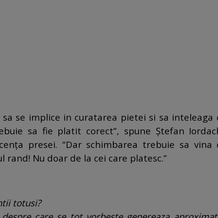
ii sa se implice in curatarea pietei si sa inteleaga
ebuie sa fie platit corect”, spune Ştefan Iordac
cenţa presei.
“
Dar schimbarea trebuie sa vina 
ul rand!
Nu doar de la cei care platesc.”
tii totusi?
d despre care se tot vorbeste genereaza aproximat