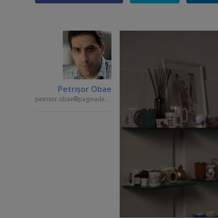
Petrişor Obae
petrisor.obae
paginademedia.ro