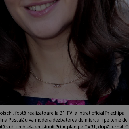
olschi
, fostă realizatoare la
B1 TV
, a intrat oficial în echipa
lina Puşcalău va modera dezbaterea de miercuri pe teme de
zată sub umbrela emisiunii
Prim-plan
pe
TVR1, după Jurnal
. O