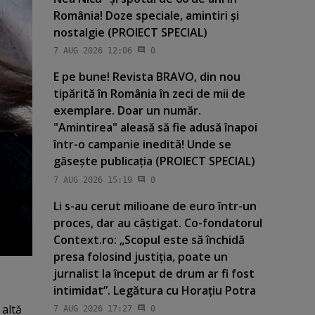
România! Doze speciale, amintiri şi
nostalgie (PROIECT SPECIAL)
7 AUG 2026 12:06
0
E pe bune! Revista BRAVO, din nou
tipărită în România în zeci de mii de
exemplare. Doar un număr.
"Amintirea" aleasă să fie adusă înapoi
într-o campanie inedită! Unde se
găseşte publicaţia (PROIECT SPECIAL)
7 AUG 2026 15:19
0
Li s-au cerut milioane de euro într-un
proces, dar au câştigat. Co-fondatorul
Context.ro: „Scopul este să închidă
presa folosind justiţia, poate un
jurnalist la început de drum ar fi fost
intimidat”. Legătura cu Horaţiu Potra
 altă
7 AUG 2026 17:27
0