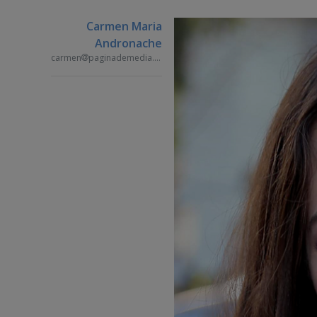
Carmen Maria
Andronache
carmen
paginademedia.ro