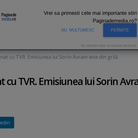
Vrei sa primesti cele mai importante stiri
Paginademedia.ro?
NU, MULTUMESC
PERMITE
CNA
INTERVIURI VIDEO
STUDIO VIDEO
AUDIENTE 
Nu colectam date cu caracter personal.
at cu TVR. Emisiunea lui Sorin Avram iese din grilă
 cu TVR. Emisiunea lui Sorin Av
edin