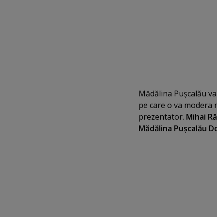
Mădălina Puşcalău va f
pe care o va modera mi
prezentator.
Mihai R
Mădălina Puşcalău
D